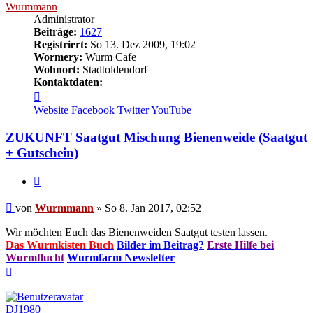
Wurmmann
Administrator
Beiträge:
1627
Registriert:
So 13. Dez 2009, 19:02
Wormery:
Wurm Cafe
Wohnort:
Stadtoldendorf
Kontaktdaten:
Kontaktdaten
von
Website
Facebook
Twitter
YouTube
Wurmmann
ZUKUNFT Saatgut Mischung Bienenweide (Saatgut
+ Gutschein)
Zitieren
Beitrag
von
Wurmmann
»
So 8. Jan 2017, 02:52
Wir möchten Euch das Bienenweiden Saatgut testen lassen.
Das Wurmkisten Buch
Bilder im Beitrag?
Erste Hilfe bei
Wurmflucht
Wurmfarm Newsletter
Nach
oben
DJ1980