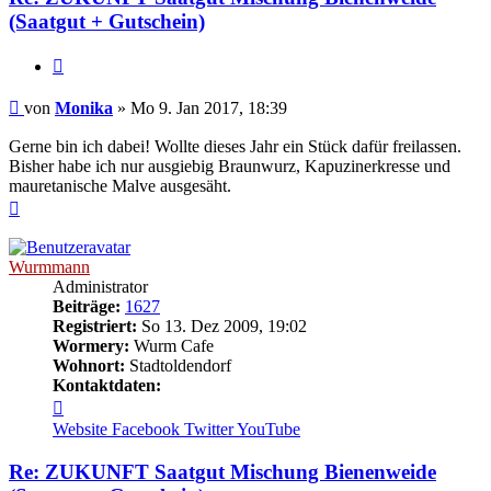
(Saatgut + Gutschein)
Zitieren
Beitrag
von
Monika
»
Mo 9. Jan 2017, 18:39
Gerne bin ich dabei! Wollte dieses Jahr ein Stück dafür freilassen.
Bisher habe ich nur ausgiebig Braunwurz, Kapuzinerkresse und
mauretanische Malve ausgesäht.
Nach
oben
Wurmmann
Administrator
Beiträge:
1627
Registriert:
So 13. Dez 2009, 19:02
Wormery:
Wurm Cafe
Wohnort:
Stadtoldendorf
Kontaktdaten:
Kontaktdaten
von
Website
Facebook
Twitter
YouTube
Wurmmann
Re: ZUKUNFT Saatgut Mischung Bienenweide