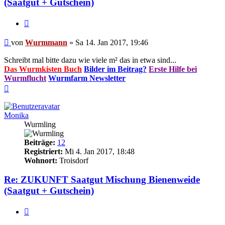
(Saatgut + Gutschein)
Zitieren
Beitrag
von
Wurmmann
»
Sa 14. Jan 2017, 19:46
Schreibt mal bitte dazu wie viele m² das in etwa sind...
Das Wurmkisten Buch
Bilder im Beitrag?
Erste Hilfe bei
Wurmflucht
Wurmfarm Newsletter
Nach
oben
Monika
Wurmling
Beiträge:
12
Registriert:
Mi 4. Jan 2017, 18:48
Wohnort:
Troisdorf
Re: ZUKUNFT Saatgut Mischung Bienenweide
(Saatgut + Gutschein)
Zitieren