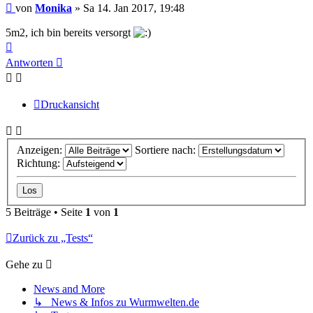
Beitrag
von
Monika
»
Sa 14. Jan 2017, 19:48
5m2, ich bin bereits versorgt
Nach
oben
Antworten
Druckansicht
Anzeigen:
Sortiere nach:
Richtung:
5 Beiträge • Seite
1
von
1
Zurück zu „Tests“
Gehe zu
News and More
↳ News & Infos zu Wurmwelten.de