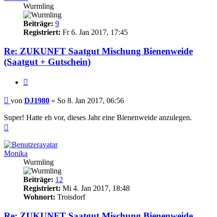
Wurmling
Beiträge:
9
Registriert:
Fr 6. Jan 2017, 17:45
Re: ZUKUNFT Saatgut Mischung Bienenweide
(Saatgut + Gutschein)
Zitieren
Beitrag
von
DJ1980
»
So 8. Jan 2017, 06:56
Super! Hatte eh vor, dieses Jahr eine Bienenweide anzulegen.
Nach
oben
Monika
Wurmling
Beiträge:
12
Registriert:
Mi 4. Jan 2017, 18:48
Wohnort:
Troisdorf
Re: ZUKUNFT Saatgut Mischung Bienenweide