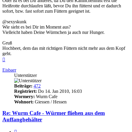
Oder ist es bei Dir anderes, da Du den Kaninchenmist erst die
Heißrotte durchlaufen läßt, bevor Du ihn fütterst und er dadurch
sofort, bzw. fast sofort zum Füttern geeignet ist.
@sexyskunk
Wie sieht es bei Dir im Moment aus?
Vielleicht haben Deine Würmchen ja auch nur Hunger.
Gruß
Hochbeet, dem das mit richtigen Füttern nicht mehr aus dem Kopf
geht.
Nach
oben
Eisbaer
Unterstützer
Beiträge:
472
Registriert:
Do 14. Jan 2010, 16:03
Wormery:
Wurm Cafe
Wohnort:
Giessen / Hessen
Re: Wurm Cafe - Würmer fliehen aus dem
Auffangbehälter
Zitieren