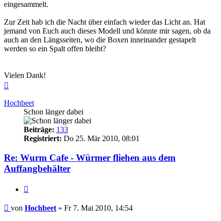
eingesammelt.
Zur Zeit hab ich die Nacht über einfach wieder das Licht an. Hat
jemand von Euch auch dieses Modell und könnte mir sagen, ob da
auch an den Längsseiten, wo die Boxen inneinander gestapelt
werden so ein Spalt offen bleibt?
Vielen Dank!
Nach
oben
Hochbeet
Schon länger dabei
Beiträge:
133
Registriert:
Do 25. Mär 2010, 08:01
Re: Wurm Cafe - Würmer fliehen aus dem
Auffangbehälter
Zitieren
Beitrag
von
Hochbeet
»
Fr 7. Mai 2010, 14:54