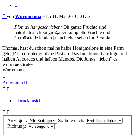
Zitieren
Beitrag
von
Wurmmama
»
Di 11. Mai 2010, 21:13
Flomax hat geschrieben:
Ok ganze Früchte sind
natürlich auch zu groß,aber komplette Früchte und
Gemüseteile landen ja auch eher selten im Bioabfall.
Thomas, hast du schon mal ne halbe Honigmelone in eine Farm
gelegt? Da drunter geht die Post ab. Das funktioniert auch gut mit
halben Avocados und halben Mangos. Die Jungs "lieben" es.
wurmige Grüße
Wurmmama
Nach
oben
Antworten
Druckansicht
Anzeigen:
Sortiere nach:
Richtung: