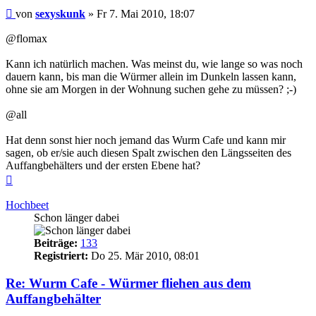
Beitrag
von
sexyskunk
»
Fr 7. Mai 2010, 18:07
@flomax
Kann ich natürlich machen. Was meinst du, wie lange so was noch
dauern kann, bis man die Würmer allein im Dunkeln lassen kann,
ohne sie am Morgen in der Wohnung suchen gehe zu müssen? ;-)
@all
Hat denn sonst hier noch jemand das Wurm Cafe und kann mir
sagen, ob er/sie auch diesen Spalt zwischen den Längsseiten des
Auffangbehälters und der ersten Ebene hat?
Nach
oben
Hochbeet
Schon länger dabei
Beiträge:
133
Registriert:
Do 25. Mär 2010, 08:01
Re: Wurm Cafe - Würmer fliehen aus dem
Auffangbehälter