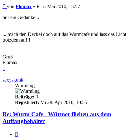
Beitrag
von
Flomax
»
Fr 7. Mai 2010, 15:57
nur ein Gedanke...
... mach den Deckel doch auf das Wurmcafe und lass das Licht
trotzdem an!!!
Gruß
Flomax
Nach
oben
sexyskunk
Wurmling
Beiträge:
9
Registriert:
Mi 28. Apr 2010, 10:55
Re: Wurm Cafe - Würmer fliehen aus dem
Auffangbehälter
Zitieren