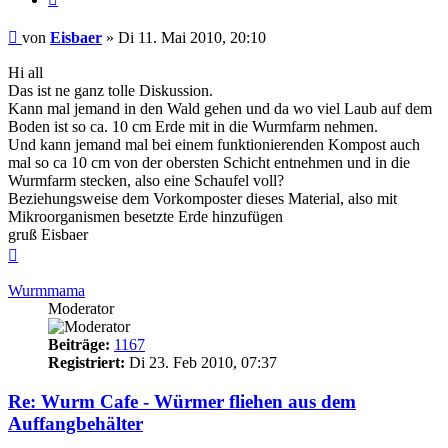
Beitrag
von
Eisbaer
»
Di 11. Mai 2010, 20:10
Hi all
Das ist ne ganz tolle Diskussion.
Kann mal jemand in den Wald gehen und da wo viel Laub auf dem
Boden ist so ca. 10 cm Erde mit in die Wurmfarm nehmen.
Und kann jemand mal bei einem funktionierenden Kompost auch
mal so ca 10 cm von der obersten Schicht entnehmen und in die
Wurmfarm stecken, also eine Schaufel voll?
Beziehungsweise dem Vorkomposter dieses Material, also mit
Mikroorganismen besetzte Erde hinzufügen
gruß Eisbaer
Nach
oben
Wurmmama
Moderator
Beiträge:
1167
Registriert:
Di 23. Feb 2010, 07:37
Re: Wurm Cafe - Würmer fliehen aus dem
Auffangbehälter