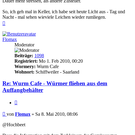
Dauer mehr stressen, als andere Zusteller.
So, ich geh mal in Keller, ich habe seit heute Licht aus - Tag und
Nacht - mal sehen wieviele Leichen wieder rumliegen.
Nach
oben
Flomax
Moderator
Beiträge:
1098
Registriert:
Mo 1. Feb 2010, 00:20
Wormery:
Wurm Cafe
Wohnort:
Schiffweiler - Saarland
Re: Wurm Cafe - Würmer fliehen aus dem
Auffangbehälter
Zitieren
Beitrag
von
Flomax
»
Sa 8. Mai 2010, 08:06
@Hochbeet