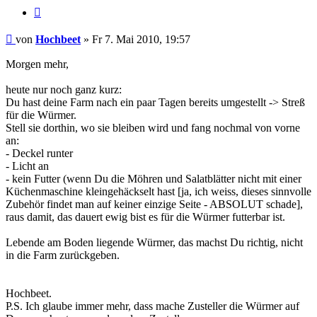
Zitieren
Beitrag
von
Hochbeet
»
Fr 7. Mai 2010, 19:57
Morgen mehr,
heute nur noch ganz kurz:
Du hast deine Farm nach ein paar Tagen bereits umgestellt -> Streß
für die Würmer.
Stell sie dorthin, wo sie bleiben wird und fang nochmal von vorne
an:
- Deckel runter
- Licht an
- kein Futter (wenn Du die Möhren und Salatblätter nicht mit einer
Küchenmaschine kleingehäckselt hast [ja, ich weiss, dieses sinnvolle
Zubehör findet man auf keiner einzige Seite - ABSOLUT schade],
raus damit, das dauert ewig bist es für die Würmer futterbar ist.
Lebende am Boden liegende Würmer, das machst Du richtig, nicht
in die Farm zurückgeben.
Hochbeet.
P.S. Ich glaube immer mehr, dass mache Zusteller die Würmer auf