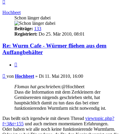
Nach
oben
Hochbeet
Schon länger dabei
Beiträge:
133
Registriert:
Do 25. Mär 2010, 08:01
Re: Wurm Cafe - Würmer fliehen aus dem
Auffangbehälter
Zitieren
Beitrag
von
Hochbeet
»
Di 11. Mai 2010, 16:00
Flomax hat geschrieben:
@Hochbeet
Dass die Information mit dem Zerkleinern der
Gemüseresten nirgends geschrieben steht, hat
hauptsächlich damit zu tun dass das bei einer
funktionierenden Wurmfarm nicht notwendig ist.
Das beißt sich irgendwie mit diesen Thread
viewtopic.php?
f=3&t=155
und auch meinen momentanen Erfahrungen.
Oder haben wir alle noch keine funktionierende Wurmfarm.