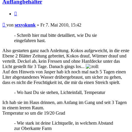
Auffangbehälter
Zitieren
Beitrag
von
sexyskunk
»
Fr 7. Mai 2010, 15:42
- Schreib hier mal bitte detailliert, wie Du sie
eingefahren hast.
Also gestarten ganz nach Anleitung. Kokos aufgeweicht, in die erste
Ebene 2 Blätter Zeitung gebreitet, Kokos drauf, Würmer drauf und
verteilt. Deckel ab, kein Fressen und ohne Hanfdecke unter das
Licht gestellt für 3 Tage. Danach gings los...
Auf den Hinweis von Jasper hab ich noch mal nach 5 Tagen einen
Liter abgestandenes Wasser drübergebraust, um sicher zu gehen,
dass es nicht die Feuchtigkeit ist, die mir da einen Streich spielt.
- Wo hast Du sie stehen, Lichteinfall, Temperatur
Ich hab sie im Haus drinnen, am Anfang im Gang und seit 3 Tagen
in einem leeren Raum.
Temperatur so um die 19/20 Grad
- Wie stark ist deine Lichtquelle, in welchem Abstand
zur Oberkante Farm