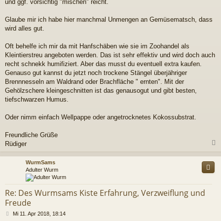
und ggf. vorsichtig "mischen" reicht.
Glaube mir ich habe hier manchmal Unmengen an Gemüsematsch, dass
wird alles gut.
Oft behelfe ich mir da mit Hanfschäben wie sie im Zoohandel als
Kleintierstreu angeboten werden. Das ist sehr effektiv und wird doch auch
recht schnekk humifiziert. Aber das musst du eventuell extra kaufen.
Genauso gut kannst du jetzt noch trockene Stängel überjähriger
Brennnesseln am Waldrand oder Brachfläche " ernten". Mit der
Gehölzschere kleingeschnitten ist das genausogut und gibt besten,
tiefschwarzen Humus.
Oder nimm einfach Wellpappe oder angetrocknetes Kokossubstrat.
Freundliche Grüße
Rüdiger
c
WurmSams
Adulter Wurm
Re: Des Wurmsams Kiste Erfahrung, Verzweiflung und
Freude
B
Mi 11. Apr 2018, 18:14
e