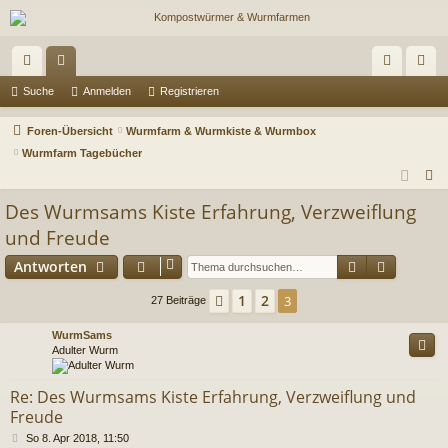
ch
or
n
eg
Suche
Anmelden
Registrieren
ne
en
m
ist
Foren-Übersicht
Wurmfarm & Wurmkiste & Wurmbox
llz
el
rie
Wurmfarm Tagebücher
S
ug
de
re
u
Des Wurmsams Kiste Erfahrung, Verzweiflung
riff
n
n
c
und Freude
h
Suche
Erweiter
Antworten
e
1
2
Vorherige
3
27 Beiträge
WurmSams
Adulter Wurm
Re: Des Wurmsams Kiste Erfahrung, Verzweiflung und
Freude
B
So 8. Apr 2018, 11:50