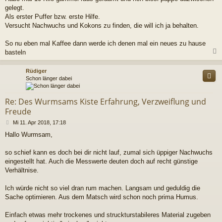
gelegt.
Als erster Puffer bzw. erste Hilfe.
Versucht Nachwuchs und Kokons zu finden, die will ich ja behalten.
So nu eben mal Kaffee dann werde ich denen mal ein neues zu hause
basteln
c
Rüdiger
Schon länger dabei
Re: Des Wurmsams Kiste Erfahrung, Verzweiflung und
Freude
B
Mi 11. Apr 2018, 17:18
e
Hallo Wurmsam,
i
t
r
so schief kann es doch bei dir nicht lauf, zumal sich üppiger Nachwuchs
a
eingestellt hat. Auch die Messwerte deuten doch auf recht günstige
g
Verhältnise.
Ich würde nicht so viel dran rum machen. Langsam und geduldig die
Sache optimieren. Aus dem Matsch wird schon noch prima Humus.
Einfach etwas mehr trockenes und struckturstabileres Material zugeben