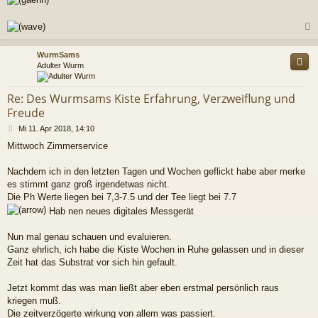
c
WurmSams
Adulter Wurm
Re: Des Wurmsams Kiste Erfahrung, Verzweiflung und
Freude
B
Mi 11. Apr 2018, 14:10
e
Mittwoch Zimmerservice
i
t
r
Nachdem ich in den letzten Tagen und Wochen geflickt habe aber merke
a
es stimmt ganz groß irgendetwas nicht.
g
Die Ph Werte liegen bei 7,3-7.5 und der Tee liegt bei 7.7
Hab nen neues digitales Messgerät
Nun mal genau schauen und evaluieren.
Ganz ehrlich, ich habe die Kiste Wochen in Ruhe gelassen und in dieser
Zeit hat das Substrat vor sich hin gefault.
Jetzt kommt das was man ließt aber eben erstmal persönlich raus
kriegen muß.
Die zeitverzögerte wirkung von allem was passiert.