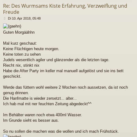
Re: Des Wurmsams Kiste Erfahrung, Verzweiflung und
Freude
B
Di 10. Apr 2018, 05:48
e
i
Guten Morgäähhn
t
r
a
Mal kurz geschaut:
g
Keine Flüchtigen heute morgen.
Keine toten zu sehen
Judels wesentlich agiler und glänzender als die letzten tage.
Riecht nix, stinkt nix
Habe die After Party im keller mal manuell aufgelöst und sie ins bett
geschickt.
Werde das füttern wohl weitere 2 Wochen noch aussetzen, da ist noch
genug drinnen.
Die Hanfmatte is wieder zersetzt... alter...
Ich hab mal mit ner feuchten Zeitung abgedeckt^^
Im Behälter waren noch etwa 400ml Wasser.
Im Grunde sieht es besser aus.
So nu sollen die machen was die wollen und ich mach Frühstück.