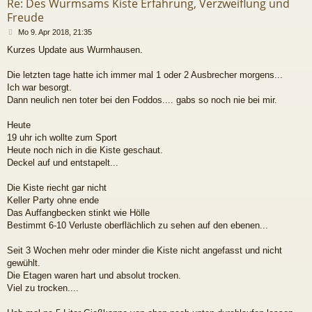
Re: Des Wurmsams Kiste Erfahrung, Verzweiflung und
Freude
B
Mo 9. Apr 2018, 21:35
e
Kurzes Update aus Wurmhausen.
i
t
r
Die letzten tage hatte ich immer mal 1 oder 2 Ausbrecher morgens...
a
Ich war besorgt.
g
Dann neulich nen toter bei den Foddos.... gabs so noch nie bei mir.
Heute
19 uhr ich wollte zum Sport
Heute noch nich in die Kiste geschaut.
Deckel auf und entstapelt...
Die Kiste riecht gar nicht
Keller Party ohne ende
Das Auffangbecken stinkt wie Hölle
Bestimmt 6-10 Verluste oberflächlich zu sehen auf den ebenen...
Seit 3 Wochen mehr oder minder die Kiste nicht angefasst und nicht
gewühlt.
Die Etagen waren hart und absolut trocken.
Viel zu trocken....