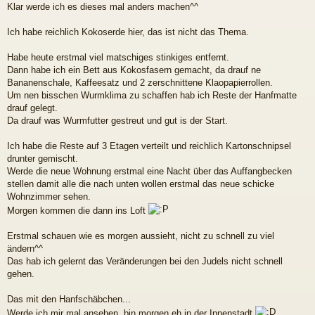
Klar werde ich es dieses mal anders machen^^
i
t
r
Ich habe reichlich Kokoserde hier, das ist nicht das Thema.
a
g
Habe heute erstmal viel matschiges stinkiges entfernt.
Dann habe ich ein Bett aus Kokosfasern gemacht, da drauf ne
Bananenschale, Kaffeesatz und 2 zerschnittene Klaopapierrollen.
Um nen bisschen Wurmklima zu schaffen hab ich Reste der Hanfmatte
drauf gelegt.
Da drauf was Wurmfutter gestreut und gut is der Start.
Ich habe die Reste auf 3 Etagen verteilt und reichlich Kartonschnipsel
drunter gemischt.
Werde die neue Wohnung erstmal eine Nacht über das Auffangbecken
stellen damit alle die nach unten wollen erstmal das neue schicke
Wohnzimmer sehen.
Morgen kommen die dann ins Loft
Erstmal schauen wie es morgen aussieht, nicht zu schnell zu viel
ändern^^
Das hab ich gelernt das Veränderungen bei den Judels nicht schnell
gehen.
Das mit den Hanfschäbchen...
Werde ich mir mal ansehen, bin morgen eh in der Innenstadt