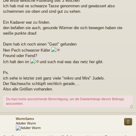
Die erste wirkliche Fütterung seit 3 Wochen
Ich hab mal ne schwarze Tasse genommen und gewässert also
schwimmen sie oben und sind gut zu sehen.
Ein Kadaver war zu finden.
den befallen sie auch, gesunde Würmer die sich bewegen haben nie
weiße punkte drauf.
Dann hab ich noch einen "Gast" gefunden
Nen Pech schwarzer Käfer
Freund oder Feind?
Ich halt den im
und such mal was das netz her gibt.
Ps.
ich sehe in letzter zeit ganz viele "mikro und Mini" Judels.
Der Nachwuchs schlüpft reichlich gerade....
Also alle Größen vorhanden.
Du hast keine ausreichende Berechtigung, um die Dateianhänge dieses Beitrags
anzusehen.
c
WurmSams
Adulter Wurm