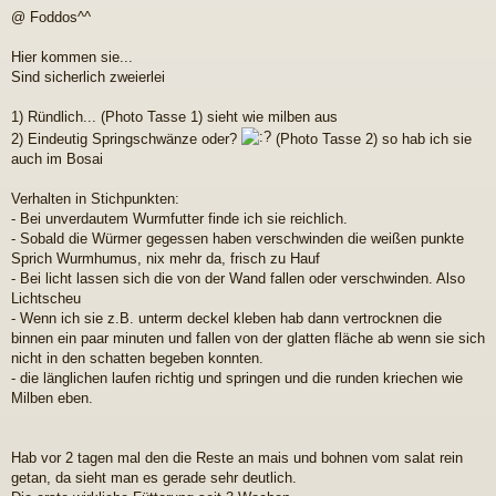
e
@ Foddos^^
i
t
r
Hier kommen sie...
a
Sind sicherlich zweierlei
g
1) Ründlich... (Photo Tasse 1) sieht wie milben aus
2) Eindeutig Springschwänze oder?
(Photo Tasse 2) so hab ich sie
auch im Bosai
Verhalten in Stichpunkten:
- Bei unverdautem Wurmfutter finde ich sie reichlich.
- Sobald die Würmer gegessen haben verschwinden die weißen punkte
Sprich Wurmhumus, nix mehr da, frisch zu Hauf
- Bei licht lassen sich die von der Wand fallen oder verschwinden. Also
Lichtscheu
- Wenn ich sie z.B. unterm deckel kleben hab dann vertrocknen die
binnen ein paar minuten und fallen von der glatten fläche ab wenn sie sich
nicht in den schatten begeben konnten.
- die länglichen laufen richtig und springen und die runden kriechen wie
Milben eben.
Hab vor 2 tagen mal den die Reste an mais und bohnen vom salat rein
getan, da sieht man es gerade sehr deutlich.