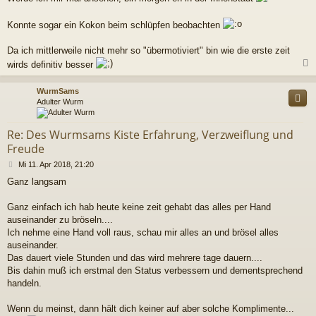
Konnte sogar ein Kokon beim schlüpfen beobachten
Da ich mittlerweile nicht mehr so "übermotiviert" bin wie die erste zeit
wirds definitiv besser
c
WurmSams
Adulter Wurm
Re: Des Wurmsams Kiste Erfahrung, Verzweiflung und
Freude
B
Mi 11. Apr 2018, 21:20
e
Ganz langsam
i
t
r
Ganz einfach ich hab heute keine zeit gehabt das alles per Hand
a
auseinander zu bröseln....
g
Ich nehme eine Hand voll raus, schau mir alles an und brösel alles
auseinander.
Das dauert viele Stunden und das wird mehrere tage dauern....
Bis dahin muß ich erstmal den Status verbessern und dementsprechend
handeln.
Wenn du meinst, dann hält dich keiner auf aber solche Komplimente...