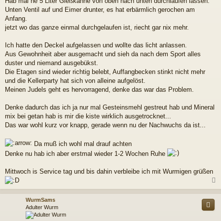
Hab mal ne 5 Liter Gießkanne von oben nach unten durchlaufen lassen.
Unten Ventil auf und Eimer drunter, es hat erbärmlich gerochen am
Anfang.
jetzt wo das ganze einmal durchgelaufen ist, riecht gar nix mehr.
Ich hatte den Deckel aufgelassen und wollte das licht anlassen.
Aus Gewohnheit aber ausgemacht und sieh da nach dem Sport alles
duster und niemand ausgebükst.
Die Etagen sind wieder richtig belebt, Auffangbecken stinkt nicht mehr
und die Kellerparty hat sich von alleine aufgelöst.
Meinen Judels geht es hervorragend, denke das war das Problem.
Denke dadurch das ich ja nur mal Gesteinsmehl gestreut hab und Mineral
mix bei getan hab is mir die kiste wirklich ausgetrocknet...
Das war wohl kurz vor knapp, gerade wenn nu der Nachwuchs da ist...
Da muß ich wohl mal drauf achten
Denke nu hab ich aber erstmal wieder 1-2 Wochen Ruhe
Mittwoch is Service tag und bis dahin verbleibe ich mit Wurmigen grüßen
c
WurmSams
Adulter Wurm