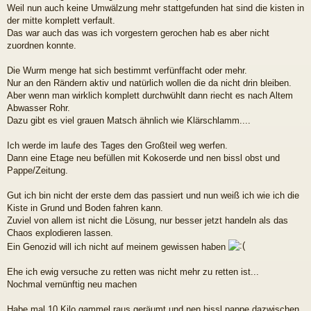
Weil nun auch keine Umwälzung mehr stattgefunden hat sind die kisten in
der mitte komplett verfault.
Das war auch das was ich vorgestern gerochen hab es aber nicht
zuordnen konnte.
Die Wurm menge hat sich bestimmt verfünffacht oder mehr.
Nur an den Rändern aktiv und natürlich wollen die da nicht drin bleiben.
Aber wenn man wirklich komplett durchwühlt dann riecht es nach Altem
Abwasser Rohr.
Dazu gibt es viel grauen Matsch ähnlich wie Klärschlamm....
Ich werde im laufe des Tages den Großteil weg werfen.
Dann eine Etage neu befüllen mit Kokoserde und nen bissl obst und
Pappe/Zeitung.
Gut ich bin nicht der erste dem das passiert und nun weiß ich wie ich die
Kiste in Grund und Boden fahren kann.
Zuviel von allem ist nicht die Lösung, nur besser jetzt handeln als das
Chaos explodieren lassen.
Ein Genozid will ich nicht auf meinem gewissen haben
Ehe ich ewig versuche zu retten was nicht mehr zu retten ist...
Nochmal vernünftig neu machen
Habe mal 10 Kilo gammel raus geräumt und nen bissl pappe dazwischen