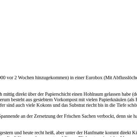
000 vor 2 Wochen hinzugekommen) in einer Eurobox (Mit Abflusslöche
mittig direkt über der Papierschicht einen Hohlraum gelassen habe (dort
m besteht aus gesiebtem Vorkompost mit vielen Papierknäulen (als Rü
fer sind auch viele Kokons und das Substrat riecht bis in die Tiefe schön
annende an der Zersetzung der Frischen Sachen verbockt, denn sie hal
 gestern und heute recht heiß, aber unter der Hanfmatte kommt direkt 