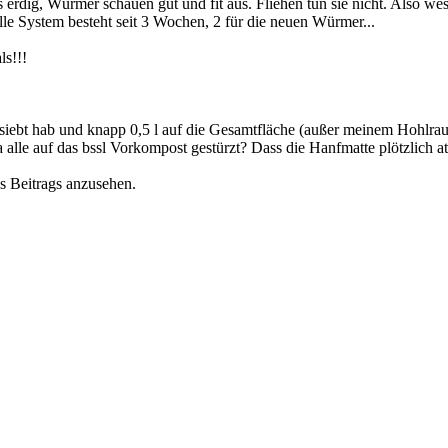
lles erdig, Würmer schauen gut und fit aus. Fliehen tun sie nicht. Also 
le System besteht seit 3 Wochen, 2 für die neuen Würmer...
ls!!!
ebt hab und knapp 0,5 l auf die Gesamtfläche (außer meinem Hohlraum) 
alle auf das bssl Vorkompost gestürzt? Dass die Hanfmatte plötzlich att
s Beitrags anzusehen.