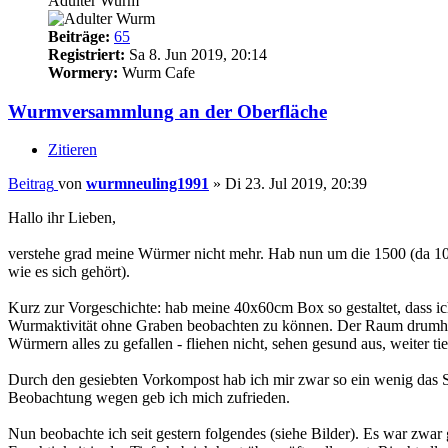
Adulter Wurm
Beiträge:
65
Registriert:
Sa 8. Jun 2019, 20:14
Wormery:
Wurm Cafe
Wurmversammlung an der Oberfläche
Zitieren
Beitrag
von
wurmneuling1991
»
Di 23. Jul 2019, 20:39
Hallo ihr Lieben,
verstehe grad meine Würmer nicht mehr. Hab nun um die 1500 (da 1
wie es sich gehört).
Kurz zur Vorgeschichte: hab meine 40x60cm Box so gestaltet, dass ich 
Wurmaktivität ohne Graben beobachten zu können. Der Raum drumheru
Würmern alles zu gefallen - fliehen nicht, sehen gesund aus, weiter tie
Durch den gesiebten Vorkompost hab ich mir zwar so ein wenig das Sp
Beobachtung wegen geb ich mich zufrieden.
Nun beobachte ich seit gestern folgendes (siehe Bilder). Es war zwar