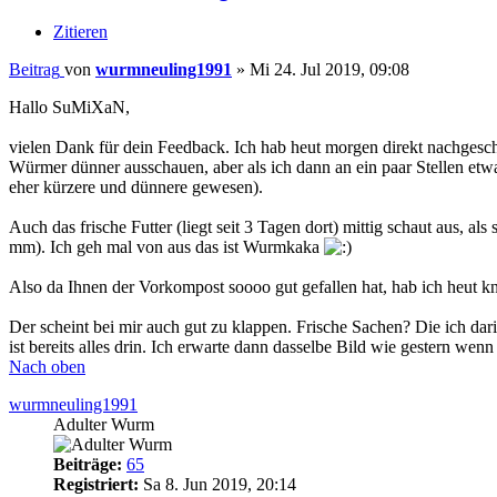
Zitieren
Beitrag
von
wurmneuling1991
»
Mi 24. Jul 2019, 09:08
Hallo SuMiXaN,
vielen Dank für dein Feedback. Ich hab heut morgen direkt nachgescha
Würmer dünner ausschauen, aber als ich dann an ein paar Stellen etw
eher kürzere und dünnere gewesen).
Auch das frische Futter (liegt seit 3 Tagen dort) mittig schaut aus, 
mm). Ich geh mal von aus das ist Wurmkaka
Also da Ihnen der Vorkompost soooo gut gefallen hat, hab ich heut k
Der scheint bei mir auch gut zu klappen. Frische Sachen? Die ich da
ist bereits alles drin. Ich erwarte dann dasselbe Bild wie gestern wenn
Nach oben
wurmneuling1991
Adulter Wurm
Beiträge:
65
Registriert:
Sa 8. Jun 2019, 20:14