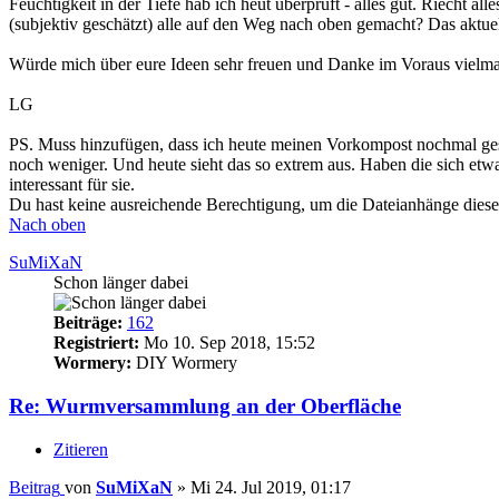
Feuchtigkeit in der Tiefe hab ich heut überprüft - alles gut. Riecht a
(subjektiv geschätzt) alle auf den Weg nach oben gemacht? Das aktuel
Würde mich über eure Ideen sehr freuen und Danke im Voraus vielma
LG
PS. Muss hinzufügen, dass ich heute meinen Vorkompost nochmal gesi
noch weniger. Und heute sieht das so extrem aus. Haben die sich etwa 
interessant für sie.
Du hast keine ausreichende Berechtigung, um die Dateianhänge diese
Nach oben
SuMiXaN
Schon länger dabei
Beiträge:
162
Registriert:
Mo 10. Sep 2018, 15:52
Wormery:
DIY Wormery
Re: Wurmversammlung an der Oberfläche
Zitieren
Beitrag
von
SuMiXaN
»
Mi 24. Jul 2019, 01:17