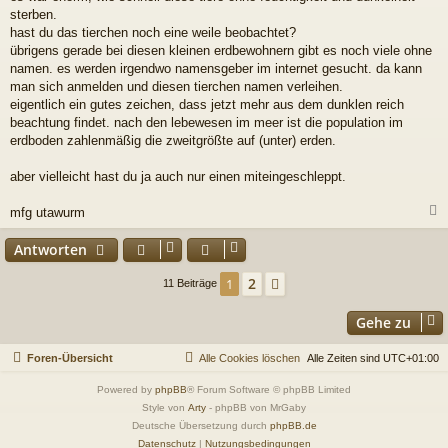
sterben.
hast du das tierchen noch eine weile beobachtet?
übrigens gerade bei diesen kleinen erdbewohnern gibt es noch viele ohne
namen. es werden irgendwo namensgeber im internet gesucht. da kann
man sich anmelden und diesen tierchen namen verleihen.
eigentlich ein gutes zeichen, dass jetzt mehr aus dem dunklen reich
beachtung findet. nach den lebewesen im meer ist die population im
erdboden zahlenmäßig die zweitgrößte auf (unter) erden.
aber vielleicht hast du ja auch nur einen miteingeschleppt.
mfg utawurm
c
Antworten
2
1
Nächste
11 Beiträge
Gehe zu
Foren-Übersicht
Alle Cookies löschen
Alle Zeiten sind
UTC+01:00
Powered by
phpBB
® Forum Software © phpBB Limited
Style von
Arty
- phpBB von MrGaby
Deutsche Übersetzung durch
phpBB.de
Datenschutz
|
Nutzungsbedingungen