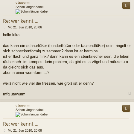
utawurm
Schon länger dabei
Re: wer kennt ...
B
Mo 21. Jun 2010, 20:06
e
hallo kiko,
i
t
r
das kann ein schnurfüßer (hundertfüßer oder tausendfüßer) sein. ringelt er
a
sich schneckenförmig zusammen? dann ist er harmlos.
g
ist er flach und ganz flink? dann kann es ein steinkriecher sein. die leben
räuberisch. im kompost kein problem, da gibt es ja vögel und mäuse u.a.
da gleicht sich das aus.
aber in einer wurmfarm....?
weiß nicht wie viel die fressen. wie groß ist er denn?
mfg utawurm
c
utawurm
Schon länger dabei
Re: wer kennt ...
B
Mo 21. Jun 2010, 20:08