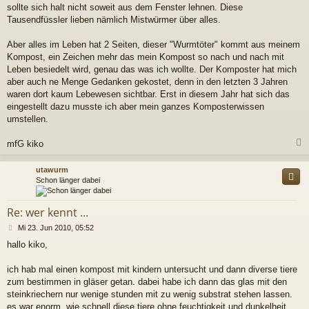
sollte sich halt nicht soweit aus dem Fenster lehnen. Diese
Tausendfüssler lieben nämlich Mistwürmer über alles.
Aber alles im Leben hat 2 Seiten, dieser "Wurmtöter" kommt aus meinem
Kompost, ein Zeichen mehr das mein Kompost so nach und nach mit
Leben besiedelt wird, genau das was ich wollte. Der Komposter hat mich
aber auch ne Menge Gedanken gekostet, denn in den letzten 3 Jahren
waren dort kaum Lebewesen sichtbar. Erst in diesem Jahr hat sich das
eingestellt dazu musste ich aber mein ganzes Komposterwissen
umstellen.
mfG kiko
c
utawurm
Schon länger dabei
Re: wer kennt ...
B
Mi 23. Jun 2010, 05:52
e
hallo kiko,
i
t
r
ich hab mal einen kompost mit kindern untersucht und dann diverse tiere
a
zum bestimmen in gläser getan. dabei habe ich dann das glas mit den
g
steinkriechern nur wenige stunden mit zu wenig substrat stehen lassen.
es war enorm, wie schnell diese tiere ohne feuchtigkeit und dunkelheit