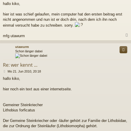
e
hallo kiko,
i
t
r
hier ist was schief gelaufen, mein computer hat den ersten beitrag erst
a
nicht angenommen und nun ist er doch drin, nach dem ich ihn noch
g
einmal versucht habe zu schreiben. sorry.
mfg utawurm
c
utawurm
Schon länger dabei
Re: wer kennt ...
B
Mo 21. Jun 2010, 20:18
e
hallo kiko,
i
t
r
hier noch ein text aus einer internetseite.
a
g
Gemeiner Steinkriecher
Lithobius forficatus
Der Gemeine Steinkriecher oder -läufer gehört zur Familie der Lithobiidae,
die zur Ordnung der Steinläufer (Lithobiomorpha) gehört.