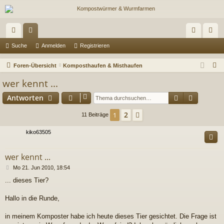
ch
or
n
eg
Suche
Anmelden
Registrieren
ne
en
m
ist
S
Foren-Übersicht
Komposthaufen & Misthaufen
llz
el
rie
u
wer kennt ...
c
ug
de
re
Suche
Erweiter
Antworten
h
riff
n
n
e
2
1
Nächste
11 Beiträge
kiko63505
wer kennt ...
B
Mo 21. Jun 2010, 18:54
e
... dieses Tier?
i
t
r
Hallo in die Runde,
a
g
in meinem Komposter habe ich heute dieses Tier gesichtet. Die Frage ist