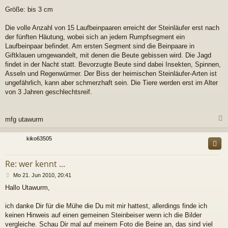
Größe: bis 3 cm
Die volle Anzahl von 15 Laufbeinpaaren erreicht der Steinläufer erst nach
der fünften Häutung, wobei sich an jedem Rumpfsegment ein
Laufbeinpaar befindet. Am ersten Segment sind die Beinpaare in
Giftklauen umgewandelt, mit denen die Beute gebissen wird. Die Jagd
findet in der Nacht statt. Bevorzugte Beute sind dabei Insekten, Spinnen,
Asseln und Regenwürmer. Der Biss der heimischen Steinläufer-Arten ist
ungefährlich, kann aber schmerzhaft sein. Die Tiere werden erst im Alter
von 3 Jahren geschlechtsreif.
mfg utawurm
c
kiko63505
Re: wer kennt ...
B
Mo 21. Jun 2010, 20:41
e
Hallo Utawurm,
i
t
r
ich danke Dir für die Mühe die Du mit mir hattest, allerdings finde ich
a
keinen Hinweis auf einen gemeinen Steinbeiser wenn ich die Bilder
g
vergleiche. Schau Dir mal auf meinem Foto die Beine an, das sind viel