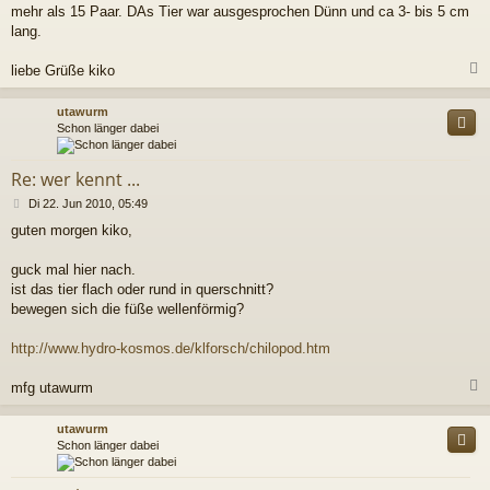
mehr als 15 Paar. DAs Tier war ausgesprochen Dünn und ca 3- bis 5 cm
lang.
liebe Grüße kiko
c
utawurm
Schon länger dabei
Re: wer kennt ...
B
Di 22. Jun 2010, 05:49
e
guten morgen kiko,
i
t
r
guck mal hier nach.
a
ist das tier flach oder rund in querschnitt?
g
bewegen sich die füße wellenförmig?
http://www.hydro-kosmos.de/klforsch/chilopod.htm
mfg utawurm
c
utawurm
Schon länger dabei