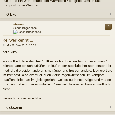
nun ist es ein Wurmfreund oder Wurmfeind? Ich gebe nämlich auch
Kompost in die Wurmfarm.
mfG kiko
c
utawurm
Schon länger dabei
Re: wer kennt ...
B
Mo 21. Jun 2010, 20:02
e
hallo kiko,
i
t
r
wie groß ist denn dein tier? rollt es sich schneckenförmig zusammen?
a
könnte dann ein schnurfüßer, erdläufer oder steinkriecher sein. erster lebt
g
friedlich, die beiden anderen sind räuber und fressen andere, kleinere tiere
im kompost. also eventuell auch kleine regenwürmchen. im kompost
draußen bleibt das im gleichgewicht, weil da auch noch vögel und mäuse
u. a. sind. aber in der wurmfarm...? wie viel die aber so fressen weiß ich
nicht.
vielleicht ist das eine hilfe.
mfg utawurm
c