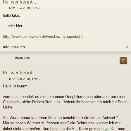
Re: wer kennt ...
B
Di 22. Jun 2010, 05:53
e
hallo kiko,
i
t
r
....oder hier
a
g
http://www.chili-balkon.de/viecher/myriapoda.htm
mfg utawurm
c
kiko63505
Re: wer kennt ...
B
Di 22. Jun 2010, 17:25
e
Hallo Utawurm,
i
t
r
vermutlich handelt es sich um einen Geophilomorpha oder aber um einen
a
Chilopoda, siehe Deinen 2ten Link. Jedenfalls bedanke ich mich für Deine
g
Mühe.
Als Wurmmama von Ihren Mäusen berichtete hatte ich als Antwort "
Mäuse haben Würmer zu fressen gern" ein Schmunzel konnte ich mir
dabei nicht verkneifen. Nun habe ich die A... Karte gezogen
, man