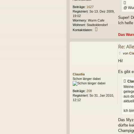
i
t
Beiträge:
1627
@ Wur
r
Registriert:
So 13. Dez 2009,
a
19:02
Super! D
g
Wormery:
Wurm Cafe
Ich helf
Wohnort:
Stadtoldendorf
K
Kontaktdaten:
o
Das Wur
n
t
Re: Al
a
k
B
von
Cl
t
e
Hi!
d
i
a
t
t
r
Es gibt e
e
Claudia
a
n
Schon länger dabei
g
Cla
v
Meine
o
Beiträge:
208
gelege
n
Registriert:
So 31. Jan 2010,
aus de
W
12:12
aktuel
u
r
m
Ich bi
m
a
Das Myze
n
dürfte k
n
Champign