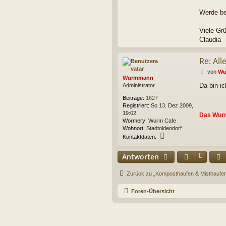
Werde be
Viele Gr
Claudia
Re: Al
B
von
Wu
Wurmmann
e
Da bin i
Administrator
i
t
Beiträge:
1627
r
Registriert:
So 13. Dez 2009,
a
19:02
Das Wur
g
Wormery:
Wurm Cafe
Wohnort:
Stadtoldendorf
K
Kontaktdaten:
o
n
Antworten
t
a
k
Zurück zu „Komposthaufen & Misthaufe
t
d
Foren-Übersicht
a
t
e
n
v