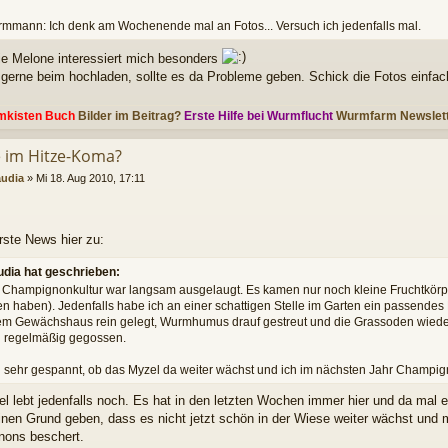
mmann: Ich denk am Wochenende mal an Fotos... Versuch ich jedenfalls mal.
ie Melone interessiert mich besonders
e gerne beim hochladen, sollte es da Probleme geben. Schick die Fotos einfac
mkisten Buch
Bilder im Beitrag?
Erste Hilfe bei Wurmflucht
Wurmfarm Newslet
le im Hitze-Koma?
audia
»
Mi 18. Aug 2010, 17:11
rste News hier zu:
udia hat geschrieben:
 Champignonkultur war langsam ausgelaugt. Es kamen nur noch kleine Fruchtkör
n haben). Jedenfalls habe ich an einer schattigen Stelle im Garten ein passende
m Gewächshaus rein gelegt, Wurmhumus drauf gestreut und die Grassoden wieder 
l regelmäßig gegossen.
n sehr gespannt, ob das Myzel da weiter wächst und ich im nächsten Jahr Champi
l lebt jedenfalls noch. Es hat in den letzten Wochen immer hier und da mal e
einen Grund geben, dass es nicht jetzt schön in der Wiese weiter wächst un
ons beschert.