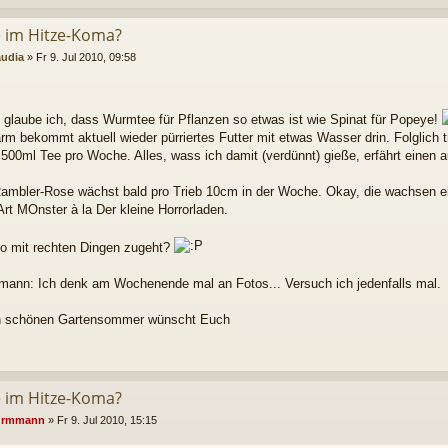
le im Hitze-Koma?
audia
»
Fr 9. Jul 2010, 09:58
glaube ich, dass Wurmtee für Pflanzen so etwas ist wie Spinat für Popeye!
m bekommt aktuell wieder pürriertes Futter mit etwas Wasser drin. Folglich tr
 500ml Tee pro Woche. Alles, wass ich damit (verdünnt) gieße, erfährt einen
ambler-Rose wächst bald pro Trieb 10cm in der Woche. Okay, die wachsen eh 
Art MOnster à la Der kleine Horrorladen.
o mit rechten Dingen zugeht?
nn: Ich denk am Wochenende mal an Fotos... Versuch ich jedenfalls mal.
n schönen Gartensommer wünscht Euch
le im Hitze-Koma?
rmmann
»
Fr 9. Jul 2010, 15:15