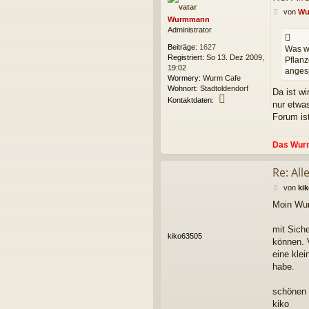
B
von
Wu
Wurmmann
e
Administrator
i
t
Beiträge:
1627
Was we
r
Registriert:
So 13. Dez 2009,
Pflan
a
19:02
angesp
g
Wormery:
Wurm Cafe
Wohnort:
Stadtoldendorf
Da ist wi
K
Kontaktdaten:
nur etwa
o
Forum ist
n
t
a
Das Wur
k
t
Re: Al
d
a
B
von
ki
t
e
e
Moin Wu
i
n
t
v
r
mit Siche
o
kiko63505
a
können. 
n
g
eine kle
W
u
habe.
r
m
schönen
m
kiko
a