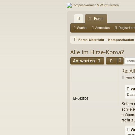
Foren
ch
Suche
Anmelden
Registriere
ne
Foren-Übersicht
Komposthaufen 
llz
Alle im Hitze-Koma?
ug
Antworten
riff
Re: A
B
von
k
e
i
Wu
t
Das 
r
kiko63505
a
Sofern 
g
schließ
unübers
recht z
Wu