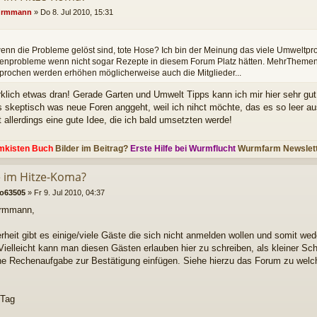
rmmann
»
Do 8. Jul 2010, 15:31
nn die Probleme gelöst sind, tote Hose? Ich bin der Meinung das viele Umweltpro
zenprobleme wenn nicht sogar Rezepte in diesem Forum Platz hätten. MehrThemen
rochen werden erhöhen möglicherweise auch die Mitglieder...
rklich etwas dran! Gerade Garten und Umwelt Tipps kann ich mir hier sehr gut 
s skeptisch was neue Foren anggeht, weil ich nihct möchte, das es so leer au
 allerdings eine gute Idee, die ich bald umsetzten werde!
mkisten Buch
Bilder im Beitrag?
Erste Hilfe bei Wurmflucht
Wurmfarm Newslet
le im Hitze-Koma?
ko63505
»
Fr 9. Jul 2010, 04:37
rmmann,
rheit gibt es einige/viele Gäste die sich nicht anmelden wollen und somit we
Vielleicht kann man diesen Gästen erlauben hier zu schreiben, als kleiner S
ine Rechenaufgabe zur Bestätigung einfügen. Siehe hierzu das Forum zu welc
 Tag