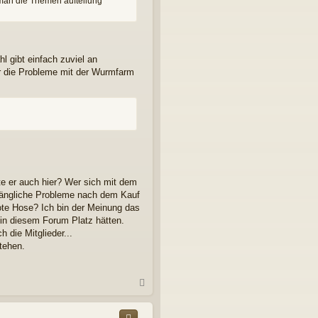
an die Themen aufteilung
l gibt einfach zuviel an
für die Probleme mit der Wurmfarm
lte er auch hier? Wer sich mit dem
nfängliche Probleme nach dem Kauf
tote Hose? Ich bin der Meinung das
in diesem Forum Platz hätten.
die Mitglieder...
tehen.
N
a
c
h