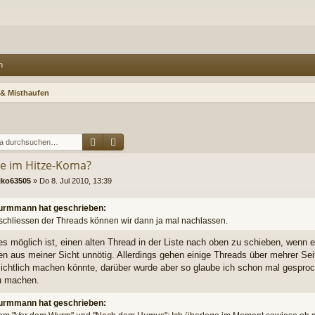
n
& Misthaufen
Suche
Erweiterte Suche
lle im Hitze-Koma?
iko63505
»
Do 8. Jul 2010, 13:39
rmmann hat geschrieben:
schliessen der Threads können wir dann ja mal nachlassen.
es möglich ist, einen alten Thread in der Liste nach oben zu schieben, wenn ein 
en aus meiner Sicht unnötig. Allerdings gehen einige Threads über mehrer S
ichtlich machen könnte, darüber wurde aber so glaube ich schon mal gesproc
u machen.
rmmann hat geschrieben: