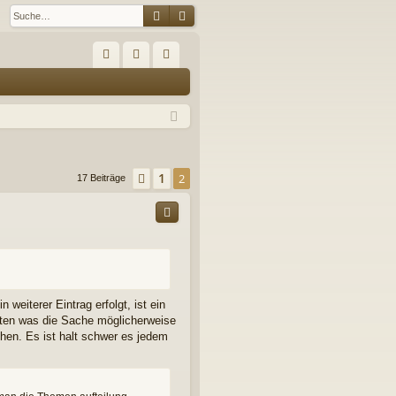
Suche
Erweiterte Suche
S
FA
n
eg
Q
m
ist
el
rie
de
re
1
Vorherige
2
17 Beiträge
n
n
weiterer Eintrag erfolgt, ist ein
eiten was die Sache möglicherweise
hen. Es ist halt schwer es jedem