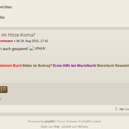
richten.
üße
le im Hitze-Koma?
rmmann
»
Mi 18. Aug 2010, 17:42
ch auch gespannt!
mkisten Buch
Bilder im Beitrag?
Erste Hilfe bei Wurmflucht
Wurmfarm Newslet
n“
Alle C
Powered by
phpBB
® Forum Software © phpBB Limited
Style von
Arty
- phpBB von MrGaby