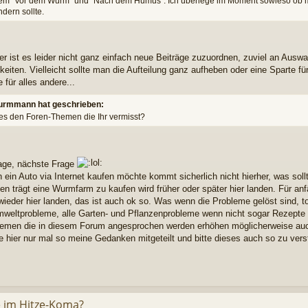
em "Vor dem Wurm" und "Nach dem Humus": Ich überlege im Moment sowieso ob m
dern sollte.
er ist es leider nicht ganz einfach neue Beiträge zuzuordnen, zuviel an Auswah
keiten. Vielleicht sollte man die Aufteilung ganz aufheben oder eine Sparte 
 für alles andere...
rmmann hat geschrieben:
 es den Foren-Themen die Ihr vermisst?
age, nächste Frage
h ein Auto via Internet kaufen möchte kommt sicherlich nicht hierher, was sol
n trägt eine Wurmfarm zu kaufen wird früher oder später hier landen. Für a
 wieder hier landen, das ist auch ok so. Was wenn die Probleme gelöst sind, 
mweltprobleme, alle Garten- und Pflanzenprobleme wenn nicht sogar Rezepte 
men die in diesem Forum angesprochen werden erhöhen möglicherweise auch 
e hier nur mal so meine Gedanken mitgeteilt und bitte dieses auch so zu vers
le im Hitze-Koma?