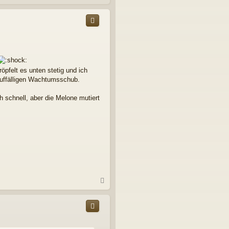
a
c
h
o
b
e
n
öpfelt es unten stetig und ich
 auffälligen Wachtumsschub.
schnell, aber die Melone mutiert
N
a
c
h
o
b