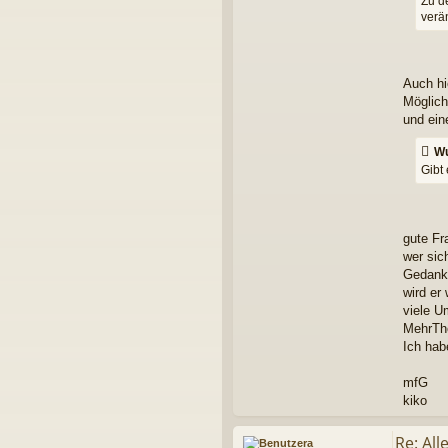
Zu d
verän
Auch hi
Möglich
und eine
Wu
Gibt
gute Fr
wer sic
Gedanke
wird er
viele U
MehrThe
Ich hab
mfG
kiko
Re: Al