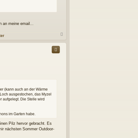
e
n
h an meine email...
N
ter
a
c
h
o
b
e
n
per (kann auch an der Wärme
s Loch ausgestochen, das Myzel
aufgelegt. Die Stelle wird
gnons im Garten habe.
inen Pilz hervor gebracht. Es
d mir nächsten Sommer Outdoor-