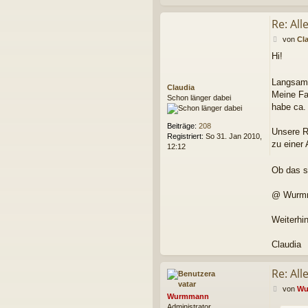
n
n
Re: Al
B
von
Cl
e
Hi!
i
t
r
Langsam 
Claudia
a
Meine Far
Schon länger dabei
g
habe ca.
Beiträge:
208
Unsere R
Registriert:
So 31. Jan 2010,
zu einer 
12:12
Ob das s
@ Wurmma
Weiterhi
Claudia
Re: Al
B
von
Wu
Wurmmann
e
Administrator