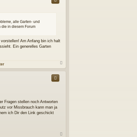
o
b
e
n
bleme, alle Garten- und
 die in diesem Forum
vorstellen! Am Anfang bin ich halt
ssieht. Ein generelles Garten
N
ter
a
c
h
o
b
e
n
der Fragen stellen noch Antworten
chutz vor Missbrauch kann man ja
hem ich Dir den Link geschickt
N