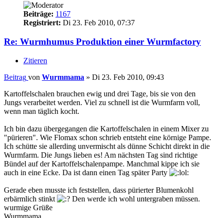
Beiträge:
1167
Registriert:
Di 23. Feb 2010, 07:37
Re: Wurmhumus Produktion einer Wurmfactory
Zitieren
Beitrag
von
Wurmmama
»
Di 23. Feb 2010, 09:43
Kartoffelschalen brauchen ewig und drei Tage, bis sie von den
Jungs verarbeitet werden. Viel zu schnell ist die Wurmfarm voll,
wenn man täglich kocht.
Ich bin dazu übergegangen die Kartoffelschalen in einem Mixer zu
"pürieren". Wie Flomax schon schrieb entsteht eine körnige Pampe.
Ich schütte sie allerding unvermischt als dünne Schicht direkt in die
Wurmfarm. Die Jungs lieben es! Am nächsten Tag sind richtige
Bündel auf der Kartoffelschalenpampe. Manchmal kippe ich sie
auch in eine Ecke. Da ist dann einen Tag später Party
Gerade eben musste ich feststellen, dass pürierter Blumenkohl
erbärmlich stinkt
Den werde ich wohl untergraben müssen.
wurmige Grüße
Wurmmama