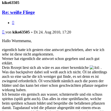
kiko63505
Re: weiße Fliege
Zitieren
Beitrag
von
kiko63505
»
Di 24. Aug 2010, 17:20
Hallo Wurmmama,
eigentlich hatte ich gestern eine antwort geschrieben, aber wie ich
sehe ist diese nicht angekommen.
Werner hat eigentlich die antwort schon gegeben und auch gut
erklärt.
Dein Rezept liest sich als wäre es aus einer hexenküche
.
Was das backpulver dabei soll weiß auch ich nicht. Öl ist allerdings
auch so eine sache die ich weniger gut finde, es sei denn es ist
zwingend erforderlich. Öl verschließt nämlich auch die poren der
blätter und das kann bei einer schon geschwächten pflanze negative
wirkung haben.
Ich benutze ein gemisch aus wasser, schmierseife und ein schuss
spiritus (spüli geht auch). Das alles in eine sprühflasche, welche
beim sprühen schaum bildet und besprühe die befallenen pflanzen
damit. Tagsdarauf wird die pflanze abgesprüht mit einem etwas