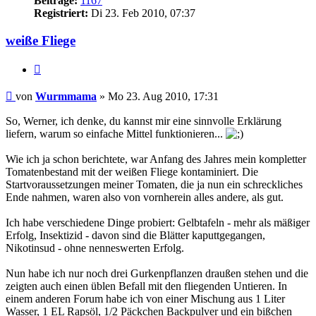
Beiträge:
1167
Registriert:
Di 23. Feb 2010, 07:37
weiße Fliege
Zitieren
Beitrag
von
Wurmmama
»
Mo 23. Aug 2010, 17:31
So, Werner, ich denke, du kannst mir eine sinnvolle Erklärung
liefern, warum so einfache Mittel funktionieren...
Wie ich ja schon berichtete, war Anfang des Jahres mein kompletter
Tomatenbestand mit der weißen Fliege kontaminiert. Die
Startvoraussetzungen meiner Tomaten, die ja nun ein schreckliches
Ende nahmen, waren also von vornherein alles andere, als gut.
Ich habe verschiedene Dinge probiert: Gelbtafeln - mehr als mäßiger
Erfolg, Insektizid - davon sind die Blätter kaputtgegangen,
Nikotinsud - ohne nenneswerten Erfolg.
Nun habe ich nur noch drei Gurkenpflanzen draußen stehen und die
zeigten auch einen üblen Befall mit den fliegenden Untieren. In
einem anderen Forum habe ich von einer Mischung aus 1 Liter
Wasser, 1 EL Rapsöl, 1/2 Päckchen Backpulver und ein bißchen