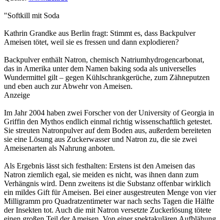
"Softkill mit Soda
Kathrin Grandke aus Berlin fragt: Stimmt es, dass Backpulver
Ameisen tötet, weil sie es fressen und dann explodieren?
Backpulver enthält Natron, chemisch Natriumhydrogencarbonat,
das in Amerika unter dem Namen baking soda als universelles
Wundermittel gilt – gegen Kühlschrankgerüche, zum Zähneputzen
und eben auch zur Abwehr von Ameisen.
Anzeige
Im Jahr 2004 haben zwei Forscher von der University of Georgia in
Griffin den Mythos endlich einmal richtig wissenschaftlich getestet.
Sie streuten Natronpulver auf dem Boden aus, außerdem bereiteten
sie eine Lösung aus Zuckerwasser und Natron zu, die sie zwei
Ameisenarten als Nahrung anboten.
Als Ergebnis lässt sich festhalten: Erstens ist den Ameisen das
Natron ziemlich egal, sie meiden es nicht, was ihnen dann zum
Verhängnis wird. Denn zweitens ist die Substanz offenbar wirklich
ein mildes Gift für Ameisen. Bei einer ausgestreuten Menge von vier
Milligramm pro Quadratzentimeter war nach sechs Tagen die Hälfte
der Insekten tot. Auch die mit Natron versetzte Zuckerlösung tötete
einen großen Teil der Ameisen. Von einer spektakulären Aufblähung