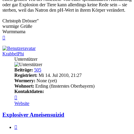
oder gar Explosion der Tiere kann allerdings keine Rede sein – sie
sterben, weil das Natron den pH-Wert in ihrem Körper verändert.
Christoph Drösser"
wurmige Grüße
Wurmmama
Nach
oben
KrabbelPhi
Unterstützer
Beiträge:
505
Registriert:
Mi 14. Jul 2010, 21:27
Wormery:
None (yet)
Wohnort:
Erding (finsterstes Oberbayern)
Kontaktdaten:
Kontaktdaten
von
Website
KrabbelPhi
Explosiver Ameisensuizid
Zitieren