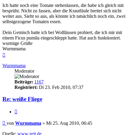
Ich hatte noch eine Tomate stehenlassen, die habe ich gleich mit
besprüht. Nicht zu fassen, aber die Krautfäule breitet sich nicht
weiter aus. Sieht so aus, als könnte ich tatsächlich noch ein, zwei
selbstgezogene Tomaten essen.
Dein Gemisch hatte ich bei Wollläusen probiert, die ich mir mit
einem Ficus pumila eingeschleppt hatte. Hat auch funktioniert.
wurmige Grüße
Wurmmama
Nach
oben
Wurmmama
Moderator
Beiträge:
1167
Registriert:
Di 23. Feb 2010, 07:37
Re: weiße Fliege
Zitieren
Beitrag
von
Wurmmama
»
Mi 25. Aug 2010, 06:45
Quelle:
www.zeit.de