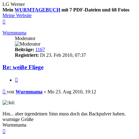
LG Werner
Mein
WURMTAGEBUCH
mit 7 PDF-Dateien und 68 Fotos
Meine Website
Nach
oben
Wurmmama
Moderator
Beiträge:
1167
Registriert:
Di 23. Feb 2010, 07:37
Re: weiße Fliege
Zitieren
Beitrag
von
Wurmmama
»
Mo 23. Aug 2010, 19:12
Hm... aber irgendeinen Sinn muss doch das Backpulver haben.
wurmige Grüße
Wurmmama
Nach
oben