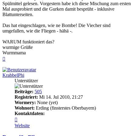
Spülmittel gelesen. Vorgestern habe ich diese Mischung zum ersten
Mal ausprobiert und die Gurken damit besprüht - inklusive
Blattunterseiten.
Das hat eingeschlagen, wie ne Bombe! Die Viecher sind
umgefallen, wie die Fliegen - hähä -.
WARUM funktioniert das?
wurmige Grüße
Wurmmama
Nach
oben
KrabbelPhi
Unterstützer
Beiträge:
505
Registriert:
Mi 14. Jul 2010, 21:27
Wormery:
None (yet)
Wohnort:
Erding (finsterstes Oberbayern)
Kontaktdaten:
Kontaktdaten
von
Website
KrabbelPhi