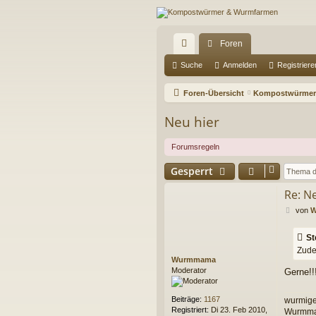
Foren
ch
Suche
Anmelden
Registriere
ne
Foren-Übersicht
Kompostwürmer
llz
Neu hier
ug
Forumsregeln
riff
Gesperrt
Re: N
B
von
W
e
i
St
t
Zude
r
Wurmmama
a
Moderator
Gerne!!
g
Beiträge:
1167
wurmig
Registriert:
Di 23. Feb 2010,
Wurmm