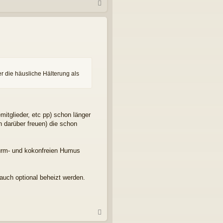
N
a
c
h
o
b
e
n
r die häusliche Hälterung als
itglieder, etc pp) schon länger
h darüber freuen) die schon
wurm- und kokonfreien Humus
uch optional beheizt werden.
N
a