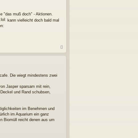
lose "das muß doch" - Aktionen.
kann vielleicht doch bald mal
en:
N
a
c
h
o
b
cafe. Die wiegt mindestens zwei
e
n
von Jasper sparsam mit rein,
m Deckel und Rand schubsen,
öglichkeiten im Benehmen und
türlich im Aquarium ein ganz
in Biomüll reicht denen aus um