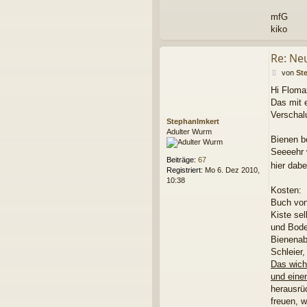
mfG
kiko
Re: Ne
B
von
St
e
Hi Floma
i
Das mit 
t
r
Verschal
StephanImkert
a
Adulter Wurm
g
Bienen b
Seeeehr 
Beiträge:
67
hier dabe
Registriert:
Mo 6. Dez 2010,
10:38
Kosten:
Buch von
Kiste se
und Bode
Bienenab
Schleier
Das wich
und eine
herausrü
freuen, w