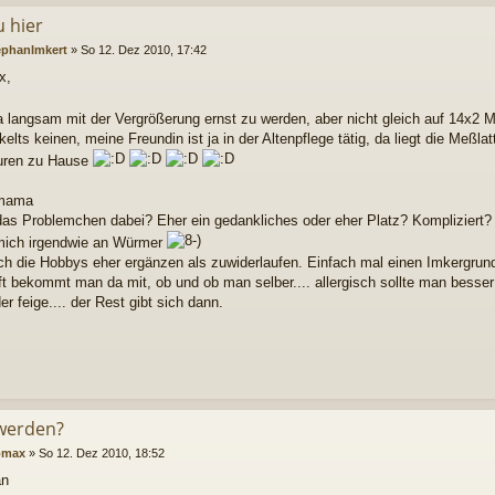
u hier
ephanImkert
»
So 12. Dez 2010, 17:42
x,
ja langsam mit der Vergrößerung ernst zu werden, aber nicht gleich auf 14x2 
kelts keinen, meine Freundin ist ja in der Altenpflege tätig, da liegt die Meßlat
uren zu Hause
mama
 das Problemchen dabei? Eher ein gedankliches oder eher Platz? Kompliziert?
 mich irgendwie an Würmer
ch die Hobbys eher ergänzen als zuwiderlaufen. Einfach mal einen Imkergrun
ft bekommt man da mit, ob und ob man selber.... allergisch sollte man besser
 feige.... der Rest gibt sich dann.
werden?
omax
»
So 12. Dez 2010, 18:52
an