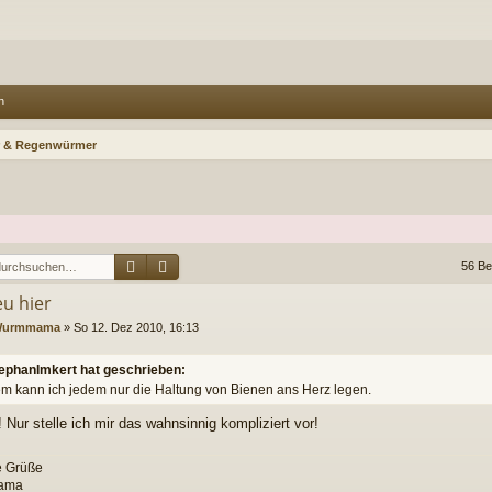
n
 & Regenwürmer
Suche
Erweiterte Suche
56 Be
eu hier
urmmama
»
So 12. Dez 2010, 16:13
ephanImkert hat geschrieben:
m kann ich jedem nur die Haltung von Bienen ans Herz legen.
! Nur stelle ich mir das wahnsinnig kompliziert vor!
e Grüße
ama