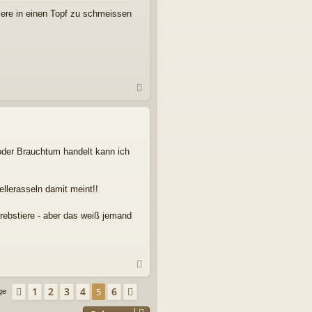
ere in einen Topf zu schmeissen
N
a
c
h
o
b
oder Brauchtum handelt kann ich
e
n
llerasseln damit meint!!
 Krebstiere - aber das weiß jemand
N
a
c
1
2
3
4
6
Vorherige
5
Nächste
äge
h
o