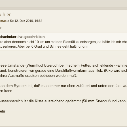
u hier
omax
»
So 12. Dez 2010, 16:34
an
phanImkert hat geschrieben:
hre aber dennoch nicht 10 km um meinen Biomüll zu entsorgen, da hätte ich mir ehe
auserkoren. Aber bei 0 Grad und Schnee geht halt nur drin.
iese Umstände (Wurmflucht/Geruch bei frischem Futter, sich eklende -Familiem
sind, konstruieren wir gerade eine Durchflußwurmfarm aus Holz (Kiko wird sic
 ihrer Ausmaße draußen betrieben werden muß.
e an dem System ist, daß man immer nur oben zufüttert und unten den fast 
en kann.
Aussenbereich ist die Kiste ausreichend gedämmt (50 mm Styrodur)und kann a
ehr