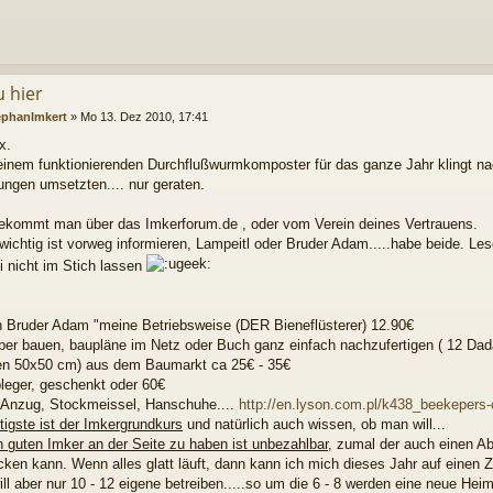
u hier
ephanImkert
»
Mo 13. Dez 2010, 17:41
x.
einem funktionierenden Durchflußwurmkomposter für das ganze Jahr klingt 
ungen umsetzten.... nur geraten.
ekommt man über das Imkerforum.de , oder vom Verein deines Vertrauens.
wichtig ist vorweg informieren, Lampeitl oder Bruder Adam.....habe beide. Le
i nicht im Stich lassen
 Bruder Adam "meine Betriebsweise (DER Bieneflüsterer) 12.90€
lber bauen, baupläne im Netz oder Buch ganz einfach nachzufertigen ( 12 Da
n 50x50 cm) aus dem Baumarkt ca 25€ - 35€
leger, geschenkt oder 60€
, Anzug, Stockmeissel, Hanschuhe....
http://en.lyson.com.pl/k438_beekepers-
tigste ist der Imkergrundkurs
und natürlich auch wissen, ob man will...
n guten Imker an der Seite zu haben ist unbezahlbar
, zumal der auch einen Abl
cken kann. Wenn alles glatt läuft, dann kann ich mich dieses Jahr auf einen
ill aber nur 10 - 12 eigene betreiben.....so um die 6 - 8 werden eine neue Hei