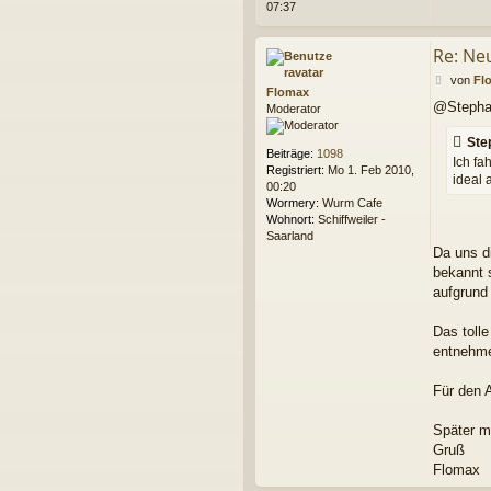
07:37
Re: Ne
B
von
Fl
Flomax
e
@Steph
Moderator
i
t
Ste
r
Beiträge:
1098
a
Ich fa
Registriert:
Mo 1. Feb 2010,
g
ideal 
00:20
Wormery:
Wurm Cafe
Wohnort:
Schiffweiler -
Saarland
Da uns d
bekannt 
aufgrund
Das toll
entnehm
Für den 
Später m
Gruß
Flomax