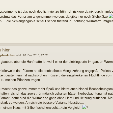
Experimente ist das noch deutlich viel zu früh. Ich riskiere da nix durch hirn
t erstmal das Futter am angenommen werden, da gibts nur noch Stehplätze
n.....die Schlangengurke schaut schon triefend in Richtung Wurmfarm :mrgre
u hier
ephanImkert
»
Mo 20. Dez 2010, 17:52
glauben, aber die Hanfmatte ist wohl einer der Lieblingsorte im ganzen Wurm
mittlerweile das Füttern an die beobachtete Mengezehrung angepaßt, Pellets 
keit gestern einmal nachsprühen müssen, die eingekerkerten Flüchtlinge vo
zu meinen Pflanzen tragen.....
e macht das ganze immer mehr Spaß und bietet auch bisserl Beobachtungsm
halten, als ich das zuerst für möglich gehalten hätte. Tierbeobachtung hat na
Format, dafür sind die Würmer so ganz ohne Licht und Heizung zufrieden. Me
stark zu werden. An sich die bessere Variante Haustier....
in einem Haus mit Silberfischchenzucht...kein Vergleich