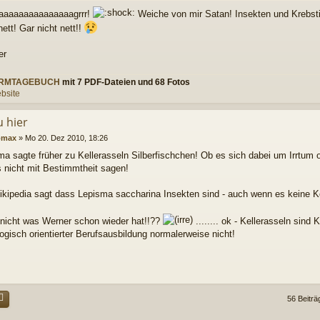
aaaaaaaaaaaaaaagrrr!
Weiche von mir Satan! Insekten und Krebsti
 nett! Gar nicht nett!!
er
RMTAGEBUCH
mit 7 PDF-Dateien und 68 Fotos
bsite
u hier
omax
»
Mo 20. Dez 2010, 18:26
a sagte früher zu Kellerasseln Silberfischchen! Ob es sich dabei um Irrtum 
s nicht mit Bestimmtheit sagen!
ikipedia sagt dass Lepisma saccharina Insekten sind - auch wenn es keine Ke
 nicht was Werner schon wieder hat!!??
........ ok - Kellerasseln sind
ogisch orientierter Berufsausbildung normalerweise nicht!
56 Beitr