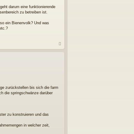
n
 geht darum eine funktionierende
enbereich zu betreiben ist.
 so ein Bienenvolk? Und was
etc.?
N
a
c
h
o
b
e
n
ge zurückstellen bis sich die farm
sich die springschwänze darüber
ster zu konstruieren und das
nahmemengen in welcher zeit,