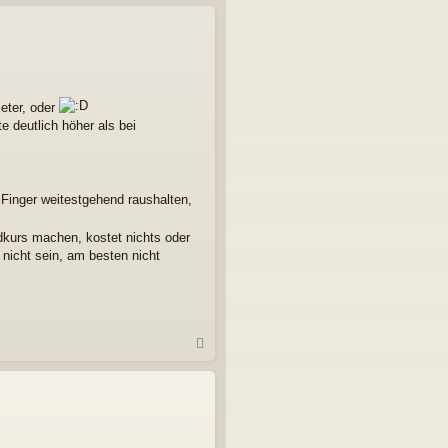
c
h
o
b
e
n
Meter, oder
te deutlich höher als bei
 Finger weitestgehend raushalten,
dkurs machen, kostet nichts oder
 nicht sein, am besten nicht
N
a
c
h
o
b
e