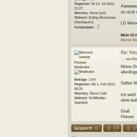
a
Registriert:
Mi 14. Jul 2010,
Aaaaaaa
g
21:27
ist nicht
Wormery:
None (yet)
Wohnort:
Erding (finsterstes
Oberbayern)
LG Wern
K
Kontaktdaten:
o
Mein
WU
n
Meine We
t
a
k
Re: Ne
t
d
B
von
Fl
Flomax
a
e
Meine Om
Moderator
t
i
allerding
e
t
n
r
Beiträge:
1098
v
a
Selbst W
Registriert:
Mo 1. Feb 2010,
o
g
00:20
n
Wormery:
Wurm Cafe
Ich weiß
K
Wohnort:
Schiffweiler -
r
ohne biol
Saarland
a
b
Gruß
b
Flomax
e
l
Gesperrt
P
h
i