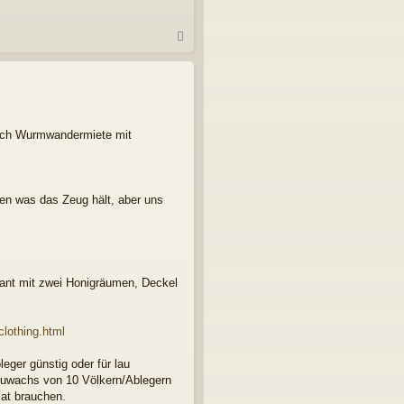
N
a
c
h
o
b
e
nach Wurmwandermiete mit
n
sen was das Zeug hält, aber uns
dant mit zwei Honigräumen, Deckel
clothing.html
eger günstig oder für lau
 Zuwachs von 10 Völkern/Ablegern
mat brauchen.