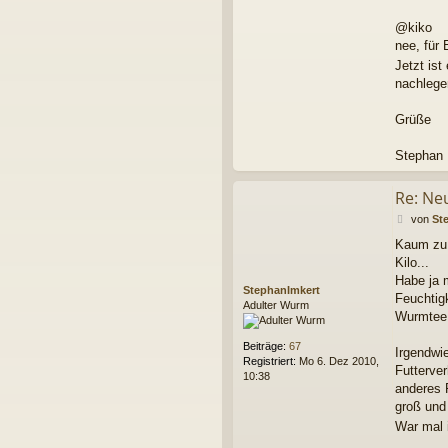
@kiko
nee, für 
Jetzt is
nachlege
Grüße
Stephan
Re: Ne
B
von
St
e
Kaum zu 
i
Kilo...
t
r
Habe ja 
StephanImkert
a
Feuchtig
Adulter Wurm
g
Wurmtee 
Beiträge:
67
Irgendwi
Registriert:
Mo 6. Dez 2010,
Futterver
10:38
anderes 
groß und 
War mal 