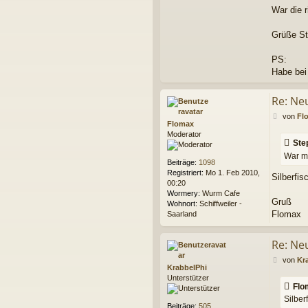
War die 
Grüße S
PS:
Habe bei
Re: Ne
B
von
Fl
Flomax
e
Moderator
i
Ste
t
War ma
r
Beiträge:
1098
a
Registriert:
Mo 1. Feb 2010,
Silberfi
g
00:20
Wormery:
Wurm Cafe
Gruß
Wohnort:
Schiffweiler -
Flomax
Saarland
Re: Ne
B
von
Kr
KrabbelPhi
e
Unterstützer
i
Flo
t
Silber
r
Beiträge:
505