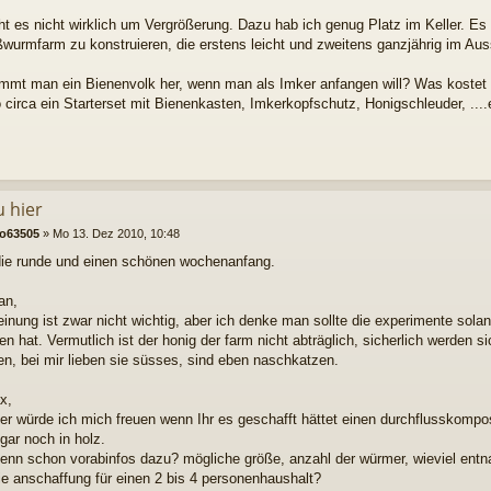
ht es nicht wirklich um Vergrößerung. Dazu hab ich genug Platz im Keller. Es
ßwurmfarm zu konstruieren, die erstens leicht und zweitens ganzjährig im Auss
mt man ein Bienenvolk her, wenn man als Imker anfangen will? Was kostet
 circa ein Starterset mit Bienenkasten, Imkerkopfschutz, Honigschleuder, ....
u hier
ko63505
»
Mo 13. Dez 2010, 10:48
 die runde und einen schönen wochenanfang.
an,
nung ist zwar nicht wichtig, aber ich denke man sollte die experimente solan
en hat. Vermutlich ist der honig der farm nicht abträglich, sicherlich werden 
n, bei mir lieben sie süsses, sind eben naschkatzen.
x,
her würde ich mich freuen wenn Ihr es geschafft hättet einen durchflusskompo
gar noch in holz.
denn schon vorabinfos dazu? mögliche größe, anzahl der würmer, wieviel ent
die anschaffung für einen 2 bis 4 personenhaushalt?