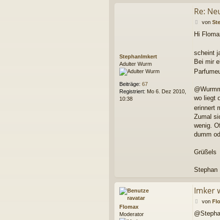
Re: Ne
B
von
St
e
Hi Floma
i
t
r
scheint 
StephanImkert
a
Bei mir e
Adulter Wurm
g
Parfume
Beiträge:
67
@Wurm
Registriert:
Mo 6. Dez 2010,
wo liegt
10:38
erinnert
Zumal si
wenig. O
dumm oder
Grüßels
Stephan
Imker 
B
von
Fl
Flomax
e
@Steph
Moderator
i