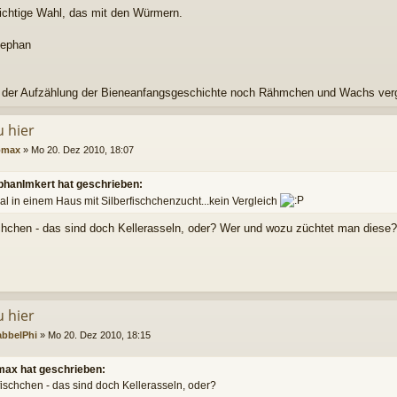
richtige Wahl, das mit den Würmern.
tephan
 der Aufzählung der Bieneanfangsgeschichte noch Rähmchen und Wachs ver
u hier
omax
»
Mo 20. Dez 2010, 18:07
phanImkert hat geschrieben:
l in einem Haus mit Silberfischchenzucht...kein Vergleich
schchen - das sind doch Kellerasseln, oder? Wer und wozu züchtet man dies
u hier
abbelPhi
»
Mo 20. Dez 2010, 18:15
max hat geschrieben:
fischchen - das sind doch Kellerasseln, oder?