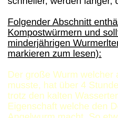
schneller, werden länger, d
Folgender Abschnitt enth
Kompostwürmern und sollt
minderjährigen Wurmerlter
markieren zum lesen):
Der große Wurm welcher a
musste, hat über 4 Stund
trotz den kalten Wassertem
Eigenschaft welche den 
Angelwurm macht. So etwa