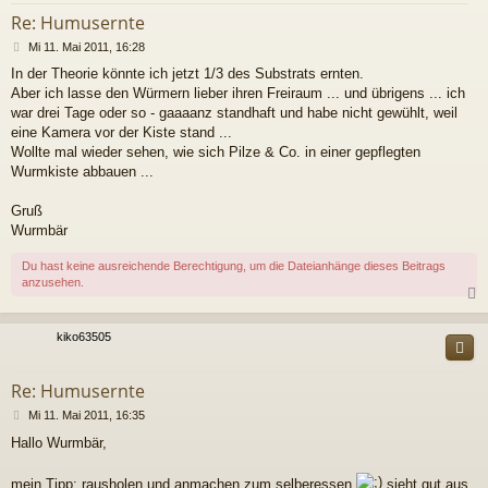
Re: Humusernte
B
Mi 11. Mai 2011, 16:28
e
In der Theorie könnte ich jetzt 1/3 des Substrats ernten.
i
Aber ich lasse den Würmern lieber ihren Freiraum ... und übrigens ... ich
t
r
war drei Tage oder so - gaaaanz standhaft und habe nicht gewühlt, weil
a
eine Kamera vor der Kiste stand ...
g
Wollte mal wieder sehen, wie sich Pilze & Co. in einer gepflegten
Wurmkiste abbauen ...
Gruß
Wurmbär
Du hast keine ausreichende Berechtigung, um die Dateianhänge dieses Beitrags
anzusehen.
c
kiko63505
Re: Humusernte
B
Mi 11. Mai 2011, 16:35
e
Hallo Wurmbär,
i
t
r
mein Tipp: rausholen und anmachen zum selberessen
sieht gut aus,