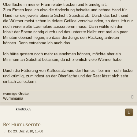
Oberfläche in meiner Fram relativ trocken und krümelig ist.
Zum Ernten lege ich also die Abdeckung beiseite und nehme Hand für
Hand nur die jeweils oberste Schicht Substrat ab. Durch das Licht sind
die Würmer meist schon in tiefere Gefilde verschwunden, so dass ich nur
noch vereinzelte Exemplare aussortieren muss. Dann wühle ich den
Inhalt der Ebene richtig durch und das unterste bleibt erst mal ein paar
Minuten obenauf liegen, so dass die Jungs den Rückzug antreten
können. Dann entnehme ich auch das.
Ich hätte gestern noch mehr rausnehmen können, möchte aber ein
Minimum an Substrat belassen, da ich ziemlich viele Würmer habe.
Durch die Fütterung von Kaffeesatz wird der Humus - bei mir - sehr locker
und krümlig, zumindest an der Oberfläche und der Rest lässt sich sehr
einfach auflockern.
wurmige Grüße
Wurmmama
c
kiko63505
Re: Humusernte
B
Do 23. Dez 2010, 15:00
e