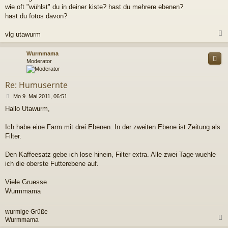
g
wie oft "wühlst" du in deiner kiste? hast du mehrere ebenen?
hast du fotos davon?
vlg utawurm
c
Wurmmama
Moderator
Re: Humusernte
B
Mo 9. Mai 2011, 06:51
e
Hallo Utawurm,
i
t
r
Ich habe eine Farm mit drei Ebenen. In der zweiten Ebene ist Zeitung als
a
Filter.
g
Den Kaffeesatz gebe ich lose hinein, Filter extra. Alle zwei Tage wuehle
ich die oberste Futterebene auf.
Viele Gruesse
Wurmmama
wurmige Grüße
Wurmmama