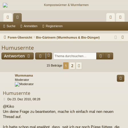
ch
or
n
eg
Suche
Anmelden
Registrieren
ne
en
m
ist
S
Foren-Übersicht
Bio-Gärtnern (Wurmhumus & Bio-Dünger)
llz
el
rie
u
Humusernte
c
ug
de
re
Suche
Erweiter
Antworten
h
riff
n
n
e
2
1
Nächste
15 Beiträge
Wurmmama
Moderator
Humusernte
B
Do 23. Dez 2010, 08:28
e
@Kiko
i
Um deine Frage zu beantworten, mache ich einfach mal nen neuen
t
r
Thread auf.
a
g
Ich hatte schon mal erwähnt, dass, seit ich nur noch Püree füttere, die