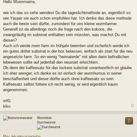
Hallo Wurmmama,
i
t
r
wie ich das so sehe wendest Du die tageslichtmethode an, eigentlich so
a
wie Yasper sie auch schon empfohlen hat. Ich denke das diese methode
g
auch die beste sein dürfte, zumindest für uns kleine wurmfarmer.
Generell ist da allerdings noch die frage nach den kokons, die
zwangsläufig im substrat enthalten sein müssten, was machst Du mit
diesen?
Auch ich werde mein farm im frühjahr beernten und sicherlich werde ich
ein gutes drittel substrat in der box belassen, einfach als start für die neu
angesetzte farm. So ein wenig "heimaterde" mit allen darin befindlichen
lebewesen sollte auf jedenfall den neustart erleichtern.
Ob denn der kaffeesatz für das lockere substrat verantwortlich ist glaube
ich eher weniger, ich denke es ist einfach der wurmhumus in seiner
beschaffenheit und dieser dürfte auch ohne kaffeesatz so sein.
Kaffeesatz selbst füttere ich recht wenig, er wird eigentlich kaum
angenommen.
mfG
kiko
c
Wurmbär
Durchwurmt
Re: Humusernte