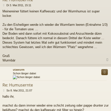
B
Di 3. Mai 2011, 15:11
e
Meinereiner füttert keinen Kaffeesatz und der Wurmhumus ist super
i
locker.
t
r
a
Zu den Eisheiligen werde ich wieder die Wurmfarm leeren (Entnahme 1/3)
g
- für die Tomaten usw. ...
Der Boden wird dann sofort mit Kokossubstrat und Anzuchterde dünn
bedeckt. Danach füttere ich normal in diesem Drittel der Kiste weiter ...
Dieses System hat letztes Mal sehr gut funktioniert und mindert mein
schlechtes Gewissen, weil ich den Würmern "Platz" wegnehme ...
Gruß
Wurmbär
c
utawurm
Schon länger dabei
Re: Humusernte
B
So 8. Mai 2011, 21:07
e
hallo ihr,
i
t
r
machst du dann immer wieder eine schicht zeitung oder pappe drunter zur
a
belüftung? machst du den kaffeesatz mit filter so hinein?