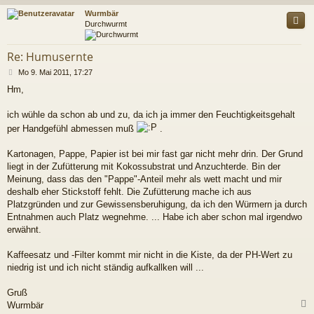
c
Wurmbär
Durchwurmt
Re: Humusernte
B
Mo 9. Mai 2011, 17:27
e
Hm,
i
t
r
ich wühle da schon ab und zu, da ich ja immer den Feuchtigkeitsgehalt
a
per Handgefühl abmessen muß
.
g
Kartonagen, Pappe, Papier ist bei mir fast gar nicht mehr drin. Der Grund
liegt in der Zufütterung mit Kokossubstrat und Anzuchterde. Bin der
Meinung, dass das den "Pappe"-Anteil mehr als wett macht und mir
deshalb eher Stickstoff fehlt. Die Zufütterung mache ich aus
Platzgründen und zur Gewissensberuhigung, da ich den Würmern ja durch
Entnahmen auch Platz wegnehme. ... Habe ich aber schon mal irgendwo
erwähnt.
Kaffeesatz und -Filter kommt mir nicht in die Kiste, da der PH-Wert zu
niedrig ist und ich nicht ständig aufkallken will ...
Gruß
Wurmbär