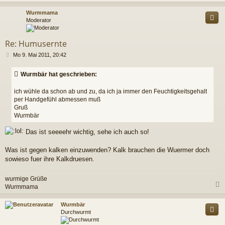
c
Wurmmama
Moderator
Re: Humusernte
B
Mo 9. Mai 2011, 20:42
e
i
Wurmbär hat geschrieben:
t
r
ich wühle da schon ab und zu, da ich ja immer den Feuchtigkeitsgehalt
a
per Handgefühl abmessen muß
g
Gruß
Wurmbär
Das ist seeeehr wichtig, sehe ich auch so!
Was ist gegen kalken einzuwenden? Kalk brauchen die Wuermer doch
sowieso fuer ihre Kalkdruesen.
wurmige Grüße
Wurmmama
c
Wurmbär
Durchwurmt