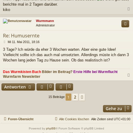
a
berichte mal in 2 Tagen darüber.
g
kiko
c
Wurmmann
Administrator
Re: Humusernte
B
Mi 11. Mai 2011, 18:16
e
3 Tage? Ich würde da eher 3 Wochen warten. Aber eine gute Idee!
i
Vielleicht sollte ich das auch mal umsetzten. Allerdings müste ich dann 3
t
r
Wochen lang jeden Tag zu Hause sein. Ob das realistisch ist?
a
g
Das Wurmkisten Buch
Bilder im Beitrag?
Erste Hilfe bei Wurmflucht
Wurmfarm Newsletter
c
Antworten
2
1
Nächste
15 Beiträge
Gehe zu
Foren-Übersicht
Alle Cookies löschen
Alle Zeiten sind
UTC+01:00
Powered by
phpBB
® Forum Software © phpBB Limited