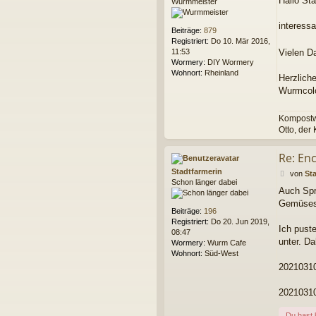
Hallo Sta
Wurmmeister
i
t
r
interessa
Beiträge:
879
a
Registriert:
Do 10. Mär 2016,
g
11:53
Vielen D
Wormery:
DIY Wormery
Wohnort:
Rheinland
Herzlich
Wurmcol
Kompostwü
Otto, der
Re: Enc
Stadtfarmerin
B
von
St
Schon länger dabei
e
Auch Spr
i
Gemüsesc
t
Beiträge:
196
r
Registriert:
Do 20. Jun 2019,
a
Ich pust
08:47
g
unter. Da
Wormery:
Wurm Cafe
Wohnort:
Süd-West
2021031
2021031
Du hast 