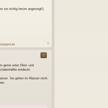
e
n
n sie richtig herum angezeigt!).
N
.blogspot.de
a
c
h
o
b
rm gerne unter Obst- und
e
halenhälfte entdeckt.
n
uarium. Sie gehen im Wasser nicht
pen.