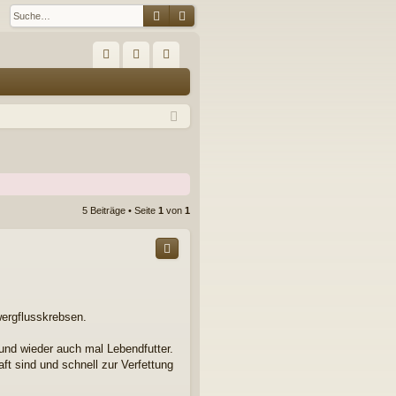
Suche
Erweiterte Suche
S
FA
n
eg
Q
m
ist
el
rie
de
re
n
n
5 Beiträge • Seite
1
von
1
wergflusskrebsen.
 und wieder auch mal Lebendfutter.
aft sind und schnell zur Verfettung