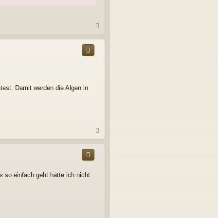
N
a
c
h
o
b
e
n
est. Damit werden die Algen in
N
a
c
h
o
b
 so einfach geht hätte ich nicht
e
n