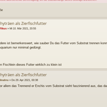
üße
hyträen als Zierfischfutter
ffikus
»
Mi 10. Mär 2021, 20:55
dere ist bemerkenswert, wie sauber Du das Futter vom Substrat trennen konnt
quarium nur minimal gedüngt.
n Fischlein dieses Futter wirklich zu klein ist
hyträen als Zierfischfutter
linahru
»
Do 29. Apr 2021, 00:38
or allem das Trennend er Enchis vom Substrat sieht faszinierend aus, das das