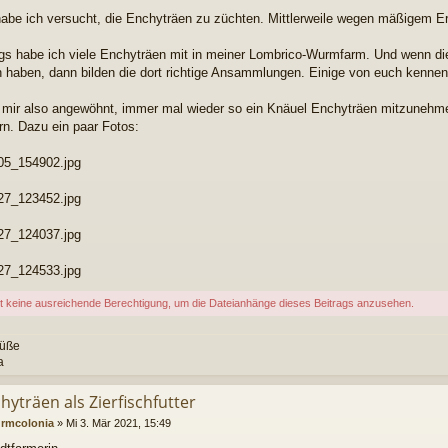
abe ich versucht, die Enchyträen zu züchten. Mittlerweile wegen mäßigem Er
ngs habe ich viele Enchyträen mit in meiner Lombrico-Wurmfarm. Und wenn d
 haben, dann bilden die dort richtige Ansammlungen. Einige von euch kennen
 mir also angewöhnt, immer mal wieder so ein Knäuel Enchyträen mitzunehm
ern. Dazu ein paar Fotos:
05_154902.jpg
27_123452.jpg
27_124037.jpg
27_124533.jpg
t keine ausreichende Berechtigung, um die Dateianhänge dieses Beitrags anzusehen.
rüße
a
hyträen als Zierfischfutter
rmcolonia
»
Mi 3. Mär 2021, 15:49