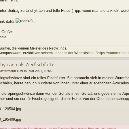
dtfarmerin,
nter Beitrag zu Enchyträen und tolle Fotos (Tipp: wenn man sie anklickt werde
ank dafür
.
e Grüße
onia
rmer, die kleinen Meister des Recyclings.
 Kompostwurm, erzählt von seinem Leben in der Wurmkiste auf
https://wurmcolonia
hyträen als Zierfischfutter
adtfarmerin
»
Mi 10. Mär 2021, 19:56
ingschwänze sind ein tolles Fischfutter. Sie sammeln sich in meiner Wurmfa
halen, heute hab ich hunderte von ihnen unter einer ausgehöhlten Avocadosc
e die Springschwänze dann von der Schale in ein Gefäß, und gebe sie ins Aq
her sind sie nur für Fische geeignet, die ihr Futter von der Oberfläche schnap
0_120504.jpg
0_195409.jpg
keine ausreichende Berechtigung, um die Dateianhänge dieses Beitrags anzusehen.