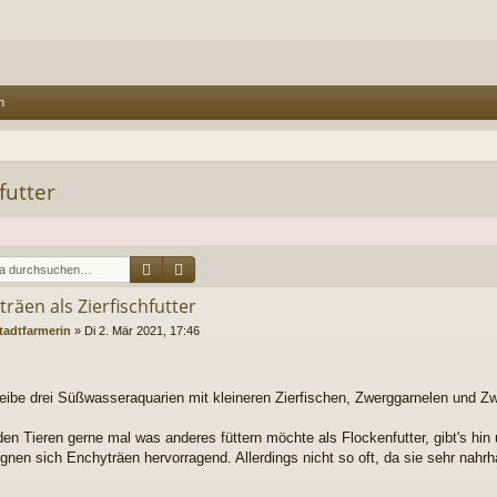
n
futter
Suche
Erweiterte Suche
räen als Zierfischfutter
tadtfarmerin
»
Di 2. Mär 2021, 17:46
reibe drei Süßwasseraquarien mit kleineren Zierfischen, Zwerggarnelen und Z
den Tieren gerne mal was anderes füttern möchte als Flockenfutter, gibt's hin
ignen sich Enchyträen hervorragend. Allerdings nicht so oft, da sie sehr nahrh