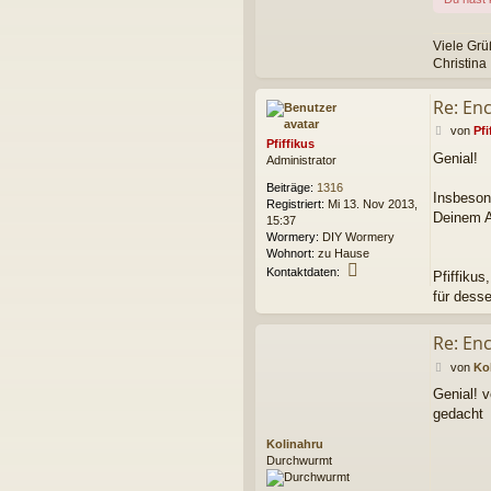
Viele Gr
Christina
Re: Enc
B
von
Pfi
Pfiffikus
e
Genial!
Administrator
i
t
Beiträge:
1316
r
Insbeson
Registriert:
Mi 13. Nov 2013,
a
Deinem A
15:37
g
Wormery:
DIY Wormery
Wohnort:
zu Hause
K
Kontaktdaten:
Pfiffikus,
o
für desse
n
t
a
Re: Enc
k
B
von
Ko
t
e
d
Genial! v
i
a
gedacht
t
t
r
e
Kolinahru
a
n
Durchwurmt
g
v
o