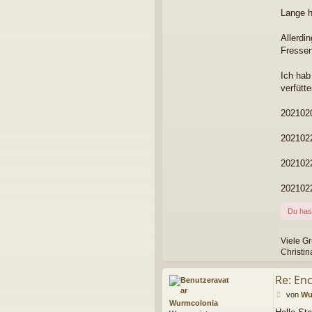
Lange h
Allerdi
Fressen
Ich hab
verfütt
202102
202102
202102
202102
Du has
Viele G
Christin
Re: Enc
B
von
Wu
Wurmcolonia
e