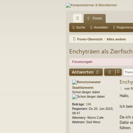
Foren
ch
Suche
Anmelden
Registriere
ne
Foren-Übersicht
Alles andere
llz
Enchyträen als Zierfisch
ug
Forumsregeln
riff
Antworten
Enchyt
Stadtfarmerin
B
von
S
Schon länger dabei
e
Hallo,
i
t
Beiträge:
196
r
Ich bet
Registriert:
Do 20. Jun 2019,
a
08:47
g
Da ich 
Wormery:
Wurm Cafe
Wohnort:
Süd-West
Dafür e
führen.