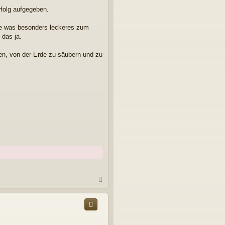
folg aufgegeben.
ie was besonders leckeres zum
 das ja.
en, von der Erde zu säubern und zu
N
a
c
h
o
b