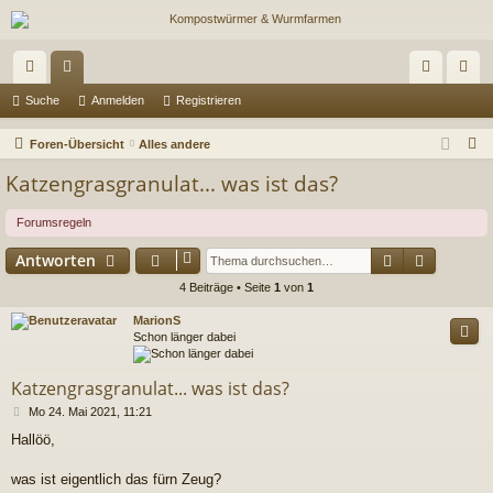
ch
or
n
eg
Suche
Anmelden
Registrieren
ne
en
m
ist
S
Foren-Übersicht
Alles andere
llz
el
rie
u
Katzengrasgranulat... was ist das?
c
ug
de
re
h
Forumsregeln
riff
n
n
e
Suche
Erweiter
Antworten
4 Beiträge • Seite
1
von
1
MarionS
Schon länger dabei
Katzengrasgranulat... was ist das?
B
Mo 24. Mai 2021, 11:21
e
Hallöö,
i
t
r
was ist eigentlich das fürn Zeug?