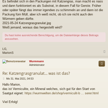
a
Es befindet sich in den Packungen mit Katzengras, man macht es nass
g
und dann funktioniert es als Substrat, in diesem Fall für Gerste. Früher
oder später fängt das immer irgendwo zu schimmeln an und dann ist die
Packung fürn Müll, aber ich weiß nicht, ob ich sie nicht auch den
Würmern geben dürfte.
2021-05-24 Katzengrasgranulat.jpg
Weiß jemand, woraus das hergestellt wird?
Du hast keine ausreichende Berechtigung, um die Dateianhänge dieses Beitrags
anzusehen.
LG,
MarionS
c
Wurmmann
Administrator
Re: Katzengrasgranulat... was ist das?
B
Mo 31. Mai 2021, 04:53
e
Hallo Marion,
i
das ist Vermiculite, ein Mineral welches, sich gut für den Start von
t
r
Saatgut eignet:
https://wurmwelten.de/shop/vermiculit-b ... serer.html
a
g
Viel Erfolg!