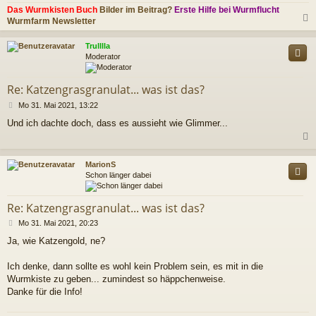
Das Wurmkisten Buch
Bilder im Beitrag?
Erste Hilfe bei Wurmflucht
Wurmfarm Newsletter
c
Trulllla
Moderator
Re: Katzengrasgranulat... was ist das?
B
Mo 31. Mai 2021, 13:22
e
Und ich dachte doch, dass es aussieht wie Glimmer...
i
t
r
a
c
MarionS
g
Schon länger dabei
Re: Katzengrasgranulat... was ist das?
B
Mo 31. Mai 2021, 20:23
e
Ja, wie Katzengold, ne?
i
t
r
Ich denke, dann sollte es wohl kein Problem sein, es mit in die
a
Wurmkiste zu geben... zumindest so häppchenweise.
g
Danke für die Info!