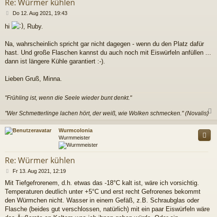
Re: Würmer kühlen
B
Do 12. Aug 2021, 19:43
e
hi
, Ruby.
i
t
r
Na, wahrscheinlich spricht gar nicht dagegen - wenn du den Platz dafür
a
hast. Und große Flaschen kannst du auch noch mit Eiswürfeln anfüllen ...
g
dann ist längere Kühle garantiert :-).
Lieben Gruß, Minna.
"Frühling ist, wenn die Seele wieder bunt denkt."
"Wer Schmetterlinge lachen hört, der weiß, wie Wolken schmecken." (Novalis)
c
Wurmcolonia
Wurmmeister
Re: Würmer kühlen
B
Fr 13. Aug 2021, 12:19
e
Mit Tiefgefrorenem, d.h. etwas das -18°C kalt ist, wäre ich vorsichtig.
i
Temperaturen deutlich unter +5°C und erst recht Gefrorenes bekommt
t
r
den Würmchen nicht. Wasser in einem Gefäß, z.B. Schraubglas oder
a
Flasche (beides gut verschlossen, natürlich) mit ein paar Eiswürfeln wäre
g