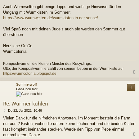
Auch Wurmwelten gibt einige Tipps und wichtige Hinweise für den
Umgang mit Wurmkisten im Sommer:
https://www.wurmwelten.de/wurmkisten-in-der-sonne/
Viel Spaß noch mit deinen Judels auch sie werden den Sommer gut
überstehen.
Herzliche Grüße
Wurmcolonia
Kompostwürmer, die kleinen Meister des Recyclings.
Otto, der Kompostwurm, erzählt von seinem Leben in der Wurmkiste auf
https://wurmcolonia.blogspot.de
c
Sommerwolf
Ganz neu hier
Re: Würmer kühlen
B
Do 22. Jul 2021, 10:46
e
Vielen Dank für die hilfreichen Antworten. Im Moment besteht die Farm
i
nur aus 2 Kisten, wobei die untere keine Löcher hat und die beiden Kisten
t
r
fast komplett ineinander stecken. Werde den Tipp von Pepe einmal
a
ausprobieren. Danke
g