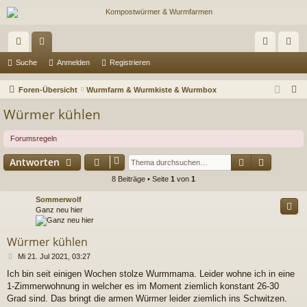
ch
or
n
eg
Suche
Anmelden
Registrieren
ne
en
m
ist
S
Foren-Übersicht
Wurmfarm & Wurmkiste & Wurmbox
llz
el
rie
u
Würmer kühlen
c
ug
de
re
h
Forumsregeln
riff
n
n
e
Suche
Erweiter
Antworten
8 Beiträge • Seite
1
von
1
Sommerwolf
Ganz neu hier
Würmer kühlen
B
Mi 21. Jul 2021, 03:27
e
Ich bin seit einigen Wochen stolze Wurmmama. Leider wohne ich in eine
i
1-Zimmerwohnung in welcher es im Moment ziemlich konstant 26-30
t
r
Grad sind. Das bringt die armen Würmer leider ziemlich ins Schwitzen.