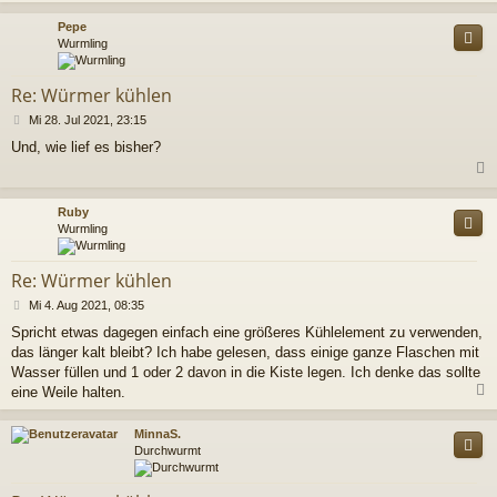
c
Pepe
Wurmling
Re: Würmer kühlen
B
Mi 28. Jul 2021, 23:15
e
Und, wie lief es bisher?
i
t
r
a
c
Ruby
g
Wurmling
Re: Würmer kühlen
B
Mi 4. Aug 2021, 08:35
e
Spricht etwas dagegen einfach eine größeres Kühlelement zu verwenden,
i
das länger kalt bleibt? Ich habe gelesen, dass einige ganze Flaschen mit
t
r
Wasser füllen und 1 oder 2 davon in die Kiste legen. Ich denke das sollte
a
eine Weile halten.
g
c
MinnaS.
Durchwurmt