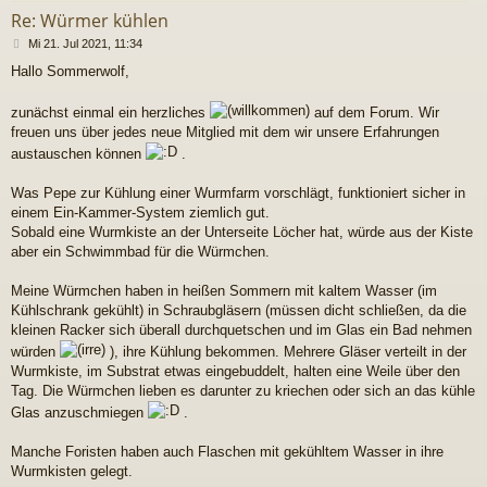
Re: Würmer kühlen
B
Mi 21. Jul 2021, 11:34
e
Hallo Sommerwolf,
i
t
r
zunächst einmal ein herzliches
auf dem Forum. Wir
a
freuen uns über jedes neue Mitglied mit dem wir unsere Erfahrungen
g
austauschen können
.
Was Pepe zur Kühlung einer Wurmfarm vorschlägt, funktioniert sicher in
einem Ein-Kammer-System ziemlich gut.
Sobald eine Wurmkiste an der Unterseite Löcher hat, würde aus der Kiste
aber ein Schwimmbad für die Würmchen.
Meine Würmchen haben in heißen Sommern mit kaltem Wasser (im
Kühlschrank gekühlt) in Schraubgläsern (müssen dicht schließen, da die
kleinen Racker sich überall durchquetschen und im Glas ein Bad nehmen
würden
), ihre Kühlung bekommen. Mehrere Gläser verteilt in der
Wurmkiste, im Substrat etwas eingebuddelt, halten eine Weile über den
Tag. Die Würmchen lieben es darunter zu kriechen oder sich an das kühle
Glas anzuschmiegen
.
Manche Foristen haben auch Flaschen mit gekühltem Wasser in ihre
Wurmkisten gelegt.