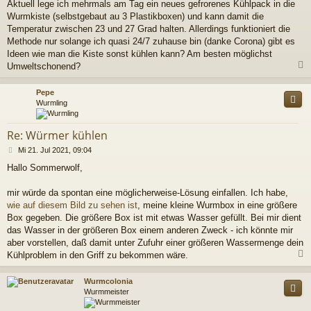
a
Aktuell lege ich mehrmals am Tag ein neues gefrorenes Kühlpack in die
g
Wurmkiste (selbstgebaut au 3 Plastikboxen) und kann damit die
Temperatur zwischen 23 und 27 Grad halten. Allerdings funktioniert die
Methode nur solange ich quasi 24/7 zuhause bin (danke Corona) gibt es
Ideen wie man die Kiste sonst kühlen kann? Am besten möglichst
Umweltschonend?
c
Pepe
Wurmling
Re: Würmer kühlen
B
Mi 21. Jul 2021, 09:04
e
Hallo Sommerwolf,
i
t
r
mir würde da spontan eine möglicherweise-Lösung einfallen. Ich habe,
a
wie auf diesem Bild zu sehen ist
, meine kleine Wurmbox in eine größere
g
Box gegeben. Die größere Box ist mit etwas Wasser gefüllt. Bei mir dient
das Wasser in der größeren Box einem anderen Zweck - ich könnte mir
aber vorstellen, daß damit unter Zufuhr einer größeren Wassermenge dein
Kühlproblem in den Griff zu bekommen wäre.
c
Wurmcolonia
Wurmmeister