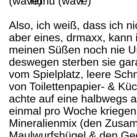
huhu
!
Also, ich weiß, dass ich ni
aber eines, drmaxx, kann i
meinen Süßen noch nie Ur
deswegen sterben sie garan
vom Spielplatz, leere S
von Toilettenpapier- & Kü
achte auf eine halbwegs
einmal pro Woche kriegen s
Mineralienmix (den Zusa
Maulwurfshügel & den Ged