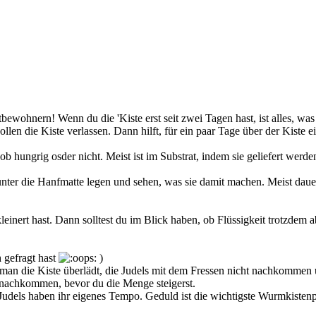
nern! Wenn du die 'Kiste erst seit zwei Tagen hast, ist alles, was du
llen die Kiste verlassen. Dann hilft, für ein paar Tage über der Kiste
b hungrig osder nicht. Meist ist im Substrat, indem sie geliefert werden
unter die Hanfmatte legen und sehen, was sie damit machen. Meist dauert 
leinert hast. Dann solltest du im Blick haben, ob Flüssigkeit trotzdem ab
 gefragt hast
)
ass man die Kiste überlädt, die Judels mit dem Fressen nicht nachkommen
 nachkommen, bevor du die Menge steigerst.
e Judels haben ihr eigenes Tempo. Geduld ist die wichtigste Wurmkiste