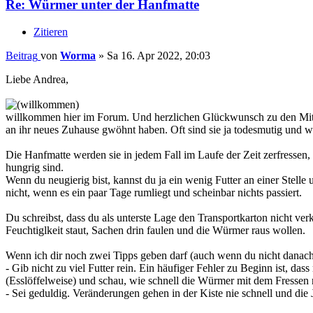
Re: Würmer unter der Hanfmatte
Zitieren
Beitrag
von
Worma
»
Sa 16. Apr 2022, 20:03
Liebe Andrea,
willkommen hier im Forum. Und herzlichen Glückwunsch zu den Mitbewoh
an ihr neues Zuhause gwöhnt haben. Oft sind sie ja todesmutig und wo
Die Hanfmatte werden sie in jedem Fall im Laufe der Zeit zerfressen, o
hungrig sind.
Wenn du neugierig bist, kannst du ja ein wenig Futter an einer Stelle 
nicht, wenn es ein paar Tage rumliegt und scheinbar nichts passiert.
Du schreibst, dass du als unterste Lage den Transportkarton nicht verk
Feuchtiglkeit staut, Sachen drin faulen und die Würmer raus wollen.
Wenn ich dir noch zwei Tipps geben darf (auch wenn du nicht danach
- Gib nicht zu viel Futter rein. Ein häufiger Fehler zu Beginn ist, d
(Esslöffelweise) und schau, wie schnell die Würmer mit dem Fressen
- Sei geduldig. Veränderungen gehen in der Kiste nie schnell und di