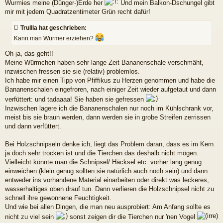
Wurmies meine (Dünger-)Erde her
Und mein Balkon-Dschungel gibt
mir mit jedem Quadratzentimeter Grün recht dafür!
Trullla hat geschrieben:
Kann man Würmer erziehen?
Oh ja, das geht!!
Meine Würmchen haben sehr lange Zeit Bananenschale verschmäht,
inzwischen fressen sie sie (relativ) problemlos.
Ich habe mir einen Tipp von Pfiffikus zu Herzen genommen und habe die
Bananenschalen eingefroren, nach einiger Zeit wieder aufgetaut und dann
verfüttert: und tadaaaa! Sie haben sie gefressen
Inzwischen lagere ich die Bananenschalen nur noch im Kühlschrank vor,
meist bis sie braun werden, dann werden sie in grobe Streifen zerrissen
und dann verfüttert.
Bei Holzschnipseln denke ich, liegt das Problem daran, dass es im Kern
ja doch sehr trocken ist und die Tierchen das deshalb nicht mögen.
Vielleicht könnte man die Schnipsel/ Häcksel etc. vorher lang genug
einweichen (klein genug sollten sie natürlich auch noch sein) und dann
entweder ins vorhandene Material einarbeiten oder direkt was leckeres,
wasserhaltiges oben drauf tun. Dann verlieren die Holzschnipsel nicht zu
schnell ihre gewonnene Feuchtigkeit.
Und wie bei allen Dingen, die man neu ausprobiert: Am Anfang sollte es
nicht zu viel sein
sonst zeigen dir die Tierchen nur 'nen Vogel