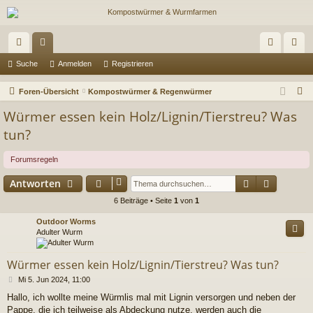
ch
or
n
eg
Suche
Anmelden
Registrieren
ne
en
m
ist
S
Foren-Übersicht
Kompostwürmer & Regenwürmer
llz
el
rie
u
Würmer essen kein Holz/Lignin/Tierstreu? Was
c
ug
de
re
tun?
h
riff
n
n
e
Forumsregeln
Suche
Erweiter
Antworten
6 Beiträge • Seite
1
von
1
Outdoor Worms
Adulter Wurm
Würmer essen kein Holz/Lignin/Tierstreu? Was tun?
B
Mi 5. Jun 2024, 11:00
e
Hallo, ich wollte meine Würmlis mal mit Lignin versorgen und neben der
i
Pappe, die ich teilweise als Abdeckung nutze, werden auch die
t