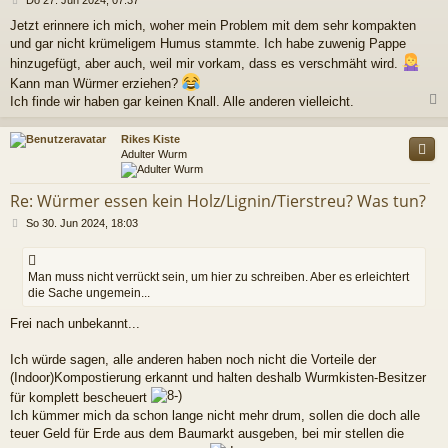
Do 27. Jun 2024, 07:37
e
Jetzt erinnere ich mich, woher mein Problem mit dem sehr kompakten
i
und gar nicht krümeligem Humus stammte. Ich habe zuwenig Pappe
t
r
hinzugefügt, aber auch, weil mir vorkam, dass es verschmäht wird.
a
Kann man Würmer erziehen?
g
Ich finde wir haben gar keinen Knall. Alle anderen vielleicht.
c
Rikes Kiste
Adulter Wurm
Re: Würmer essen kein Holz/Lignin/Tierstreu? Was tun?
B
So 30. Jun 2024, 18:03
e
i
t
Man muss nicht verrückt sein, um hier zu schreiben. Aber es erleichtert
r
die Sache ungemein...
a
g
Frei nach unbekannt...
Ich würde sagen, alle anderen haben noch nicht die Vorteile der
(Indoor)Kompostierung erkannt und halten deshalb Wurmkisten-Besitzer
für komplett bescheuert
Ich kümmer mich da schon lange nicht mehr drum, sollen die doch alle
teuer Geld für Erde aus dem Baumarkt ausgeben, bei mir stellen die