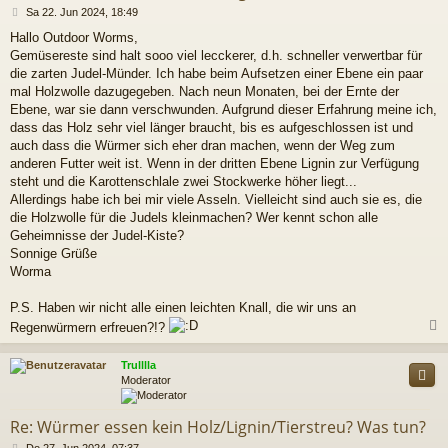
B
Sa 22. Jun 2024, 18:49
e
Hallo Outdoor Worms,
i
Gemüsereste sind halt sooo viel lecckerer, d.h. schneller verwertbar für
t
r
die zarten Judel-Münder. Ich habe beim Aufsetzen einer Ebene ein paar
a
mal Holzwolle dazugegeben. Nach neun Monaten, bei der Ernte der
g
Ebene, war sie dann verschwunden. Aufgrund dieser Erfahrung meine ich,
dass das Holz sehr viel länger braucht, bis es aufgeschlossen ist und
auch dass die Würmer sich eher dran machen, wenn der Weg zum
anderen Futter weit ist. Wenn in der dritten Ebene Lignin zur Verfügung
steht und die Karottenschlale zwei Stockwerke höher liegt...
Allerdings habe ich bei mir viele Asseln. Vielleicht sind auch sie es, die
die Holzwolle für die Judels kleinmachen? Wer kennt schon alle
Geheimnisse der Judel-Kiste?
Sonnige Grüße
Worma
P.S. Haben wir nicht alle einen leichten Knall, die wir uns an
Regenwürmern erfreuen?!?
c
Trulllla
Moderator
Re: Würmer essen kein Holz/Lignin/Tierstreu? Was tun?
B