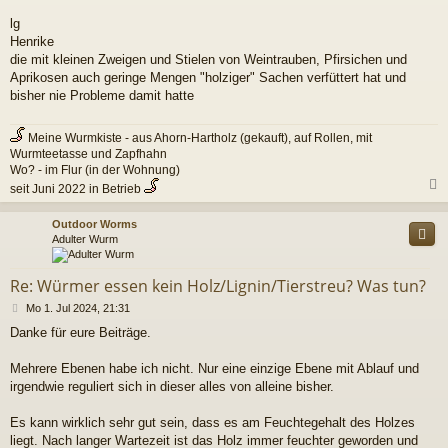
lg
Henrike
die mit kleinen Zweigen und Stielen von Weintrauben, Pfirsichen und
Aprikosen auch geringe Mengen "holziger" Sachen verfüttert hat und
bisher nie Probleme damit hatte
Meine Wurmkiste - aus Ahorn-Hartholz (gekauft), auf Rollen, mit
Wurmteetasse und Zapfhahn
Wo? - im Flur (in der Wohnung)
seit Juni 2022 in Betrieb
c
Outdoor Worms
Adulter Wurm
Re: Würmer essen kein Holz/Lignin/Tierstreu? Was tun?
B
Mo 1. Jul 2024, 21:31
e
Danke für eure Beiträge.
i
t
r
Mehrere Ebenen habe ich nicht. Nur eine einzige Ebene mit Ablauf und
a
irgendwie reguliert sich in dieser alles von alleine bisher.
g
Es kann wirklich sehr gut sein, dass es am Feuchtegehalt des Holzes
liegt. Nach langer Wartezeit ist das Holz immer feuchter geworden und