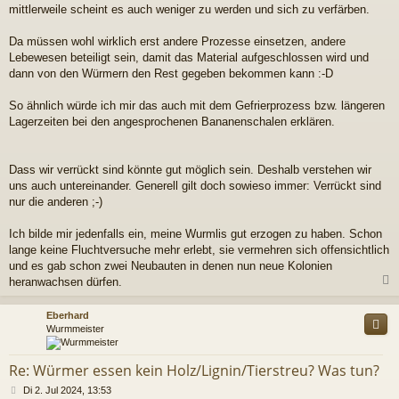
mittlerweile scheint es auch weniger zu werden und sich zu verfärben.
Da müssen wohl wirklich erst andere Prozesse einsetzen, andere
Lebewesen beteiligt sein, damit das Material aufgeschlossen wird und
dann von den Würmern den Rest gegeben bekommen kann :-D
So ähnlich würde ich mir das auch mit dem Gefrierprozess bzw. längeren
Lagerzeiten bei den angesprochenen Bananenschalen erklären.
Dass wir verrückt sind könnte gut möglich sein. Deshalb verstehen wir
uns auch untereinander. Generell gilt doch sowieso immer: Verrückt sind
nur die anderen ;-)
Ich bilde mir jedenfalls ein, meine Wurmlis gut erzogen zu haben. Schon
lange keine Fluchtversuche mehr erlebt, sie vermehren sich offensichtlich
und es gab schon zwei Neubauten in denen nun neue Kolonien
heranwachsen dürfen.
c
Eberhard
Wurmmeister
Re: Würmer essen kein Holz/Lignin/Tierstreu? Was tun?
B
Di 2. Jul 2024, 13:53