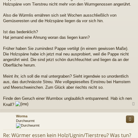
r
Holzspäne vom Tierstreu nicht mehr von den Wurmgenossen angerührt.
a
g
Also die Würmlis ernähren sich seit Wochen ausschließlich von
Gemüseresten und die Holzspäne liegen da vor sich hin.
Ist das bedenklich?
Hat jemand eine Ahnung woran das liegen kann?
Früher haben Sie zumindest Pappe vertilgt (in einem gewissen Maße).
Die Holzspäne habe ich jetzt mal neu ausprobiert, weil die Pappe nicht
angerührt wird. Die sind jetzt schön durchfeuchtet und liegen da an der
Oberfläche herum.
Meint ihr, ich soll die mal untergraben? Sieht irgendwie so unordentlich
aus, das durchnässte Streu. Wie vollgepieseltes Einstreu bei Hamstern
und Meerschweinchen. Zum Glück aber riechts nicht so.
Finde den Geruch einer Wurmbox unglaublich entspannend. Hab ich nen
Knall?
c
Worma
Durchwurmt
Re: Würmer essen kein Holz/Lignin/Tierstreu? Was tun?