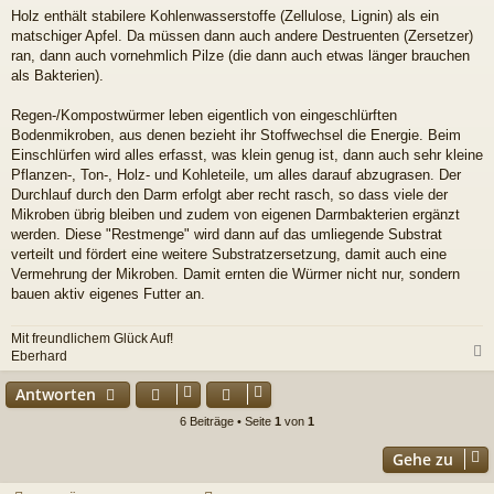
e
Holz enthält stabilere Kohlenwasserstoffe (Zellulose, Lignin) als ein
i
matschiger Apfel. Da müssen dann auch andere Destruenten (Zersetzer)
t
r
ran, dann auch vornehmlich Pilze (die dann auch etwas länger brauchen
a
als Bakterien).
g
Regen-/Kompostwürmer leben eigentlich von eingeschlürften
Bodenmikroben, aus denen bezieht ihr Stoffwechsel die Energie. Beim
Einschlürfen wird alles erfasst, was klein genug ist, dann auch sehr kleine
Pflanzen-, Ton-, Holz- und Kohleteile, um alles darauf abzugrasen. Der
Durchlauf durch den Darm erfolgt aber recht rasch, so dass viele der
Mikroben übrig bleiben und zudem von eigenen Darmbakterien ergänzt
werden. Diese "Restmenge" wird dann auf das umliegende Substrat
verteilt und fördert eine weitere Substratzersetzung, damit auch eine
Vermehrung der Mikroben. Damit ernten die Würmer nicht nur, sondern
bauen aktiv eigenes Futter an.
Mit freundlichem Glück Auf!
Eberhard
c
Antworten
6 Beiträge • Seite
1
von
1
Gehe zu