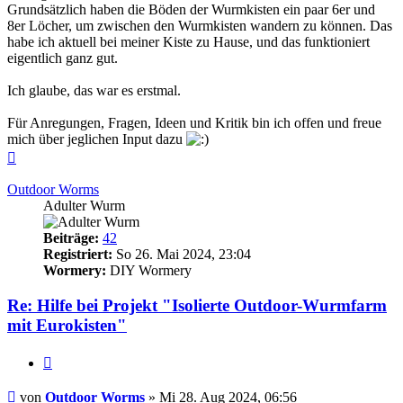
Grundsätzlich haben die Böden der Wurmkisten ein paar 6er und
8er Löcher, um zwischen den Wurmkisten wandern zu können. Das
habe ich aktuell bei meiner Kiste zu Hause, und das funktioniert
eigentlich ganz gut.
Ich glaube, das war es erstmal.
Für Anregungen, Fragen, Ideen und Kritik bin ich offen und freue
mich über jeglichen Input dazu
Nach
oben
Outdoor Worms
Adulter Wurm
Beiträge:
42
Registriert:
So 26. Mai 2024, 23:04
Wormery:
DIY Wormery
Re: Hilfe bei Projekt "Isolierte Outdoor-Wurmfarm
mit Eurokisten"
Zitieren
Beitrag
von
Outdoor Worms
»
Mi 28. Aug 2024, 06:56