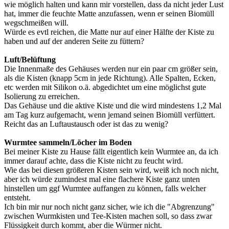
wie möglich halten und kann mir vorstellen, dass da nicht jeder Lust
hat, immer die feuchte Matte anzufassen, wenn er seinen Biomüll
wegschmeißen will.
Würde es evtl reichen, die Matte nur auf einer Hälfte der Kiste zu
haben und auf der anderen Seite zu füttern?
Luft/Belüftung
Die Innenmaße des Gehäuses werden nur ein paar cm größer sein,
als die Kisten (knapp 5cm in jede Richtung). Alle Spalten, Ecken,
etc werden mit Silikon o.ä. abgedichtet um eine möglichst gute
Isolierung zu erreichen.
Das Gehäuse und die aktive Kiste und die wird mindestens 1,2 Mal
am Tag kurz aufgemacht, wenn jemand seinen Biomüll verfüttert.
Reicht das an Luftaustausch oder ist das zu wenig?
Wurmtee sammeln/Löcher im Boden
Bei meiner Kiste zu Hause fällt eigentlich kein Wurmtee an, da ich
immer darauf achte, dass die Kiste nicht zu feucht wird.
Wie das bei diesen größeren Kisten sein wird, weiß ich noch nicht,
aber ich würde zumindest mal eine flachere Kiste ganz unten
hinstellen um ggf Wurmtee auffangen zu können, falls welcher
entsteht.
Ich bin mir nur noch nicht ganz sicher, wie ich die "Abgrenzung"
zwischen Wurmkisten und Tee-Kisten machen soll, so dass zwar
Flüssigkeit durch kommt, aber die Würmer nicht.