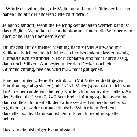
" Würde es evtl reichen, die Matte nur auf einer Hälfte der Kiste zu
haben und auf der anderen Seite zu füttern?"
Je nach Standort, wenn die Feuchtigkeit gehalten werden kann ist
das möglich. Wenn kein Licht drankommt, futtern die Würmer gerne
auch ohne Dach über dem Kopf.
Du machst Dir da meiner Meinung nach zu viel Aufwand mit
Sililkon abdichten etc. Ich hätte da eher Bedenken, dass zu wenig
Luftaustausch stattfindet. Siebdruckplatten sind nicht durchlässig,
dann noch Silikon. Am besten unter den Deckel noch eine
Gummidichtung, nee das wird m.E. nicht gut gehen.
Eine nach unten offene Konstruktion (Mit Volierendraht gegen
Eindringlinge abgesichert) mit 1x1x1 Meter (sprachst du nicht von
1m³ in einem anderen Thema?) würde ich für sinnvoller halten. An
den Seiten alle 15cm 0,3 - 0,5cm breite Lüftungsspalte lassen und
dann sollte sich innerhalb der Erdmasse die Temperatur selbst so
regulieren, dass der normale deutsche Winter kein Problem
darstellen sollte. Dann kannst Du m.E. auch Siebdruckplatten
nehmen.
Das ist mein bisheriger Kenntnisstand.