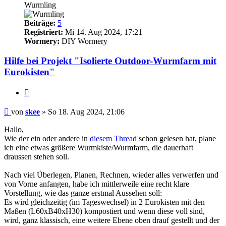
Wurmling
Beiträge:
5
Registriert:
Mi 14. Aug 2024, 17:21
Wormery:
DIY Wormery
Hilfe bei Projekt "Isolierte Outdoor-Wurmfarm mit
Eurokisten"
Zitieren
Beitrag
von
skee
»
So 18. Aug 2024, 21:06
Hallo,
Wie der ein oder andere in
diesem Thread
schon gelesen hat, plane
ich eine etwas größere Wurmkiste/Wurmfarm, die dauerhaft
draussen stehen soll.
Nach viel Überlegen, Planen, Rechnen, wieder alles verwerfen und
von Vorne anfangen, habe ich mittlerweile eine recht klare
Vorstellung, wie das ganze erstmal Aussehen soll:
Es wird gleichzeitig (im Tageswechsel) in 2 Eurokisten mit den
Maßen (L60xB40xH30) kompostiert und wenn diese voll sind,
wird, ganz klassisch, eine weitere Ebene oben drauf gestellt und der