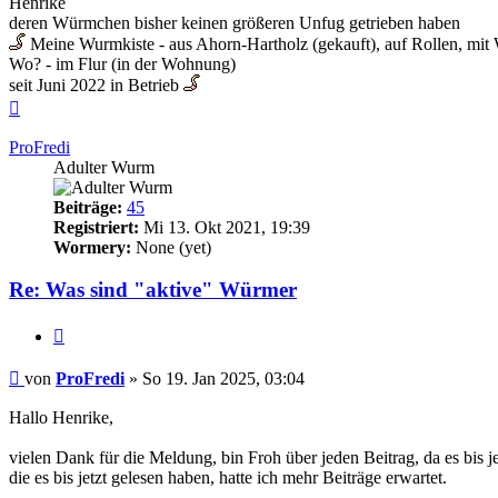
Henrike
deren Würmchen bisher keinen größeren Unfug getrieben haben
Meine Wurmkiste - aus Ahorn-Hartholz (gekauft), auf Rollen, mi
Wo? - im Flur (in der Wohnung)
seit Juni 2022 in Betrieb
Nach
oben
ProFredi
Adulter Wurm
Beiträge:
45
Registriert:
Mi 13. Okt 2021, 19:39
Wormery:
None (yet)
Re: Was sind "aktive" Würmer
Zitieren
Beitrag
von
ProFredi
»
So 19. Jan 2025, 03:04
Hallo Henrike,
vielen Dank für die Meldung, bin Froh über jeden Beitrag, da es bis j
die es bis jetzt gelesen haben, hatte ich mehr Beiträge erwartet.