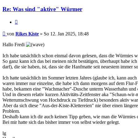
Re: Was sind "aktive" Würmer
Zitieren
Beitrag
von
Rikes Kiste
»
So 12. Jan 2025, 18:48
Hallo Fredi
Ich habe tatsächlich schon einmal davon gelesen, dass die Würmies wet
So ganz kann ich das bei meinen nicht bestätigen, überhaupt habe ich
darf), die sie haben, ist, dass sie die Hanfmatte seit neuestem immer so
Ich hatte tatsächlich im Sommer letzten Jahres (glaube ich, kann auch
waren immer nur einzelne, die habe ich dann morgens auf dem Flur-Fuß
habe, bekamen eine "Wachmacher"-Dusche unterm Wasserhahn und dur
Und in diesem relativ kurzen Aktivitäts-Zeitfenster aka "Schaun-wir
Wetterumschwung von Hochdruck zu Tiefdruck) besonders aktiv war
Aber da sich diese "Aus-der-Kiste-Klettereien" nie über einen läng
Problem.
Deshalb kann ich dir auch keinen Tipp geben, wie man die Würmies 
Bei mir hatte sich das bisher immer von selbst wieder gelegt.
lg