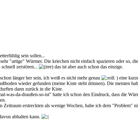
terfühlig sein sollen...
 sehr "artige" Würmer. Die kriechen nicht einfach spazieren oder so, di
 schnell zerstören...
das ist aber auch schon das einzige.
 schon länger her sein, ich weiß es nicht mehr genau
) eine kurz
boden wieder gefunden (meine Kiste steht drinnen). Die meisten haben'
ften dann zurück in die Kiste.
-mal-was-da-draußen-so-ist" hatte ich schon den Eindruck, dass die Wü
en.
eren Zeitraum erstreckten als wenige Wochen, habe ich dem "Problem" 
davon abhalten kann.