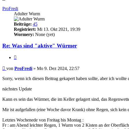
oben
ProFredi
Adulter Wurm
Beiträge:
45
Registriert:
Mi 13. Okt 2021, 19:39
Wormery:
None (yet)
Re: Was sind "aktive" Würmer
Zitieren
Beitrag
von
ProFredi
»
Mo 9. Dez 2024, 22:57
Sorry, wenn ich diesen Beitrag gekapert haben sollte, aber ich wollt
nächstes Update
Kann es sein das Würmer, die im Keller gelagert sind, das Regenwet
Mir ist aufgefallen (eine Woche davor Krank) ohne Regen, sich kein 
Letztes Wochenede von Freitag bis Montag :
Fr : am Abend leichter Regen, 1 Wurm von 2 Kisten an der Oberfläc