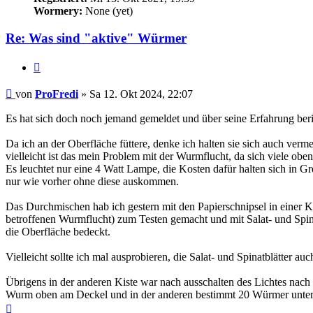
Wormery:
None (yet)
Re: Was sind "aktive" Würmer
Zitieren
Beitrag
von
ProFredi
»
Sa 12. Okt 2024, 22:07
Es hat sich doch noch jemand gemeldet und über seine Erfahrung beri
Da ich an der Oberfläche füttere, denke ich halten sie sich auch verme
vielleicht ist das mein Problem mit der Wurmflucht, da sich viele oben
Es leuchtet nur eine 4 Watt Lampe, die Kosten dafür halten sich in Gre
nur wie vorher ohne diese auskommen.
Das Durchmischen hab ich gestern mit den Papierschnipsel in einer K
betroffenen Wurmflucht) zum Testen gemacht und mit Salat- und Spin
die Oberfläche bedeckt.
Vielleicht sollte ich mal ausprobieren, die Salat- und Spinatblätter a
Übrigens in der anderen Kiste war nach ausschalten des Lichtes nach e
Wurm oben am Deckel und in der anderen bestimmt 20 Würmer unte
Nach