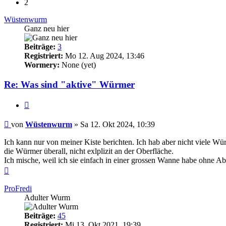
2
Wüstenwurm
Ganz neu hier
Beiträge:
3
Registriert:
Mo 12. Aug 2024, 13:46
Wormery:
None (yet)
Re: Was sind "aktive" Würmer
Zitieren
Beitrag
von
Wüstenwurm
»
Sa 12. Okt 2024, 10:39
Ich kann nur von meiner Kiste berichten. Ich hab aber nicht viele Wür
die Würmer überall, nicht exlplizit an der Oberfläche.
Ich mische, weil ich sie einfach in einer grossen Wanne habe ohne Ab
Nach
oben
ProFredi
Adulter Wurm
Beiträge:
45
Registriert:
Mi 13. Okt 2021, 19:39