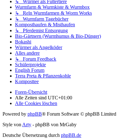
↳ Würmer als Futtertiere
Wurmfarm & Wurmkiste & Wurmbox
↳ Reln Wurmfarmen & Worm Works
↳ Wurmfarm Tagebücher
Komposthaufen & Misthaufen
↳ Pferdemist Entsorgung
Bio-Gärtnern (Wurmhumus & Bio-Dünger)
Bokashi
Würmer als Angelköder
Alles andere
↳ Forum Feedback
Schülerprojekte
English Forum
Terra Preta & Pflanzenkohle
Komposttee
Foren-Übersicht
Alle Zeiten sind
UTC+01:00
Alle Cookies löschen
Powered by
phpBB
® Forum Software © phpBB Limited
Style von
Arty
- phpBB von MrGaby
Deutsche Übersetzung durch
phpBB.de