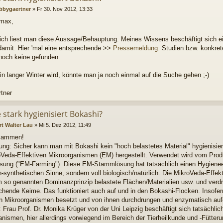
bbygaertner
»
Fr 30. Nov 2012, 13:33
omax,
lich liest man diese Aussage/Behauptung. Meines Wissens beschäftigt sich ei
 damit. Hier 'mal eine entsprechende >>
Pressemeldung
. Studien bzw. konkret
 noch keine gefunden.
in langer Winter wird, könnte man ja noch einmal auf die Suche gehen ;-)
tner
 stark hygienisiert Bokashi?
rt Walter Lau
»
Mi 5. Dez 2012, 11:49
usammen!
ung: Sicher kann man mit Bokashi kein "hoch belastetes Material" hygienisie
oVeda-Effektiven Mikroorganismen (EM) hergestellt. Verwendet wird vom Pro
ung ("EM-Farming"). Diese EM-Stammlösung hat tatsächlich einen Hygieneeff
-synthetischen Sinne, sondern voll biologisch/natürlich. Die MikroVeda-Effe
 so genannten Dominanzprinzip belastete Flächen/Materialien usw. und verd
hende Keime. Das funktioniert auch auf und in den Bokashi-Flocken. Insofern
n Mikroorganismen besetzt und von ihnen durchdrungen und enzymatisch au
 Frau Prof. Dr. Monika Krüger von der Uni Leipzig beschäftigt sich tatsächlich
nismen, hier allerdings vorwiegend im Bereich der Tierheilkunde und -Fütteru