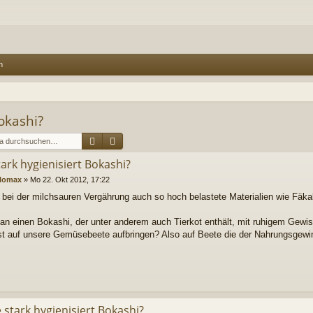
n
okashi?
Suche
Erweiterte Suche
ark hygienisiert Bokashi?
lomax
»
Mo 22. Okt 2012, 17:22
bei der milchsauren Vergährung auch so hoch belastete Materialien wie Fäka
n einen Bokashi, der unter anderem auch Tierkot enthält, mit ruhigem Gewis
 auf unsere Gemüsebeete aufbringen? Also auf Beete die der Nahrungsgewi
 stark hygienisiert Bokashi?