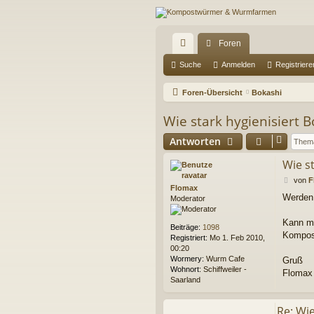
Foren
ch
Suche
Anmelden
Registriere
ne
Foren-Übersicht
Bokashi
llz
Wie stark hygienisiert B
ug
Antworten
riff
Wie st
B
von
F
Flomax
e
Werden 
Moderator
i
t
r
Kann ma
Beiträge:
1098
a
Kompost
Registriert:
Mo 1. Feb 2010,
g
00:20
Wormery:
Wurm Cafe
Gruß
Wohnort:
Schiffweiler -
Flomax
Saarland
Re: Wie