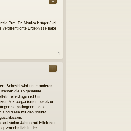
o
b
e
n
nzig Prof. Dr. Monika Krüger (Uni
e veröffentlichte Ergebnisse habe
N
a
c
h
o
b
e
ren. Bokashi wird unter anderem
n
duzenten die so genannte
ekt, allerdings nicht im
ktiven Mikroorganismen besetzen
rängen so pathogene, also
 sind diese mit den positiv
fgeschlossen.
 seit vielen Jahren mit Effektiven
ng, vornehmlich in der