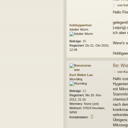
B
von
ho
e
Hallo Fl
i
t
r
gelegent
hobbygaertner
a
Leipzig)
Adulter Wurm
g
ich aber
Beiträge:
35
Wenn's e
Registriert:
Do 21. Okt 2010,
12:49
Hobbgaer
Re: Wie
B
von
Ku
Kurt Walter Lau
e
Hallo z
Wurmling
i
Hygenier
t
r
mit Mikr
Beiträge:
12
a
Stammlös
Registriert:
Mo 26. Nov
g
chemisch
2012, 21:16
Wormery:
None (yet)
nach dem
Wohnort:
47624 Kevelaer,
krankmac
NRW
wirkende
K
Kontaktdaten:
Übrigens:
o
Mikroorga
n