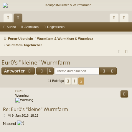
ch
or
n
eg
Suche
Anmelden
Registrieren
ne
en
m
ist
Foren-Übersicht
Wurmfarm & Wurmkiste & Wurmbox
llz
el
rie
Wurmfarm Tagebücher
S
ug
de
re
u
Eur0's "kleine" Wurmfarm
riff
n
n
c
Suche
Erweiter
Antworten
h
e
1
Vorherige
2
11 Beiträge
Eur0
Wurmling
Re: Eur0's "kleine" Wurmfarm
B
Mi 9. Jan 2013, 18:22
e
Nabend
i
t