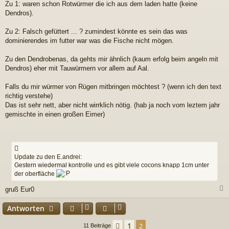
r
Zu 1: waren schon Rotwürmer die ich aus dem laden hatte (keine
a
Dendros).
g
Zu 2: Falsch gefüttert ... ? zumindest könnte es sein das was
dominierendes im futter war was die Fische nicht mögen.
Zu den Dendrobenas, da gehts mir ähnlich (kaum erfolg beim angeln mit
Dendros) eher mit Tauwürmern vor allem auf Aal.
Falls du mir würmer von Rügen mitbringen möchtest ? (wenn ich den text
richtig verstehe)
Das ist sehr nett, aber nicht wirrklich nötig. (hab ja noch vom leztem jahr
gemischte in einen großen Eimer)
Update zu den E.andrei:
Gestern wiedermal kontrolle und es gibt viele cocons knapp 1cm unter
der oberfläche
gruß Eur0
c
Antworten
1
Vorherige
2
11 Beiträge