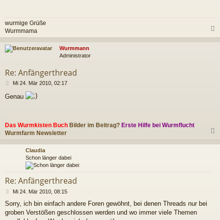
t
r
a
wurmige Grüße
g
Wurmmama
c
Wurmmann
Administrator
Re: Anfängerthread
B
Mi 24. Mär 2010, 02:17
e
Genau
i
t
r
a
Das Wurmkisten Buch
Bilder im Beitrag?
Erste Hilfe bei Wurmflucht
g
Wurmfarm Newsletter
c
Claudia
Schon länger dabei
Re: Anfängerthread
B
Mi 24. Mär 2010, 08:15
e
Sorry, ich bin einfach andere Foren gewöhnt, bei denen Threads nur bei
i
groben Verstößen geschlossen werden und wo immer viele Themen
t