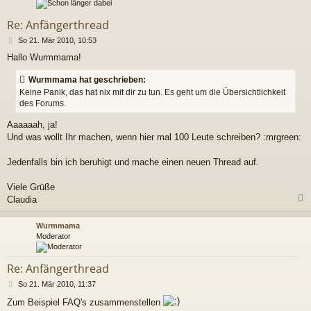
Re: Anfängerthread
B
So 21. Mär 2010, 10:53
e
Hallo Wurmmama!
i
t
Wurmmama hat geschrieben:
r
a
Keine Panik, das hat nix mit dir zu tun. Es geht um die Übersichtlichkeit
g
des Forums.
Aaaaaah, ja!
Und was wollt Ihr machen, wenn hier mal 100 Leute schreiben? :mrgreen:
Jedenfalls bin ich beruhigt und mache einen neuen Thread auf.
Viele Grüße
Claudia
c
Wurmmama
Moderator
Re: Anfängerthread
B
So 21. Mär 2010, 11:37
e
Zum Beispiel FAQ's zusammenstellen
i