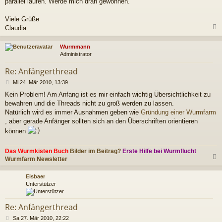
r
parallel laufen. Werde mich dran gewöhnen.
a
g
Viele Grüße
Claudia
c
Wurmmann
Administrator
Re: Anfängerthread
B
Mi 24. Mär 2010, 13:39
e
Kein Problem! Am Anfang ist es mir einfach wichtig Übersichtlichkeit zu
i
bewahren und die Threads nicht zu groß werden zu lassen.
t
r
Natürlich wird es immer Ausnahmen geben wie
Gründung einer Wurmfarm
a
, aber gerade Anfänger sollten sich an den Überschriften orientieren
g
können
Das Wurmkisten Buch
Bilder im Beitrag?
Erste Hilfe bei Wurmflucht
Wurmfarm Newsletter
c
Eisbaer
Unterstützer
Re: Anfängerthread
B
Sa 27. Mär 2010, 22:22