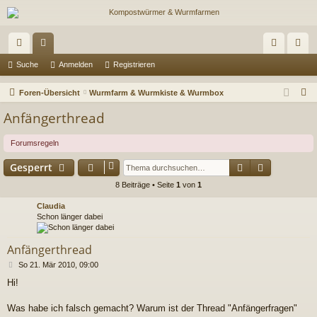
ch
or
n
eg
Suche
Anmelden
Registrieren
ne
en
m
ist
S
Foren-Übersicht
Wurmfarm & Wurmkiste & Wurmbox
llz
el
rie
u
Anfängerthread
c
ug
de
re
h
Forumsregeln
riff
n
n
e
Suche
Erweitert
Gesperrt
8 Beiträge • Seite
1
von
1
Claudia
Schon länger dabei
Anfängerthread
B
So 21. Mär 2010, 09:00
e
Hi!
i
t
r
Was habe ich falsch gemacht? Warum ist der Thread "Anfängerfragen"