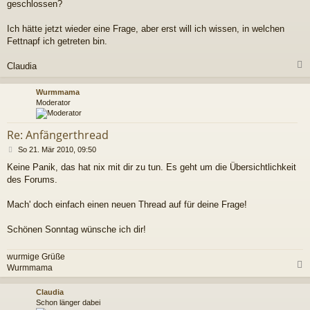
a
geschlossen?
g
Ich hätte jetzt wieder eine Frage, aber erst will ich wissen, in welchen
Fettnapf ich getreten bin.
Claudia
c
Wurmmama
Moderator
Re: Anfängerthread
B
So 21. Mär 2010, 09:50
e
Keine Panik, das hat nix mit dir zu tun. Es geht um die Übersichtlichkeit
i
des Forums.
t
r
a
Mach' doch einfach einen neuen Thread auf für deine Frage!
g
Schönen Sonntag wünsche ich dir!
wurmige Grüße
Wurmmama
c
Claudia
Schon länger dabei