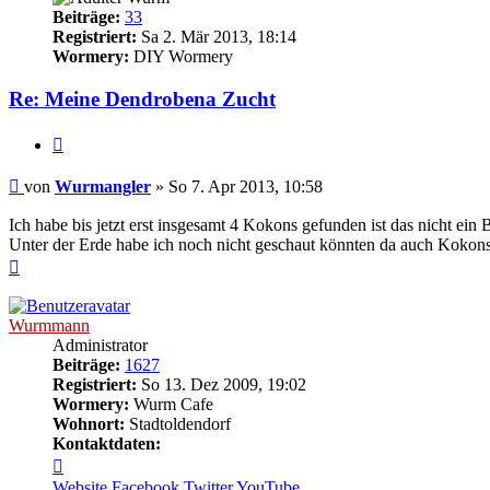
Beiträge:
33
Registriert:
Sa 2. Mär 2013, 18:14
Wormery:
DIY Wormery
Re: Meine Dendrobena Zucht
Zitieren
Beitrag
von
Wurmangler
»
So 7. Apr 2013, 10:58
Ich habe bis jetzt erst insgesamt 4 Kokons gefunden ist das nicht ein
Unter der Erde habe ich noch nicht geschaut könnten da auch Kokons
Nach
oben
Wurmmann
Administrator
Beiträge:
1627
Registriert:
So 13. Dez 2009, 19:02
Wormery:
Wurm Cafe
Wohnort:
Stadtoldendorf
Kontaktdaten:
Kontaktdaten
von
Website
Facebook
Twitter
YouTube