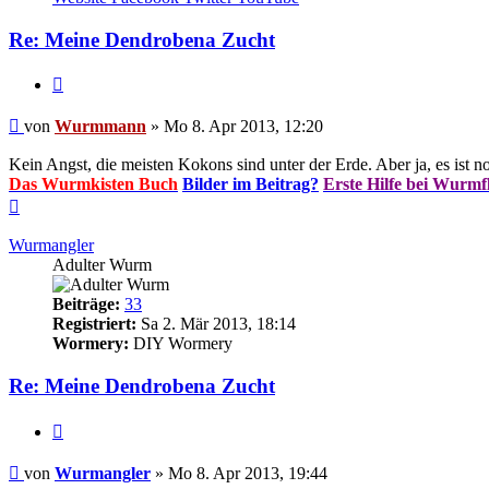
Wurmmann
Re: Meine Dendrobena Zucht
Zitieren
Beitrag
von
Wurmmann
»
Mo 8. Apr 2013, 12:20
Kein Angst, die meisten Kokons sind unter der Erde. Aber ja, es ist
Das Wurmkisten Buch
Bilder im Beitrag?
Erste Hilfe bei Wurmf
Nach
oben
Wurmangler
Adulter Wurm
Beiträge:
33
Registriert:
Sa 2. Mär 2013, 18:14
Wormery:
DIY Wormery
Re: Meine Dendrobena Zucht
Zitieren
Beitrag
von
Wurmangler
»
Mo 8. Apr 2013, 19:44