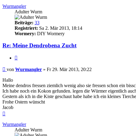
Wurmangler
Adulter Wurm
Beiträge:
33
Registriert:
Sa 2. Mär 2013, 18:14
Wormery:
DIY Wormery
Re: Meine Dendrobena Zucht
Zitieren
Beitrag
von
Wurmangler
»
Fr 29. Mär 2013, 20:22
Hallo
Meine dendros fressen ziemlich wenig also sie fressen schon ein biss
Ich habe noch ein Kokon gefunden. legen die Würmer eigentlich auc
Gestern als ich in die Kiste geschaut habe habe ich ein kleines Tierch
Frohe Ostern wünscht
Jacob
Nach
oben
Wurmangler
Adulter Wurm