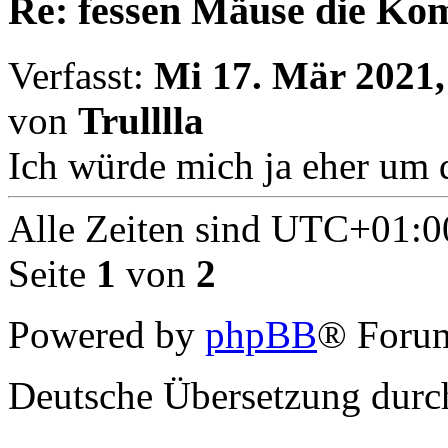
Re: fessen Mäuse die K
Verfasst:
Mi 17. Mär 2021,
von
Trulllla
Ich würde mich ja eher um
Alle Zeiten sind
UTC+01:0
Seite
1
von
2
Powered by
phpBB
® Forum
Deutsche Übersetzung dur