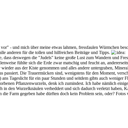
dich vor" - und mich über meine etwas lahmen, fressfaulen Würmchen bes
e anderen für die tollen und hilfreichen Beiträge und Tipps.
nke, dass deswegen die "Judels" keine große Lust zum Wandern und Fres
lenweise fühlte sich die Erde zwar matschig und feucht an, andererseits
 wieder aus der Kiste genommen und alles andere untergraben, Mineral
as passiert. Die Trauermücken sind, wenigstens für den Moment, versc
el) ans Tageslicht für ein paar Stunden und seitdem gibts auch wenige
storbenen Pflanzenwurzeln, denk ich zumindest. Ich habe nämlich ei
h in den Wurzelknäulen verheddert und sich dadurch verletzt haben, K
 in die Farm gegeben habe dürften doch kein Problem sein, oder? Foto