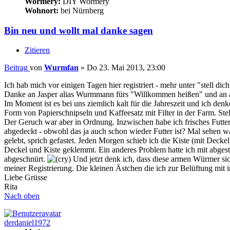
Wormery:
DIY Wormery
Wohnort:
bei Nürnberg
Bin neu und wollt mal danke sagen
Zitieren
Beitrag
von
Wurmfan
»
Do 23. Mai 2013, 23:00
Ich hab mich vor einigen Tagen hier registriert - mehr unter "stell 
Danke an Jasper alias Wurmmann fürs "Willkommen heißen" und an all
Im Moment ist es bei uns ziemlich kalt für die Jahreszeit und ich de
Form von Papierschnipseln und Kaffeesatz mit Filter in der Farm. Stel
Der Geruch war aber in Ordnung. Inzwischen habe ich frisches Futter
abgedeckt - obwohl das ja auch schon wieder Futter ist? Mal sehen w
gelebt, sprich gefastet. Jeden Morgen schieb ich die Kiste (mit Deck
Deckel und Kiste geklemmt. Ein anderes Problem hatte ich mit abge
abgeschnürt.
Und jetzt denk ich, dass diese armen Würmer sic
meiner Registrierung. Die kleinen Ästchen die ich zur Belüftung mit
Liebe Grüsse
Rita
Nach oben
derdaniel1972