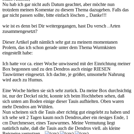
Nu hab ich gar nicht aufs Datum geachtet, aber möchte nun
trotzdem meinen Komentar zu diesem Thema dazugeben. Falls das
gar nicht passen sollte, bitte einfach löschen ,, Danke!!!
wie ist es denn bei Dir weitergegangen, hast Du versch . Arten
zusammengesetzt?
Dieser Artikel paßt nämlich sehr gut zu meinem momentanen
Prolem, das ich schon gerade unter dem Thema Wurmkisten
eingestellt habe:
Ich hatte vor ca. einer Woche unwissend mit der Einrichtung meiner
Box begonnen und zu den Dendros auch einige RIESEN
Tauwürmer eingesetzt. Ich dachte, je größer, umsomehr Nahrung
wird auch zu Humus.
Eine Woche hielten sie sich sehr zurück. Da meine Box durchsichtig
ist, nur der Deckel nicht, konnte ich beim Hochheben sehen, daß
sich unten am Boden einige dieser Tauis aufhielten. Oben waren
mehr Dendros am Wühlen.
Nun scheinen sich die Tauis aber richtig gut eingelebt zu haben und
ich sehe seit 2 Tagen kaum noch Dendros,aber ein riesiges Ende, 1
cm Durchmesser, eines Tauwurmes. Meine Vermutung liegt
natürlich nahe, daß die Tauis auch die Dendros viell. als kleine
Beispeise verputzen...