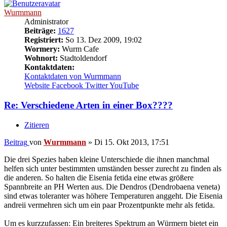
Wurmmann
Administrator
Beiträge:
1627
Registriert:
So 13. Dez 2009, 19:02
Wormery:
Wurm Cafe
Wohnort:
Stadtoldendorf
Kontaktdaten:
Kontaktdaten von Wurmmann
Website
Facebook
Twitter
YouTube
Re: Verschiedene Arten in einer Box????
Zitieren
Beitrag
von
Wurmmann
»
Di 15. Okt 2013, 17:51
Die drei Spezies haben kleine Unterschiede die ihnen manchmal
helfen sich unter bestimmten umständen besser zurecht zu finden als
die anderen. So halten die Eisenia fetida eine etwas größere
Spannbreite an PH Werten aus. Die Dendros (Dendrobaena veneta)
sind etwas toleranter was höhere Temperaturen anggeht. Die Eisenia
andreii vermehren sich um ein paar Prozentpunkte mehr als fetida.
Um es kurzzufassen: Ein breiteres Spektrum an Würmern bietet ein