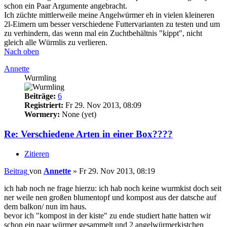
schon ein Paar Argumente angebracht.
Ich züchte mittlerweile meine Angelwürmer eh in vielen kleineren
2l-Eimern um besser verschiedene Futtervarianten zu testen und um
zu verhindern, das wenn mal ein Zuchtbehältnis "kippt", nicht
gleich alle Würmlis zu verlieren.
Nach oben
Annette
Wurmling
Beiträge:
6
Registriert:
Fr 29. Nov 2013, 08:09
Wormery:
None (yet)
Re: Verschiedene Arten in einer Box????
Zitieren
Beitrag
von
Annette
»
Fr 29. Nov 2013, 08:19
ich hab noch ne frage hierzu: ich hab noch keine wurmkist doch seit
ner weile nen großen blumentopf und kompost aus der datsche auf
dem balkon/ nun im haus.
bevor ich "kompost in der kiste" zu ende studiert hatte hatten wir
schon ein paar würmer gesammelt und 2 angelwürmerkistchen