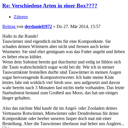
Re: Verschiedene Arten in einer Box????
Zitieren
Beitrag
von
derdaniel1972
»
Do 27. Mär 2014, 15:57
Hallo in die Runde!
Tauwürmer sind eigentlich nichts für eine Kompostkiste. Sie
schaden deinen Würmern aber nicht und fressen auch keine
Wurmeier. Sie sind eher genügsam was das Futter angeht und lieben
es lieber etwas kühler.
Wenn dein Substrat bereits gut durchsetzt und erdig ist fühlen sich
die Tauis wahrscheinlich sogar wohl bei dir. Wie ich in meiner
Tauwurmkiste feststellen durfte sind Tauwürmer in meinen Augen
sogar hervorragende Kompostverwerter. Ich hatte meine Kiste
letztes Jahr mit wirklich viel Stroh usw. neu aufgesetzt und davon
wahr bereits nach 3 Monaten fast nichts mehr vorhanden. Das letzte
Startsubstrat bestand zum Großteil aus Moos, das hat um einiges
länger gehalten.
Also das nächste Mal kaufe dir im Angel- oder Zooladen deines
Vertrauens Rotwürmer, Mistwürmer oder Dendrobenas für deine
Kompostkiste oder beehre unseren Jasper doch mal mit einer
Bestellung. Aber die Tauwürmer überlasse mal lieber uns Anglern...