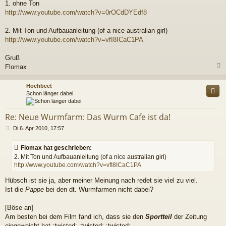
r
1. ohne Ton
a
http://www.youtube.com/watch?v=0rOCdDYEdf8
g
2. Mit Ton und Aufbauanleitung (of a nice australian girl)
http://www.youtube.com/watch?v=vfI8ICaC1PA
Gruß
Flomax
c
Hochbeet
Schon länger dabei
Re: Neue Wurmfarm: Das Wurm Cafe ist da!
B
Di 6. Apr 2010, 17:57
e
i
Flomax hat geschrieben:
t
2. Mit Ton und Aufbauanleitung (of a nice australian girl)
r
http://www.youtube.com/watch?v=vfI8ICaC1PA
a
g
Hübsch ist sie ja, aber meiner Meinung nach redet sie viel zu viel.
Ist die
Pappe
bei den dt. Wurmfarmen nicht dabei?
[Böse an]
Am besten bei dem Film fand ich, dass sie den
Sportteil
der Zeitung
eingeweicht hat :twisted: :twisted: :twisted: