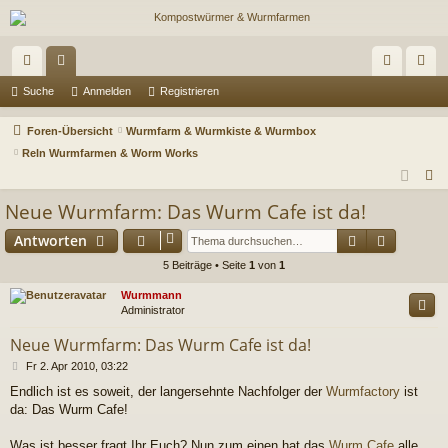
ch
or
n
eg
Suche
Anmelden
Registrieren
ne
en
m
ist
Foren-Übersicht
Wurmfarm & Wurmkiste & Wurmbox
llz
el
rie
Reln Wurmfarmen & Worm Works
S
ug
de
re
u
Neue Wurmfarm: Das Wurm Cafe ist da!
riff
n
n
c
Suche
Erweiter
Antworten
h
e
5 Beiträge • Seite
1
von
1
Wurmmann
Administrator
Neue Wurmfarm: Das Wurm Cafe ist da!
B
Fr 2. Apr 2010, 03:22
e
Endlich ist es soweit, der langersehnte Nachfolger der
Wurmfactory
ist
i
da: Das Wurm Cafe!
t
r
a
Was ist besser fragt Ihr Euch? Nun zum einen hat das
Wurm Cafe
alle