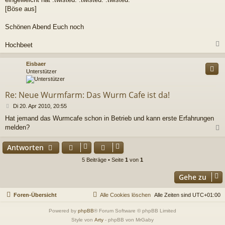
[Böse aus]
Schönen Abend Euch noch
Hochbeet
c
Eisbaer
Unterstützer
Re: Neue Wurmfarm: Das Wurm Cafe ist da!
B
Di 20. Apr 2010, 20:55
e
Hat jemand das Wurmcafe schon in Betrieb und kann erste Erfahrungen
i
melden?
t
r
a
c
Antworten
g
5 Beiträge • Seite
1
von
1
Gehe zu
Foren-Übersicht
Alle Cookies löschen
Alle Zeiten sind
UTC+01:00
Powered by
phpBB
® Forum Software © phpBB Limited
Style von
Arty
- phpBB von MrGaby