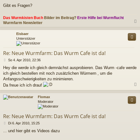
Gibt es Fragen?
Das Wurmkisten Buch
Bilder im Beitrag?
Erste Hilfe bei Wurmflucht
Wurmfarm Newsletter
c
Eisbaer
Unterstützer
Re: Neue Wurmfarm: Das Wurm Cafe ist da!
B
So 4. Apr 2010, 22:36
e
Hey die werde ich gleich demnächst ausprobieren. Das Wurm -cafe werde
i
ich gleich bestellen mit noch zusätzlichen Würmern , um die
t
r
Anfangsschwierigkeiten zu minimieren.
a
Da freue ich ich drauf
g
c
Flomax
Moderator
Re: Neue Wurmfarm: Das Wurm Cafe ist da!
B
Di 6. Apr 2010, 15:25
e
... und hier gibt es Videos dazu
i
t