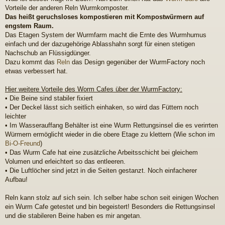
g
Vorteile der anderen Reln Wurmkomposter.
Das heißt geruchsloses kompostieren mit Kompostwürmern auf
engstem Raum.
Das Etagen System der Wurmfarm macht die Ernte des Wurmhumus
einfach und der dazugehörige Ablasshahn sorgt für einen stetigen
Nachschub an Flüssigdünger.
Dazu kommt das
Reln
das Design gegenüber der WurmFactory noch
etwas verbessert hat.
Hier weitere Vorteile des Worm Cafes über der WurmFactory:
• Die Beine sind stabiler fixiert
• Der Deckel lässt sich seitlich einhaken, so wird das Füttern noch
leichter
• Im Wasserauffang Behälter ist eine Wurm Rettungsinsel die es verirrten
Würmern ermöglicht wieder in die obere Etage zu klettern (Wie schon im
Bi-O-Freund
)
• Das Wurm Cafe hat eine zusätzliche Arbeitsschicht bei gleichem
Volumen und erleichtert so das entleeren.
• Die Luftlöcher sind jetzt in die Seiten gestanzt. Noch einfacherer
Aufbau!
Reln kann stolz auf sich sein. Ich selber habe schon seit einigen Wochen
ein Wurm Cafe getestet und bin begeistert! Besonders die Rettungsinsel
und die stabileren Beine haben es mir angetan.