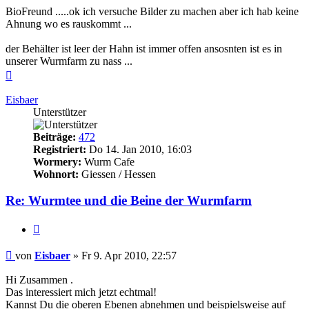
BioFreund .....ok ich versuche Bilder zu machen aber ich hab keine
Ahnung wo es rauskommt ...
der Behälter ist leer der Hahn ist immer offen ansosnten ist es in
unserer Wurmfarm zu nass ...
Nach
oben
Eisbaer
Unterstützer
Beiträge:
472
Registriert:
Do 14. Jan 2010, 16:03
Wormery:
Wurm Cafe
Wohnort:
Giessen / Hessen
Re: Wurmtee und die Beine der Wurmfarm
Zitieren
Beitrag
von
Eisbaer
»
Fr 9. Apr 2010, 22:57
Hi Zusammen .
Das interessiert mich jetzt echtmal!
Kannst Du die oberen Ebenen abnehmen und beispielsweise auf