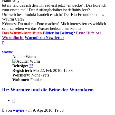
Hallo Wayne,
tut mr leid das ich den Thread erst jetzt "entdecke". Das höre ich
zum ersten mal! Der Auffangbehälter ist definitiv leer?
Um welches Produkt handelt es sich? Der Bio Freund oder das
Waurm Cafe?
Könntest Du mal ein Foto machen? Mich interessiert es wirklich
sehr zu sehen wo das Wasser herkommen könnte...
Das Wurmkisten Buch
Bilder im Beitrag?
Erste Hilfe bei
Wurmflucht
Wurmfarm Newsletter
Nach
oben
wayne
Adulter Wurm
Beiträge:
25
Registriert:
Mo 22. Feb 2010, 12:38
Wormery:
None (yet)
Wohnort:
Franken
Re: Wurmtee und die Beine der Wurmfarm
Zitieren
Beitrag
von
wayne
»
Fr 9. Apr 2010, 19:33