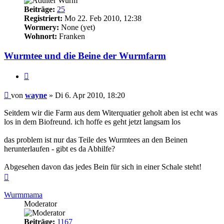
Beiträge:
25
Registriert:
Mo 22. Feb 2010, 12:38
Wormery:
None (yet)
Wohnort:
Franken
Wurmtee und die Beine der Wurmfarm
Zitieren
Beitrag
von
wayne
»
Di 6. Apr 2010, 18:20
Seitdem wir die Farm aus dem Witerquatier geholt aben ist echt was
los in dem Biofreund. ich hoffe es geht jetzt langsam los
das problem ist nur das Teile des Wurmtees an den Beinen
herunterlaufen - gibt es da Abhilfe?
Abgesehen davon das jedes Bein für sich in einer Schale steht!
Nach
oben
Wurmmama
Moderator
Beiträge:
1167