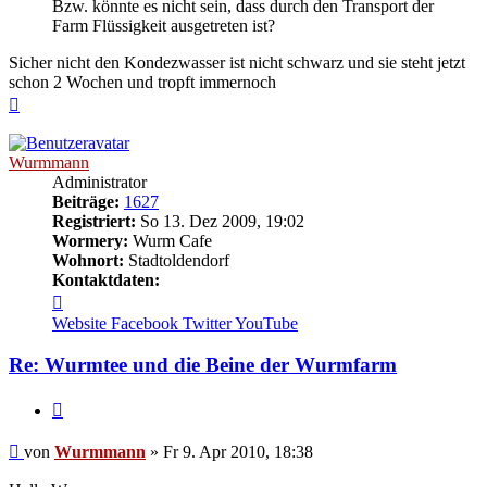
Bzw. könnte es nicht sein, dass durch den Transport der
Farm Flüssigkeit ausgetreten ist?
Sicher nicht den Kondezwasser ist nicht schwarz und sie steht jetzt
schon 2 Wochen und tropft immernoch
Nach
oben
Wurmmann
Administrator
Beiträge:
1627
Registriert:
So 13. Dez 2009, 19:02
Wormery:
Wurm Cafe
Wohnort:
Stadtoldendorf
Kontaktdaten:
Kontaktdaten
von
Website
Facebook
Twitter
YouTube
Wurmmann
Re: Wurmtee und die Beine der Wurmfarm
Zitieren
Beitrag
von
Wurmmann
»
Fr 9. Apr 2010, 18:38