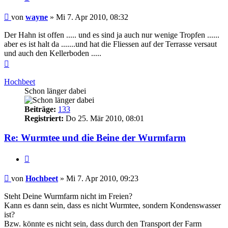
Beitrag
von
wayne
»
Mi 7. Apr 2010, 08:32
Der Hahn ist offen ..... und es sind ja auch nur wenige Tropfen ......
aber es ist halt da .......und hat die Fliessen auf der Terrasse versaut
und auch den Kellerboden .....
Nach
oben
Hochbeet
Schon länger dabei
Beiträge:
133
Registriert:
Do 25. Mär 2010, 08:01
Re: Wurmtee und die Beine der Wurmfarm
Zitieren
Beitrag
von
Hochbeet
»
Mi 7. Apr 2010, 09:23
Steht Deine Wurmfarm nicht im Freien?
Kann es dann sein, dass es nicht Wurmtee, sondern Kondenswasser
ist?
Bzw. könnte es nicht sein, dass durch den Transport der Farm