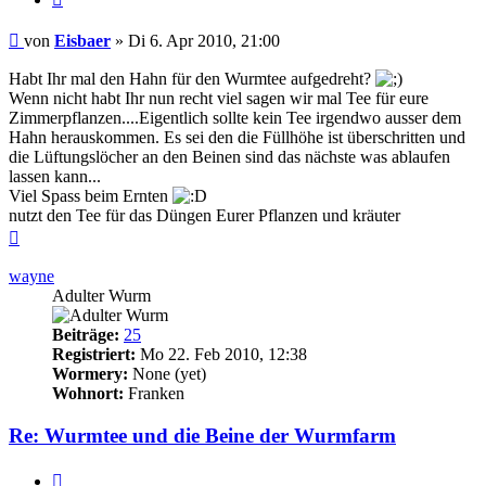
Beitrag
von
Eisbaer
»
Di 6. Apr 2010, 21:00
Habt Ihr mal den Hahn für den Wurmtee aufgedreht?
Wenn nicht habt Ihr nun recht viel sagen wir mal Tee für eure
Zimmerpflanzen....Eigentlich sollte kein Tee irgendwo ausser dem
Hahn herauskommen. Es sei den die Füllhöhe ist überschritten und
die Lüftungslöcher an den Beinen sind das nächste was ablaufen
lassen kann...
Viel Spass beim Ernten
nutzt den Tee für das Düngen Eurer Pflanzen und kräuter
Nach
oben
wayne
Adulter Wurm
Beiträge:
25
Registriert:
Mo 22. Feb 2010, 12:38
Wormery:
None (yet)
Wohnort:
Franken
Re: Wurmtee und die Beine der Wurmfarm
Zitieren