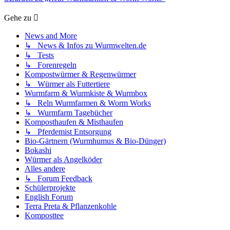
Gehe zu
News and More
↳ News & Infos zu Wurmwelten.de
↳ Tests
↳ Forenregeln
Kompostwürmer & Regenwürmer
↳ Würmer als Futtertiere
Wurmfarm & Wurmkiste & Wurmbox
↳ Reln Wurmfarmen & Worm Works
↳ Wurmfarm Tagebücher
Komposthaufen & Misthaufen
↳ Pferdemist Entsorgung
Bio-Gärtnern (Wurmhumus & Bio-Dünger)
Bokashi
Würmer als Angelköder
Alles andere
↳ Forum Feedback
Schülerprojekte
English Forum
Terra Preta & Pflanzenkohle
Komposttee