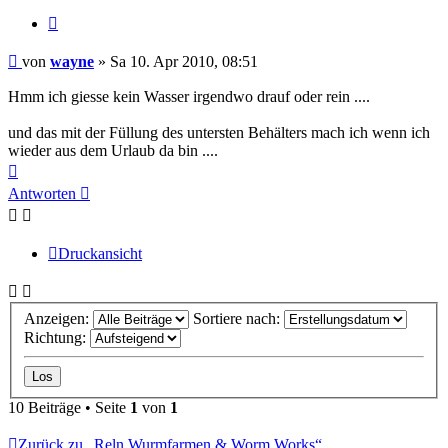
Zitieren
Beitrag
von
wayne
»
Sa 10. Apr 2010, 08:51
Hmm ich giesse kein Wasser irgendwo drauf oder rein ....
und das mit der Füllung des untersten Behälters mach ich wenn ich
wieder aus dem Urlaub da bin ....
Nach
oben
Antworten
Druckansicht
Anzeigen:
Sortiere nach:
Richtung:
10 Beiträge • Seite
1
von
1
Zurück zu „Reln Wurmfarmen & Worm Works“