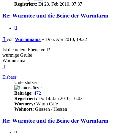
Registriert:
Di 23. Feb 2010, 07:37
Re: Wurmtee und die Beine der Wurmfarm
Zitieren
Beitrag
von
Wurmmama
»
Di 6. Apr 2010, 19:22
Ist die untere Ebene voll?
wurmige Grüße
Wurmmama
Nach
oben
Eisbaer
Unterstützer
Beiträge:
472
Registriert:
Do 14. Jan 2010, 16:03
Wormery:
Wurm Cafe
Wohnort:
Giessen / Hessen
Re: Wurmtee und die Beine der Wurmfarm
Zitieren