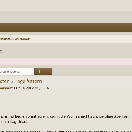
n
mkiste & Wurmbox
rn
Suche
Erweiterte Suche
rsten 3 Tage füttern
ochbeet
»
Do 15. Apr 2010, 15:25
:
arm traf heute vormittag ein, damit die Würmis nicht zulange ohne
ihre
Farm 
achmittag Urlaub.