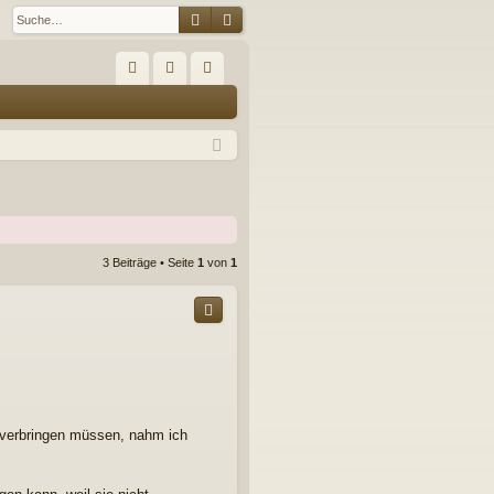
Suche
Erweiterte Suche
S
FA
n
eg
Q
m
ist
el
rie
de
re
n
n
3 Beiträge • Seite
1
von
1
verbringen müssen, nahm ich