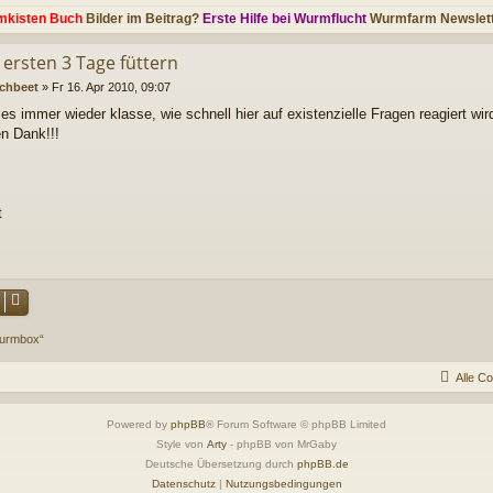
mkisten Buch
Bilder im Beitrag?
Erste Hilfe bei Wurmflucht
Wurmfarm Newslet
 ersten 3 Tage füttern
chbeet
»
Fr 16. Apr 2010, 09:07
 es immer wieder klasse, wie schnell hier auf existenzielle Fragen reagiert wir
en Dank!!!
t
Wurmbox“
Alle C
Powered by
phpBB
® Forum Software © phpBB Limited
Style von
Arty
- phpBB von MrGaby
Deutsche Übersetzung durch
phpBB.de
Datenschutz
|
Nutzungsbedingungen