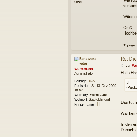
Wie füt
08:01
vorkomm
Würde d
Gruß
Hochbe
Zuletzt
Re: Die
B
von
Wu
Wurmmann
e
Hallo Ho
Administrator
i
t
Beiträge:
1627
r
Registriert:
So 13. Dez 2009,
(Packu
a
19:02
g
Wormery:
Wurm Cafe
Wohnort:
Stadtoldendorf
Das tut 
K
Kontaktdaten:
o
n
War kein
t
a
In den e
k
Danach e
t
d