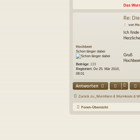
a
Das Wur
t
e
Re: Die
n
v
B
von
Ho
o
e
n
Ich finde
i
W
Herzlich
t
u
r
r
Hochbeet
a
m
Schon länger dabei
g
Gruß
m
a
Hochbee
Beiträge:
133
n
Registriert:
Do 25. Mär 2010,
n
08:01
Antworten
Zurück zu „Wurmfarm & Wurmkiste & 
Foren-Übersicht