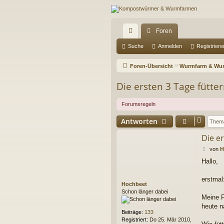
Foren
ch
Suche
Anmelden
Registriere
ne
Foren-Übersicht
Wurmfarm & Wur
llz
Die ersten 3 Tage fütte
ug
Forumsregeln
riff
Antworten
Die e
B
von
H
e
Hallo,
i
t
r
erstmal
Hochbeet
a
Schon länger dabei
g
Meine F
heute n
Beiträge:
133
Registriert:
Do 25. Mär 2010,