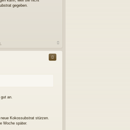
gen kann, weil sie nicht
ubstrat gegeben.
N
.
a
c
h
o
b
e
n
 gut an.
 neue Kokossubstrat stürzen.
ne Woche später.