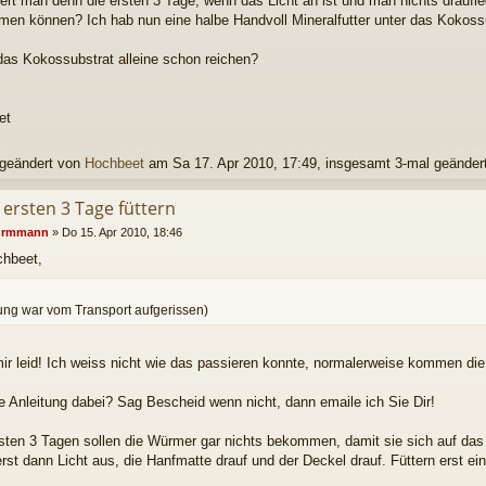
tert man denn die ersten 3 Tage, wenn das Licht an ist und man nichts draufle
en können? Ich hab nun eine halbe Handvoll Mineralfutter unter das Kokoss
as Kokossubstrat alleine schon reichen?
et
 geändert von
Hochbeet
am Sa 17. Apr 2010, 17:49, insgesamt 3-mal geändert
 ersten 3 Tage füttern
rmmann
»
Do 15. Apr 2010, 18:46
chbeet,
ng war vom Transport aufgerissen)
mir leid! Ich weiss nicht wie das passieren konnte, normalerweise kommen die
e Anleitung dabei? Sag Bescheid wenn nicht, dann emaile ich Sie Dir!
rsten 3 Tagen sollen die Würmer gar nichts bekommen, damit sie sich auf das
rst dann Licht aus, die Hanfmatte drauf und der Deckel drauf. Füttern erst ei