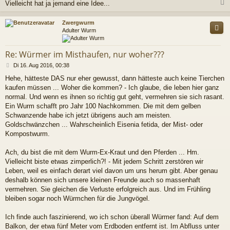
Vielleicht hat ja jemand eine Idee...
c
Zwergwurm
Adulter Wurm
Re: Würmer im Misthaufen, nur woher???
B
Di 16. Aug 2016, 00:38
e
Hehe, hätteste DAS nur eher gewusst, dann hätteste auch keine Tierchen
i
kaufen müssen ... Woher die kommen? - Ich glaube, die leben hier ganz
t
r
normal. Und wenn es ihnen so richtig gut geht, vermehren sie sich rasant.
a
Ein Wurm schafft pro Jahr 100 Nachkommen. Die mit dem gelben
g
Schwanzende habe ich jetzt übrigens auch am meisten.
Goldschwänzchen ... Wahrscheinlich Eisenia fetida, der Mist- oder
Kompostwurm.
Ach, du bist die mit dem Wurm-Ex-Kraut und den Pferden ... Hm.
Vielleicht biste etwas zimperlich?! - Mit jedem Schritt zerstören wir
Leben, weil es einfach derart viel davon um uns herum gibt. Aber genau
deshalb können sich unsere kleinen Freunde auch so massenhaft
vermehren. Sie gleichen die Verluste erfolgreich aus. Und im Frühling
bleiben sogar noch Würmchen für die Jungvögel.
Ich finde auch faszinierend, wo ich schon überall Würmer fand: Auf dem
Balkon, der etwa fünf Meter vom Erdboden entfernt ist. Im Abfluss unter