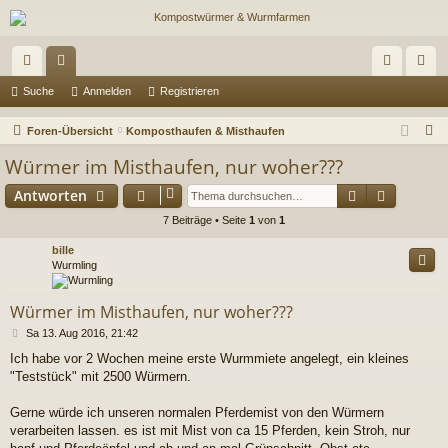
ch
or
n
eg
Suche
Anmelden
Registrieren
ne
en
m
ist
S
Foren-Übersicht
Komposthaufen & Misthaufen
llz
el
rie
u
Würmer im Misthaufen, nur woher???
c
ug
de
re
Suche
Erweiter
Antworten
h
riff
n
n
e
7 Beiträge • Seite
1
von
1
bille
Wurmling
Würmer im Misthaufen, nur woher???
B
Sa 13. Aug 2016, 21:42
e
Ich habe vor 2 Wochen meine erste Wurmmiete angelegt, ein kleines
i
"Teststück" mit 2500 Würmern.
t
r
a
Gerne würde ich unseren normalen Pferdemist von den Würmern
g
verarbeiten lassen. es ist mit Mist von ca 15 Pferden, kein Stroh, nur