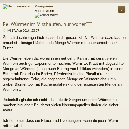
c
Zwergwurm
Adulter Wurm
Re: Würmer im Misthaufen, nur woher???
B
Mi 17. Aug 2016, 23:27
e
Äh, ich dachte eigentlich, dass du dir gerade KEINE Würmer dazu kaufen
i
brauchst: Riesige Fläche, jede Menge Würmer mit unterschiedlichem
t
r
Futter ...
a
g
Die Würmer leben da, wo es ihnen gut geht. Kannst mit derart vielen
Würmern auch gut Experimente machen: Wurm-Ex-Kraut mit abgezählter
Menge an Würmern (siehe auch Beitrag von Pfiffikus woanders) in einen
Eimer mit Frostriss im Boden, Pferdemist in eine Plastiktüte mit
abgeschnittener Ecke, die abgezählte Menge an Würmern dazu, ein
großer Blumentopf mit Küchenabfällen - und der abgezählten Menge an
Würmern ...
Jedenfalls glaube ich nicht, dass du dir Sorgen um deine Würmer zu
machen brauchst: Bei derart vielen Nahrungsquellen finden die sicher
etwas.
Ich hoffe nur, dass die Pferde nicht verhungern, wenn du jeden Wurm
retten willst.