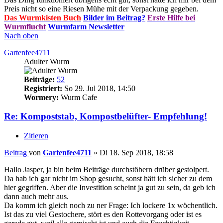
Preis nicht so eine Riesen Mühe mit der Verpackung gegeben.
Das Wurmkisten Buch
Bilder im Beitrag?
Erste Hilfe bei
Wurmflucht
Wurmfarm Newsletter
Nach oben
Gartenfee4711
Adulter Wurm
Beiträge:
52
Registriert:
So 29. Jul 2018, 14:50
Wormery:
Wurm Cafe
Re: Kompoststab, Kompostbelüfter- Empfehlung!
Zitieren
Beitrag
von
Gartenfee4711
»
Di 18. Sep 2018, 18:58
Hallo Jasper, ja bin beim Beiträge durchstöbern drüber gestolpert.
Da hab ich gar nicht im Shop gesucht, sonst hätt ich sicher zu dem
hier gegriffen. Aber die Investition scheint ja gut zu sein, da geb ich
dann auch mehr aus.
Da komm ich gleich noch zu ner Frage: Ich lockere 1x wöchentlich.
Ist das zu viel Gestochere, stört es den Rottevorgang oder ist es