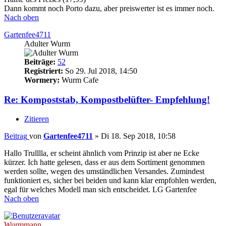
Dann kommt noch Porto dazu, aber preiswerter ist es immer noch.
Nach oben
Gartenfee4711
Adulter Wurm
Beiträge:
52
Registriert:
So 29. Jul 2018, 14:50
Wormery:
Wurm Cafe
Re: Kompoststab, Kompostbelüfter- Empfehlung!
Zitieren
Beitrag
von
Gartenfee4711
»
Di 18. Sep 2018, 10:58
Hallo Trulllla, er scheint ähnlich vom Prinzip ist aber ne Ecke
kürzer. Ich hatte gelesen, dass er aus dem Sortiment genommen
werden sollte, wegen des umständlichen Versandes. Zumindest
funktioniert es, sicher bei beiden und kann klar empfohlen werden,
egal für welches Modell man sich entscheidet. LG Gartenfee
Nach oben
Wurmmann