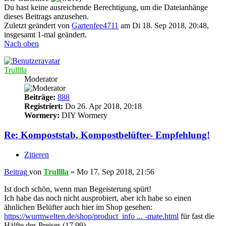
Du hast keine ausreichende Berechtigung, um die Dateianhänge
dieses Beitrags anzusehen.
Zuletzt geändert von
Gartenfee4711
am Di 18. Sep 2018, 20:48,
insgesamt 1-mal geändert.
Nach oben
Trulllla
Moderator
Beiträge:
888
Registriert:
Do 26. Apr 2018, 20:18
Wormery:
DIY Wormery
Re: Kompoststab, Kompostbelüfter- Empfehlung!
Zitieren
Beitrag
von
Trulllla
»
Mo 17. Sep 2018, 21:56
Ist doch schön, wenn man Begeisterung spürt!
Ich habe das noch nicht ausprobiert, aber ich habe so einen
ähnlichen Belüfter auch hier im Shop gesehen:
https://wurmwelten.de/shop/product_info ... -mate.html
für fast die
Hälfte des Preises (17,99)