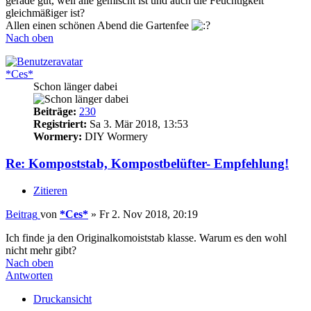
gerade gut, weil alle gemischt ist und auch die Feuchtigkeit
gleichmäßiger ist?
Allen einen schönen Abend die Gartenfee
Nach oben
*Ces*
Schon länger dabei
Beiträge:
230
Registriert:
Sa 3. Mär 2018, 13:53
Wormery:
DIY Wormery
Re: Kompoststab, Kompostbelüfter- Empfehlung!
Zitieren
Beitrag
von
*Ces*
»
Fr 2. Nov 2018, 20:19
Ich finde ja den Originalkomoiststab klasse. Warum es den wohl
nicht mehr gibt?
Nach oben
Antworten
Druckansicht