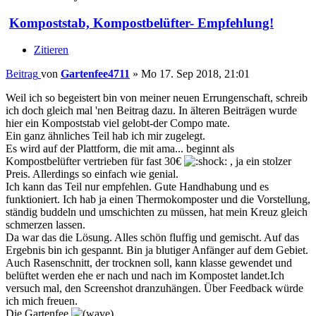
Kompoststab, Kompostbelüfter- Empfehlung!
Zitieren
Beitrag
von
Gartenfee4711
»
Mo 17. Sep 2018, 21:01
Weil ich so begeistert bin von meiner neuen Errungenschaft, schreib
ich doch gleich mal 'nen Beitrag dazu. In älteren Beiträgen wurde
hier ein Kompoststab viel gelobt-der Compo mate.
Ein ganz ähnliches Teil hab ich mir zugelegt.
Es wird auf der Plattform, die mit ama... beginnt als
Kompostbelüfter vertrieben für fast 30€
, ja ein stolzer
Preis. Allerdings so einfach wie genial.
Ich kann das Teil nur empfehlen. Gute Handhabung und es
funktioniert. Ich hab ja einen Thermokomposter und die Vorstellung,
ständig buddeln und umschichten zu müssen, hat mein Kreuz gleich
schmerzen lassen.
Da war das die Lösung. Alles schön fluffig und gemischt. Auf das
Ergebnis bin ich gespannt. Bin ja blutiger Anfänger auf dem Gebiet.
Auch Rasenschnitt, der trocknen soll, kann klasse gewendet und
belüftet werden ehe er nach und nach im Kompostet landet.Ich
versuch mal, den Screenshot dranzuhängen. Über Feedback würde
ich mich freuen.
Die Gartenfee