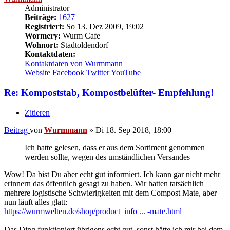
Administrator
Beiträge:
1627
Registriert:
So 13. Dez 2009, 19:02
Wormery:
Wurm Cafe
Wohnort:
Stadtoldendorf
Kontaktdaten:
Kontaktdaten von Wurmmann
Website
Facebook
Twitter
YouTube
Re: Kompoststab, Kompostbelüfter- Empfehlung!
Zitieren
Beitrag
von
Wurmmann
»
Di 18. Sep 2018, 18:00
Ich hatte gelesen, dass er aus dem Sortiment genommen
werden sollte, wegen des umständlichen Versandes
Wow! Da bist Du aber echt gut informiert. Ich kann gar nicht mehr
erinnern das öffentlich gesagt zu haben. Wir hatten tatsächlich
mehrere logistische Schwierigkeiten mit dem Compost Mate, aber
nun läuft alles glatt:
https://wurmwelten.de/shop/product_info ... -mate.html
Das Ding funktioniert übrigens echt gut, sonst hätte ich mir bei dem