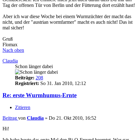
Tag der offenen Tür von Berlin und der Fütterung dort erzählt hast!
Aber ich war diese Woche bei einem Wurmzüchter der macht das
nicht, und der "austrian wormfarmer" macht es auch nicht! Das ist
mal sicher!
Gruß
Flomax
Nach oben
Claudia
Schon länger dabei
Beiträge:
208
Registriert:
So 31. Jan 2010, 12:12
Re: erste Wurmhumus-Ernte
Zitieren
Beitrag
von
Claudia
»
Do 21. Okt 2010, 16:52
Hi!
Ich habe heute das erste Mal den Bi-O-Freund beerntet. War gar