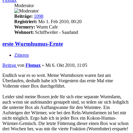
Flomax
Moderator
Beiträge:
1098
Registriert:
Mo 1. Feb 2010, 00:20
Wormery:
Wurm Cafe
Wohnort:
Schiffweiler - Saarland
erste Wurmhumus-Ernte
Zitieren
Beitrag
von
Flomax
»
Mi 6. Okt 2010, 11:05
Endlich war es so weit. Meine Wurmboxen waren fast am
Überlaufen, deshalb habe ich Vorgestern das erste Mal eine
Vollernte einer Box durchgeführt.
Leider sind meine Boxen jede für sich eine separate Wurmfarm,
auch wenn sie aufeinander gestapelt sind, so teilen sie sich lediglich
die unterste Box als Auffangwanne für den Wurmtee. Ein
Aufsteigen der Würmer, wie bei den Reln-Wurmfarmen ist bei mir
nicht möglich. Ergo hab ich in jeder Box ein Kokon-Humus-
Würmer-Gemisch. Die letzte Fütterung dieser einen Box war schon
drei Wochen her, was mir die vierte Fraktion (Wurmfutter) ersparte!