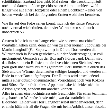
schüttfähigen Zustand übergeht. Mal sehen - die Trocknung läuft
noch und dauert auf dem geschlossenen Aluminiumblech wohl
länger wie auf einer Holzplatte oder einem Lochblech - eines von
beiden werde ich bei den folgenden Ernten wohl eher benutzen.
Wie Ihr auf den Fotos sehen könnt, muß ich die ganze Prozedur
noch viermal wiederholen, denn vier Wurmboxen sind noch
unbeerntet! :-)
Gestern habe ich mir mal angesehen wie so etwas maschinell
vonstatten gehen kann, denn ich war zu einer kleinen Stippvisite bei
Martin Langhoff (Fa. Superwurm) in Düren. Dort werden die
Würmer auch in Boxen gezüchtet - nur der Sortiervorgang ist voll
mechanisiert. Gemisch aus der Box auf's Förderband. Damit wird
das Substrat in ein Rollsieb mit drei veschiedenen Siebeinsätzen
(von grob über mittel bis fein) gefördert. Der Humus fällt durch das
Sieb und die Würmer durchlaufen selbiges komplett und werden am
Ende in einer Box aufgefangen. Der Humus wird anschließend
mittels einer optisch-pneumatischen Vorrichtung noch von Kokons
und Störstoffen befreit - diese Apparatur habe ich leider nicht in
Aktion gesehen, sondern nur ansehen können.
Alles in allem eine hochinteressante Geschichte. Für einen technisch
angehauchten Wurmfreak wie mich, war das natürlich ein
Eldorado!! Leider war Herr Langhoff selbst nicht anwesend, denn
er allein hätte mir all die Fragen die mir beim Anblick dieser absolut