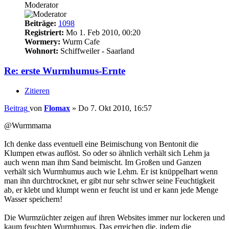
Moderator
Beiträge:
1098
Registriert:
Mo 1. Feb 2010, 00:20
Wormery:
Wurm Cafe
Wohnort:
Schiffweiler - Saarland
Re: erste Wurmhumus-Ernte
Zitieren
Beitrag
von
Flomax
»
Do 7. Okt 2010, 16:57
@Wurmmama
Ich denke dass eventuell eine Beimischung von Bentonit die
Klumpen etwas auflöst. So oder so ähnlich verhält sich Lehm ja
auch wenn man ihm Sand beimischt. Im Großen und Ganzen
verhält sich Wurmhumus auch wie Lehm. Er ist knüppelhart wenn
man ihn durchtrocknet, er gibt nur sehr schwer seine Feuchtigkeit
ab, er klebt und klumpt wenn er feucht ist und er kann jede Menge
Wasser speichern!
Die Wurmzüchter zeigen auf ihren Websites immer nur lockeren und
kaum feuchten Wurmhumus. Das erreichen die, indem die