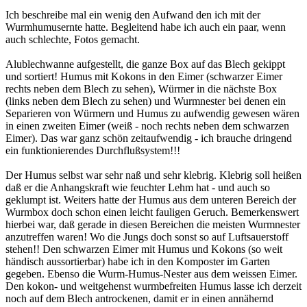
Ich beschreibe mal ein wenig den Aufwand den ich mit der
Wurmhumusernte hatte. Begleitend habe ich auch ein paar, wenn
auch schlechte, Fotos gemacht.
Alublechwanne aufgestellt, die ganze Box auf das Blech gekippt
und sortiert! Humus mit Kokons in den Eimer (schwarzer Eimer
rechts neben dem Blech zu sehen), Würmer in die nächste Box
(links neben dem Blech zu sehen) und Wurmnester bei denen ein
Separieren von Würmern und Humus zu aufwendig gewesen wären
in einen zweiten Eimer (weiß - noch rechts neben dem schwarzen
Eimer). Das war ganz schön zeitaufwendig - ich brauche dringend
ein funktionierendes Durchflußsystem!!!
Der Humus selbst war sehr naß und sehr klebrig. Klebrig soll heißen
daß er die Anhangskraft wie feuchter Lehm hat - und auch so
geklumpt ist. Weiters hatte der Humus aus dem unteren Bereich der
Wurmbox doch schon einen leicht fauligen Geruch. Bemerkenswert
hierbei war, daß gerade in diesen Bereichen die meisten Wurmnester
anzutreffen waren! Wo die Jungs doch sonst so auf Luftsauerstoff
stehen!! Den schwarzen Eimer mit Humus und Kokons (so weit
händisch aussortierbar) habe ich in den Komposter im Garten
gegeben. Ebenso die Wurm-Humus-Nester aus dem weissen Eimer.
Den kokon- und weitgehenst wurmbefreiten Humus lasse ich derzeit
noch auf dem Blech antrockenen, damit er in einen annähernd