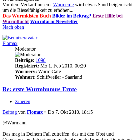
Vor dem Verkauf unserer
Wurmerde
wird etwas Sand beigemischt
um die Rieselfähigkeit zu erhöhen...
Das Wurmkisten Buch
Bilder im Beitrag?
Erste Hilfe bei
Wurmflucht
Wurmfarm Newsletter
Nach oben
Flomax
Moderator
Beiträge:
1098
Registriert:
Mo 1. Feb 2010, 00:20
Wormery:
Wurm Cafe
Wohnort:
Schiffweiler - Saarland
Re: erste Wurmhumus-Ernte
Zitieren
Beitrag
von
Flomax
»
Do 7. Okt 2010, 18:15
@Wurmann
Das mag in Deinem Fall zutreffen, das mit den Obst und
Gemüseresten. Ich erinnere mich jetzt auch daran dass Du mir am