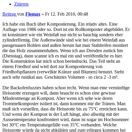
Zitieren
Beitrag
von
Flomax
»
Fr 12. Feb 2010, 00:48
Ich habe ein Buch über Kompostierung. Ein relativ altes. Eine
Auflage von 1986 oder so. Dort ist ein Rollkomposter abgebildet. Er
ist konstruiert wie ein Weinfaß nur nicht so bauchig sondern eher
zylinderförmig. Die Außenwände sind wie bei einem Weinfaß aus
passgenauen Bohlen und außen herum hat man Stahlreifen montiert
die das Holz zusammenhalten. Wenn ich aus Dresden zurück bin
(Dienstag), dann scanne ich es mal ein und veröffentliche es hier.
Die Konstruktion hat mich schon beeindruckt. Das Teil steht an
einem Friedhof und wird dort zur Kompostierung von
Friedhofspflanzen (verwelkte Kränze und Blumen) benutzt. Sieht
auch sehr rustikal aus. Geschätztes Volumen - so circa 2 -3 m³.
Die Backofenfuzzies haben schon recht. Wenn man eine vernünftige
Heissrotte erzeugen will, dann braucht es schon eine gewisse
MIndestmenge an Kompost. Aber wenn ich sehe wie deren
Trommelkomposter isoliert ist, dann kommen mir die Tränen. Man
muß sich vorstellen, dass die Heissrotte bis zu 75°C erreichen kann.
Und wenn der Kompost in der Luft hängt, also allseitig mit der
Aussentemperatur konfrontiert wird, dann ist sogar im Hochsommer
bei 30°C ein Temperaturgefälle von 35°C vorhanden. Welche
Heissrotte würde da nicht abkühlen und zum erliegen kommen bei