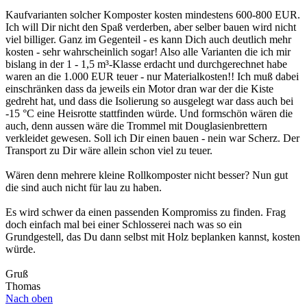
Kaufvarianten solcher Komposter kosten mindestens 600-800 EUR.
Ich will Dir nicht den Spaß verderben, aber selber bauen wird nicht
viel billiger. Ganz im Gegenteil - es kann Dich auch deutlich mehr
kosten - sehr wahrscheinlich sogar! Also alle Varianten die ich mir
bislang in der 1 - 1,5 m³-Klasse erdacht und durchgerechnet habe
waren an die 1.000 EUR teuer - nur Materialkosten!! Ich muß dabei
einschränken dass da jeweils ein Motor dran war der die Kiste
gedreht hat, und dass die Isolierung so ausgelegt war dass auch bei
-15 °C eine Heisrotte stattfinden würde. Und formschön wären die
auch, denn aussen wäre die Trommel mit Douglasienbrettern
verkleidet gewesen. Soll ich Dir einen bauen - nein war Scherz. Der
Transport zu Dir wäre allein schon viel zu teuer.
Wären denn mehrere kleine Rollkomposter nicht besser? Nun gut
die sind auch nicht für lau zu haben.
Es wird schwer da einen passenden Kompromiss zu finden. Frag
doch einfach mal bei einer Schlosserei nach was so ein
Grundgestell, das Du dann selbst mit Holz beplanken kannst, kosten
würde.
Gruß
Thomas
Nach oben