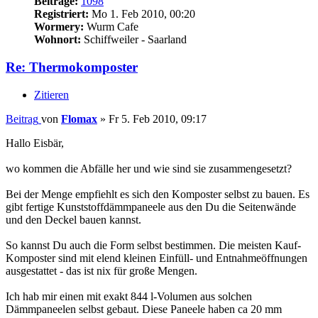
Beiträge:
1098
Registriert:
Mo 1. Feb 2010, 00:20
Wormery:
Wurm Cafe
Wohnort:
Schiffweiler - Saarland
Re: Thermokomposter
Zitieren
Beitrag
von
Flomax
»
Fr 5. Feb 2010, 09:17
Hallo Eisbär,
wo kommen die Abfälle her und wie sind sie zusammengesetzt?
Bei der Menge empfiehlt es sich den Komposter selbst zu bauen. Es
gibt fertige Kunststoffdämmpaneele aus den Du die Seitenwände
und den Deckel bauen kannst.
So kannst Du auch die Form selbst bestimmen. Die meisten Kauf-
Komposter sind mit elend kleinen Einfüll- und Entnahmeöffnungen
ausgestattet - das ist nix für große Mengen.
Ich hab mir einen mit exakt 844 l-Volumen aus solchen
Dämmpaneelen selbst gebaut. Diese Paneele haben ca 20 mm