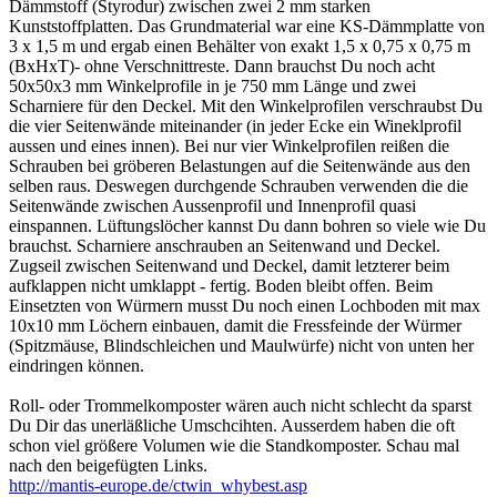
Dämmstoff (Styrodur) zwischen zwei 2 mm starken
Kunststoffplatten. Das Grundmaterial war eine KS-Dämmplatte von
3 x 1,5 m und ergab einen Behälter von exakt 1,5 x 0,75 x 0,75 m
(BxHxT)- ohne Verschnittreste. Dann brauchst Du noch acht
50x50x3 mm Winkelprofile in je 750 mm Länge und zwei
Scharniere für den Deckel. Mit den Winkelprofilen verschraubst Du
die vier Seitenwände miteinander (in jeder Ecke ein Wineklprofil
aussen und eines innen). Bei nur vier Winkelprofilen reißen die
Schrauben bei gröberen Belastungen auf die Seitenwände aus den
selben raus. Deswegen durchgende Schrauben verwenden die die
Seitenwände zwischen Aussenprofil und Innenprofil quasi
einspannen. Lüftungslöcher kannst Du dann bohren so viele wie Du
brauchst. Scharniere anschrauben an Seitenwand und Deckel.
Zugseil zwischen Seitenwand und Deckel, damit letzterer beim
aufklappen nicht umklappt - fertig. Boden bleibt offen. Beim
Einsetzten von Würmern musst Du noch einen Lochboden mit max
10x10 mm Löchern einbauen, damit die Fressfeinde der Würmer
(Spitzmäuse, Blindschleichen und Maulwürfe) nicht von unten her
eindringen können.
Roll- oder Trommelkomposter wären auch nicht schlecht da sparst
Du Dir das unerläßliche Umschcihten. Ausserdem haben die oft
schon viel größere Volumen wie die Standkomposter. Schau mal
nach den beigefügten Links.
http://mantis-europe.de/ctwin_whybest.asp