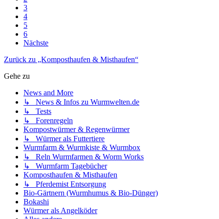
3
4
5
6
Nächste
Zurück zu „Komposthaufen & Misthaufen“
Gehe zu
News and More
↳ News & Infos zu Wurmwelten.de
↳ Tests
↳ Forenregeln
Kompostwürmer & Regenwürmer
↳ Würmer als Futtertiere
Wurmfarm & Wurmkiste & Wurmbox
↳ Reln Wurmfarmen & Worm Works
↳ Wurmfarm Tagebücher
Komposthaufen & Misthaufen
↳ Pferdemist Entsorgung
Bio-Gärtnern (Wurmhumus & Bio-Dünger)
Bokashi
Würmer als Angelköder