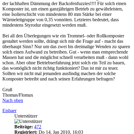
der lachhaften Dämmung der Backofenfuzzies!!!! Für solch einen
Komposter ist, um einen ganzjährigen Betrieb zu gewährleisten,
eine Isolierschicht von mindestens 80 mm Stärke bei einer
Wärmeleitgruppe von 0,35 vonnöten. Letzteres bedeutet, dass
mindestens Styrodur eingesetzt werden muß.
Bei all den Überlegungen wie ein Trommel- oder Rollkomposter
gestaltet werden sollte, drängt sich mir die Frage auf - macht das
überhaupt Sinn? Nur um das zwei bis dreimalige Wenden zu sparen
solch einen Aufwand zu betreiben. Gut - wenn man entsprechende
Massen hat und die möglichst schnell verarbeiten muß - dann wohl
schon. Aber ohne Betriebserfahrung jetzt solch ein Teil zu bauen,
das womöglich nicht richtig funktioniert? Das ist mir zu teuer.
Sollten wir nicht mal jemanden ausfindig machen der solche
Komposter betreibt und nach seinen Erfahrungen befragen?
Gruß
Thomas/Flomax
Nach oben
Eisbaer
Unterstützer
Beiträge:
472
Registriert:
Do 14. Jan 2010, 16:03