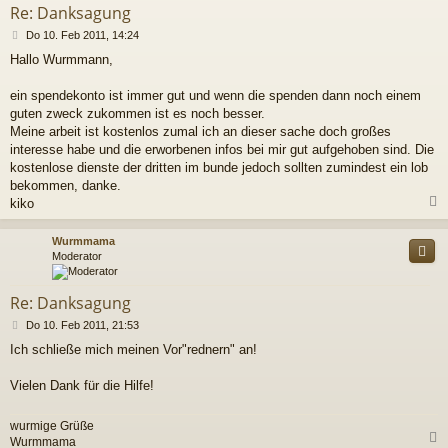
Re: Danksagung
B
Do 10. Feb 2011, 14:24
e
Hallo Wurmmann,
i
t
r
ein spendekonto ist immer gut und wenn die spenden dann noch einem
a
guten zweck zukommen ist es noch besser.
g
Meine arbeit ist kostenlos zumal ich an dieser sache doch großes
interesse habe und die erworbenen infos bei mir gut aufgehoben sind. Die
kostenlose dienste der dritten im bunde jedoch sollten zumindest ein lob
bekommen, danke.
kiko
c
Wurmmama
Moderator
Re: Danksagung
B
Do 10. Feb 2011, 21:53
e
Ich schließe mich meinen Vor"rednern" an!
i
t
r
Vielen Dank für die Hilfe!
a
g
wurmige Grüße
Wurmmama