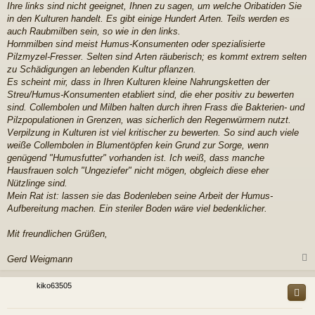
Ihre links sind nicht geeignet, Ihnen zu sagen, um welche Oribatiden Sie
in den Kulturen handelt. Es gibt einige Hundert Arten. Teils werden es
auch Raubmilben sein, so wie in den links.
Hornmilben sind meist Humus-Konsumenten oder spezialisierte
Pilzmyzel-Fresser. Selten sind Arten räuberisch; es kommt extrem selten
zu Schädigungen an lebenden Kultur pflanzen.
Es scheint mir, dass in Ihren Kulturen kleine Nahrungsketten der
Streu/Humus-Konsumenten etabliert sind, die eher positiv zu bewerten
sind. Collembolen und Milben halten durch ihren Frass die Bakterien- und
Pilzpopulationen in Grenzen, was sicherlich den Regenwürmern nutzt.
Verpilzung in Kulturen ist viel kritischer zu bewerten. So sind auch viele
weiße Collembolen in Blumentöpfen kein Grund zur Sorge, wenn
genügend "Humusfutter" vorhanden ist. Ich weiß, dass manche
Hausfrauen solch "Ungeziefer" nicht mögen, obgleich diese eher
Nützlinge sind.
Mein Rat ist: lassen sie das Bodenleben seine Arbeit der Humus-
Aufbereitung machen. Ein steriler Boden wäre viel bedenklicher.
Mit freundlichen Grüßen,
Gerd Weigmann
c
kiko63505