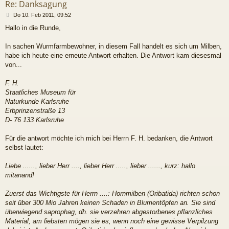
Re: Danksagung
B
Do 10. Feb 2011, 09:52
e
Hallo in die Runde,
i
t
r
In sachen Wurmfarmbewohner, in diesem Fall handelt es sich um Milben,
a
habe ich heute eine erneute Antwort erhalten. Die Antwort kam diesesmal
g
von...
F. H.
Staatliches Museum für
Naturkunde Karlsruhe
Erbprinzenstraße 13
D- 76 133 Karlsruhe
Für die antwort möchte ich mich bei Herrn F. H. bedanken, die Antwort
selbst lautet:
Liebe ......, lieber Herr ...., lieber Herr ....., lieber ......, kurz: hallo
mitanand!
Zuerst das Wichtigste für Herrn ....: Hornmilben (Oribatida) richten schon
seit über 300 Mio Jahren keinen Schaden in Blumentöpfen an. Sie sind
überwiegend saprophag, dh. sie verzehren abgestorbenes pflanzliches
Material, am liebsten mögen sie es, wenn noch eine gewisse Verpilzung