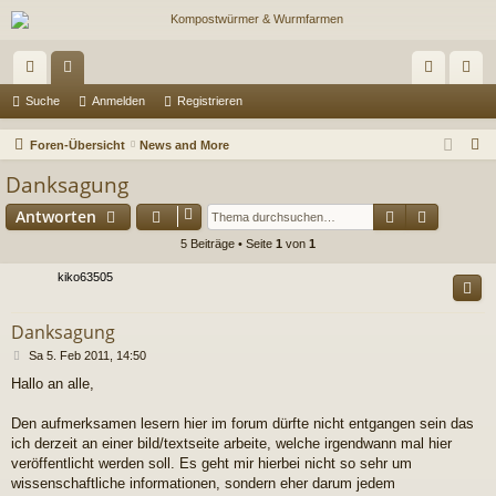
ch
or
n
eg
Suche
Anmelden
Registrieren
ne
en
m
ist
S
Foren-Übersicht
News and More
llz
el
rie
u
Danksagung
c
ug
de
re
Suche
Erweiter
Antworten
h
riff
n
n
e
5 Beiträge • Seite
1
von
1
kiko63505
Danksagung
B
Sa 5. Feb 2011, 14:50
e
Hallo an alle,
i
t
r
Den aufmerksamen lesern hier im forum dürfte nicht entgangen sein das
a
ich derzeit an einer bild/textseite arbeite, welche irgendwann mal hier
g
veröffentlicht werden soll. Es geht mir hierbei nicht so sehr um
wissenschaftliche informationen, sondern eher darum jedem