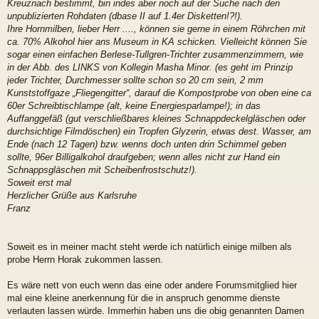
Kreuznach bestimmt, bin indes aber noch auf der Suche nach den
unpublizierten Rohdaten (dbase II auf 1.4er Disketten!?!).
Ihre Hornmilben, lieber Herr ...., können sie gerne in einem Röhrchen mit
ca. 70% Alkohol hier ans Museum in KA schicken. Vielleicht können Sie
sogar einen einfachen Berlese-Tullgren-Trichter zusammenzimmern, wie
in der Abb. des LINKS von Kollegin Masha Minor. (es geht im Prinzip
jeder Trichter, Durchmesser sollte schon so 20 cm sein, 2 mm
Kunststoffgaze „Fliegengitter“, darauf die Kompostprobe von oben eine ca
60er Schreibtischlampe (alt, keine Energiesparlampe!); in das
Auffanggefäß (gut verschließbares kleines Schnappdeckelgläschen oder
durchsichtige Filmdöschen) ein Tropfen Glyzerin, etwas dest. Wasser, am
Ende (nach 12 Tagen) bzw. wenns doch unten drin Schimmel geben
sollte, 96er Billigalkohol draufgeben; wenn alles nicht zur Hand ein
Schnappsgläschen mit Scheibenfrostschutz!).
Soweit erst mal
Herzlicher Grüße aus Karlsruhe
Franz
Soweit es in meiner macht steht werde ich natürlich einige milben als
probe Herrn Horak zukommen lassen.
Es wäre nett von euch wenn das eine oder andere Forumsmitglied hier
mal eine kleine anerkennung für die in anspruch genomme dienste
verlauten lassen würde. Immerhin haben uns die obig genannten Damen