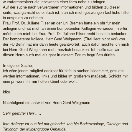
wurmfarmbesitzer die lebewesen einer farm nahe zu bringen.
Auf der suche nach verwertbaren informationen und bildern zu dieser
seite, was garnicht so einfach ist, sah ich mich gezwungen fachliche hilfe
in anspruch zu nehmen.
Frau Prof. Dr. Juliane Filser an der Uni Bremen hatte ein ohr für mein
anliegen und hat mich an einen kompetenden Kollegen verwiesen, hierfür
möchte ich mich bei Frau Prof. Dr. Juliane Filser recht herzlich bedanken.
Der kompetente kollege, Herr Gerd Weigmann, (Titel liegt nicht vor) von
der FU Berlin hat mir dann heute geantwortet, auch dafür möchte ich mich
bei Herrn Gerd Weigmann recht herzlich bedanken. Ich hoffe das wir
diesen Herrn auch mal als gast in diesem Forum begrüßen dürfen.
In eigener Sache,
ich wäre jedem mitglied dankbar für hilfe in sachen bilderseite, gesucht
werden informationen, links und bilder im größerem maßstab. Schickt mir
eine pn wenn ihr mir helfen könnt oder wollt.
kiko
Nachfolgend die antwort von Herrn Gerd Weigmann
Sehr geehrter Herr ....,
Ihre Anfrage ist nun bei mir gelandet. Ich bin Bodenzoologe, Ökologe und
Taxonom der Milbengruppe Oribatida.