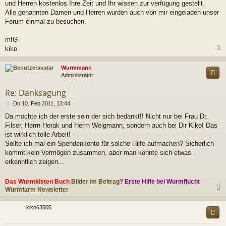
und Herren kostenlos Ihre Zeit und Ihr wissen zur verfügung gestellt.
Alle genannten Damen und Herren wurden auch von mir eingeladen unser
Forum éinmal zu besuchen.
mfG
kiko
c
Wurmmann
Administrator
Re: Danksagung
B
Do 10. Feb 2011, 13:44
e
Da möchte ich der erste sein der sich bedankt!! Nicht nur bei Frau Dr.
i
Filser, Herrn Horak und Herrn Weigmann, sondern auch bei Dir Kiko! Das
t
r
ist wirklich tolle Arbeit!
a
Sollte ich mal ein Spendenkonto für solche Hilfe aufmachen? Sicherlich
g
kommt kein Vermögen zusammen, aber man könnte sich etwas
erkenntlich zeigen...
Das Wurmkisten Buch
Bilder im Beitrag?
Erste Hilfe bei Wurmflucht
Wurmfarm Newsletter
c
kiko63505