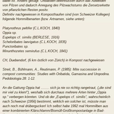
dabei ist. Anders gesagt: Oribatiden beeinflussen durch das Abweiden
von Pilzen und dadurch Anregung des Pilzwachstums die Zersetzerkette
von pflanzlichen Resten positv.
Definitiv nachgewiesen in Komposthaufen sind (von Schweizer Kollegen)
folgende Hornmilbenarten (bzw. Artnamen, siehe unten):
Platynothrus peltifer (C.L.KOCH, 1840)
Oppia sp.
Eupelops cf. similis (BERLESE, 1916)
Scheloribates laevigatus (C.L.KOCH, 1835)
Punctoribates sp.
Minunthozetes semirufus (C.L.KOCH, 1841)
CH, Duebendorf, (6 km östlich von Zürich) in Kompost nachgewiesen
Streit, B., Bühlmann, A., Reutimann, P. (1985): Mite succession in
compost communities: Studies with Oribatida, Gamasina and Uropodina.
Pedobiologia 28: 1-12.
An die Gattung Oppia hat ........ sich ja nie so richtig rangetraut, („die sind
mir viel zu klein!“), weshalb sich durchaus mehrere Arten hinter „Oppia
sp.“ verbergen könnten. Und ob der „Eupelops cf. similis“, wahrscheinlich
nach Schweizer (1956) bestimmt, wirklich ein solcher ist, müsste man
auch noch mal drübergucken! Ich selbst habe 1992 mal Hornmilben aus
einer kombinierten Klärschlamm/Biomüll-Großkompostanlage in Bad-