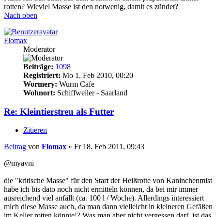
rotten? Wieviel Masse ist den notwenig, damit es zündet?
Nach oben
Flomax
Moderator
Beiträge:
1098
Registriert:
Mo 1. Feb 2010, 00:20
Wormery:
Wurm Cafe
Wohnort:
Schiffweiler - Saarland
Re: Kleintierstreu als Futter
Zitieren
Beitrag
von
Flomax
»
Fr 18. Feb 2011, 09:43
@myavni
die "kritische Masse" für den Start der Heißrotte von Kaninchenmist
habe ich bis dato noch nicht ermitteln können, da bei mir immer
ausreichend viel anfällt (ca. 100 l / Woche). Allerdings interessiert
mich diese Masse auch, da man dann vielleicht in kleineren Gefäßen
im Keller rotten könnte!? Was man aber nicht vergessen darf, ist das