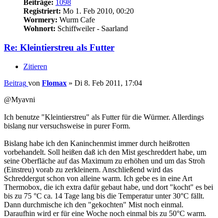
Beiträge:
1098
Registriert:
Mo 1. Feb 2010, 00:20
Wormery:
Wurm Cafe
Wohnort:
Schiffweiler - Saarland
Re: Kleintierstreu als Futter
Zitieren
Beitrag
von
Flomax
»
Di 8. Feb 2011, 17:04
@Myavni
Ich benutze "Kleintierstreu" als Futter für die Würmer. Allerdings
bislang nur versuchsweise in purer Form.
Bislang habe ich den Kaninchenmist immer durch heißrotten
vorbehandelt. Soll heißen daß ich den Mist geschreddert habe, um
seine Oberfläche auf das Maximum zu erhöhen und um das Stroh
(Einstreu) vorab zu zerkleinern. Anschließend wird das
Schreddergut schon von alleine warm. Ich gebe es in eine Art
Thermobox, die ich extra dafür gebaut habe, und dort "kocht" es bei
bis zu 75 °C ca. 14 Tage lang bis die Temperatur unter 30°C fällt.
Dann durchmische ich den "gekochten" Mist noch einmal.
Daraufhin wird er für eine Woche noch einmal bis zu 50°C warm.