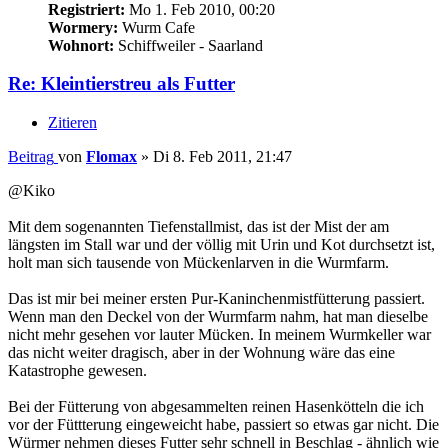
Registriert:
Mo 1. Feb 2010, 00:20
Wormery:
Wurm Cafe
Wohnort:
Schiffweiler - Saarland
Re: Kleintierstreu als Futter
Zitieren
Beitrag
von
Flomax
»
Di 8. Feb 2011, 21:47
@Kiko
Mit dem sogenannten Tiefenstallmist, das ist der Mist der am
längsten im Stall war und der völlig mit Urin und Kot durchsetzt ist,
holt man sich tausende von Mückenlarven in die Wurmfarm.
Das ist mir bei meiner ersten Pur-Kaninchenmistfütterung passiert.
Wenn man den Deckel von der Wurmfarm nahm, hat man dieselbe
nicht mehr gesehen vor lauter Mücken. In meinem Wurmkeller war
das nicht weiter dragisch, aber in der Wohnung wäre das eine
Katastrophe gewesen.
Bei der Fütterung von abgesammelten reinen Hasenkötteln die ich
vor der Füttterung eingeweicht habe, passiert so etwas gar nicht. Die
Würmer nehmen dieses Futter sehr schnell in Beschlag - ähnlich wie