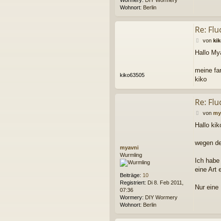
Wormery:
DIY Wormery
Wohnort:
Berlin
Re: Flu
B
von
ki
e
Hallo My
i
t
r
meine fa
kiko63505
a
kiko
g
Re: Flu
B
von
my
e
Hallo kik
i
t
r
wegen de
myavni
a
Wurmling
g
Ich habe 
eine Art
Beiträge:
10
Registriert:
Di 8. Feb 2011,
Nur eine 
07:36
Wormery:
DIY Wormery
Wohnort:
Berlin