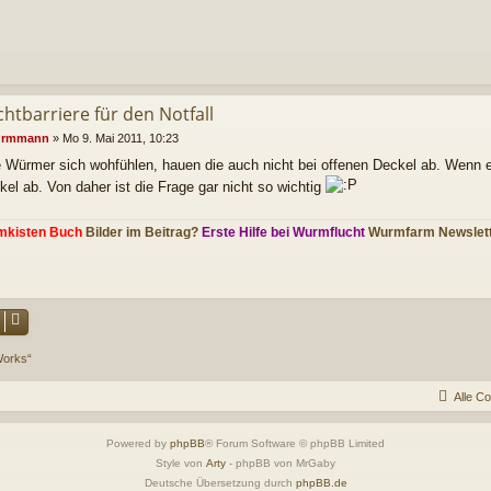
chtbarriere für den Notfall
rmmann
»
Mo 9. Mai 2011, 10:23
 Würmer sich wohfühlen, hauen die auch nicht bei offenen Deckel ab. Wenn e
kel ab. Von daher ist die Frage gar nicht so wichtig
mkisten Buch
Bilder im Beitrag?
Erste Hilfe bei Wurmflucht
Wurmfarm Newslet
Works“
Alle C
Powered by
phpBB
® Forum Software © phpBB Limited
Style von
Arty
- phpBB von MrGaby
Deutsche Übersetzung durch
phpBB.de