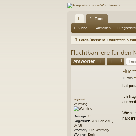
Foren
ch
Suche
Anmelden
Registriere
ne
Foren-Übersicht
Wurmfarm & Wur
llz
Fluchtbarriere für den N
ug
Antworten
riff
Flucht
B
von
m
e
hat jem
i
t
r
Ich fra
myavni
a
ausbrei
Wurmling
g
Wie ste
Beiträge:
10
habt ih
Registriert:
Di 8. Feb 2011,
07:36
Wormery:
DIY Wormery
Wohnort:
Berlin