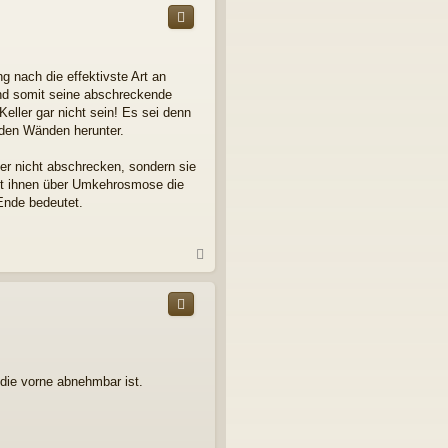
h
o
b
e
g nach die effektivste Art an
n
 und somit seine abschreckende
eller gar nicht sein! Es sei denn
 den Wänden herunter.
mer nicht abschrecken, sondern sie
ht ihnen über Umkehrosmose die
Ende bedeutet.
N
a
c
h
o
b
e
n
die vorne abnehmbar ist.