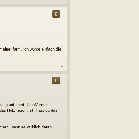
a
c
h
o
b
e
n
meiner farm. ich würde einfach die
N
a
c
h
o
b
e
n
chtigkeit zieht. Die Würmer
as Holz feucht ist. Hast du das
achen, wenn es wirklich daran