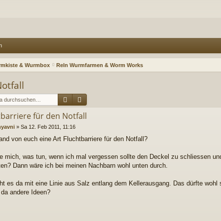
n
mkiste & Wurmbox
Reln Wurmfarmen & Worm Works
otfall
Suche
Erweiterte Suche
barriere für den Notfall
yavni
»
Sa 12. Feb 2011, 11:16
and von euch eine Art Fluchtbarriere für den Notfall?
ge mich, was tun, wenn ich mal vergessen sollte den Deckel zu schliessen un
ten? Dann wäre ich bei meinen Nachbarn wohl unten durch.
ht es da mit eine Linie aus Salz entlang dem Kellerausgang. Das dürfte woh
r da andere Ideen?