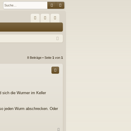
Suche
Erweiterte Suche
S
FA
n
eg
Q
m
ist
el
rie
de
re
8 Beiträge • Seite
1
von
1
n
n
d sich die Wurmer im Keller
l so jeden Wurm abschrecken. Oder
N