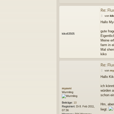
Re: Flu
B
von
ki
e
Hallo My
i
t
r
gute frag
kiko63505
a
Eigentli
g
Meine erf
farm in e
Mal shen
kiko
Re: Flu
B
von
my
e
Hallo Kik
i
t
r
ich könnt
myavni
a
würden a
Wurmling
g
schon ei
Beiträge:
10
Hm, aber
Registriert:
Di 8. Feb 2011,
liegt.
07:36