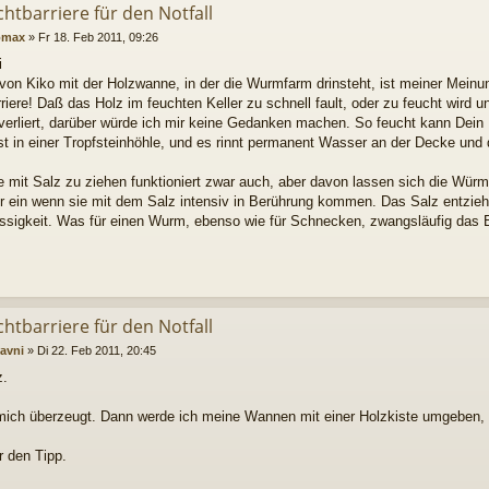
chtbarriere für den Notfall
omax
»
Fr 18. Feb 2011, 09:26
i
von Kiko mit der Holzwanne, in der die Wurmfarm drinsteht, ist meiner Meinun
riere! Daß das Holz im feuchten Keller zu schnell fault, oder zu feucht wird
verliert, darüber würde ich mir keine Gedanken machen. So feucht kann Dein K
t in einer Tropfsteinhöhle, und es rinnt permanent Wasser an der Decke und
ie mit Salz zu ziehen funktioniert zwar auch, aber davon lassen sich die Wür
r ein wenn sie mit dem Salz intensiv in Berührung kommen. Das Salz entzie
üssigkeit. Was für einen Wurm, ebenso wie für Schnecken, zwangsläufig das 
chtbarriere für den Notfall
avni
»
Di 22. Feb 2011, 20:45
z.
 mich überzeugt. Dann werde ich meine Wannen mit einer Holzkiste umgeben, 
r den Tipp.