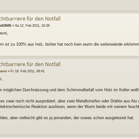
chtbarriere für den Notfall
ko63505
»
Sa 12. Feb 2011, 16:38
avni,
rm ist zu 100% aus holz, bisher hat noch kein wurm die seitenwände erklom
chtbarriere für den Notfall
avni
»
Fr 18. Feb 2011, 08:41
o,
r möglichen Durchnässung und dem Schimmelbefall vom Holz im Keller wollte
es zwar noch nicht ausprobiert, aber zwei Metallstreifen oder Drähte aus Alu
 elektrochemische Reaktion auslösen, wenn der Wurm beide mit seinem feucht
Idee, aber vielleicht gibt es ja jemanden, der sowas schon ausgetestet hat.