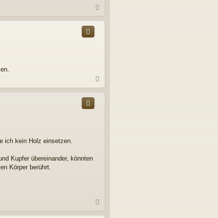
N
a
c
h
o
b
e
n
men.
N
a
c
h
o
b
e
n
 ich kein Holz einsetzen.
 und Kupfer übereinander, könnten
en Körper berührt.
N
a
c