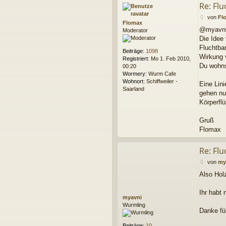
Re: Flu
B
von
Fl
Flomax
e
@myavn
Moderator
i
Die Idee 
t
r
Fluchtbar
Beiträge:
1098
a
Wirkung 
Registriert:
Mo 1. Feb 2010,
g
Du wohns
00:20
Wormery:
Wurm Cafe
Wohnort:
Schiffweiler -
Eine Lin
Saarland
gehen nu
Körperfl
Gruß
Flomax
Re: Flu
B
von
my
e
Also Hol
i
t
r
Ihr habt
myavni
a
Wurmling
g
Danke fü
Beiträge:
10