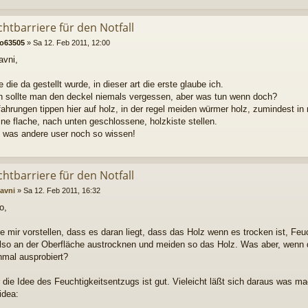
chtbarriere für den Notfall
ko63505
»
Sa 12. Feb 2011, 12:00
avni,
e die da gestellt wurde, in dieser art die erste glaube ich.
ch sollte man den deckel niemals vergessen, aber was tun wenn doch?
ahrungen tippen hier auf holz, in der regel meiden würmer holz, zumindest in 
ine flache, nach unten geschlossene, holzkiste stellen.
 was andere user noch so wissen!
chtbarriere für den Notfall
avni
»
Sa 12. Feb 2011, 16:32
o,
e mir vorstellen, dass es daran liegt, dass das Holz wenn es trocken ist, Feu
lso an der Oberfläche austrocknen und meiden so das Holz. Was aber, wenn d
nmal ausprobiert?
 die Idee des Feuchtigkeitsentzugs ist gut. Vieleicht läßt sich daraus was m