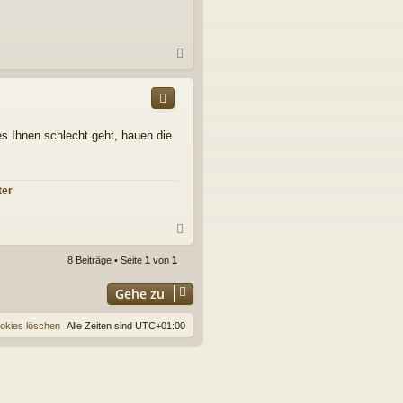
N
a
c
h
o
b
s Ihnen schlecht geht, hauen die
e
n
ter
N
a
c
8 Beiträge • Seite
1
von
1
h
o
Gehe zu
b
e
ookies löschen
Alle Zeiten sind
UTC+01:00
n