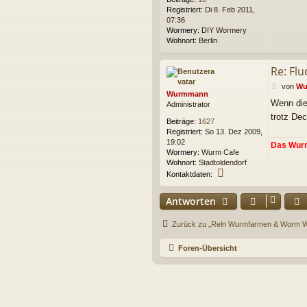
Registriert:
Di 8. Feb 2011,
07:36
Wormery:
DIY Wormery
Wohnort:
Berlin
Re: Flu
B
von
Wu
Wurmmann
e
Wenn die
Administrator
i
trotz Dec
t
Beiträge:
1627
r
Registriert:
So 13. Dez 2009,
a
19:02
Das Wur
g
Wormery:
Wurm Cafe
Wohnort:
Stadtoldendorf
K
Kontaktdaten:
o
n
Antworten
t
a
k
Zurück zu „Reln Wurmfarmen & Worm 
t
d
Foren-Übersicht
a
t
e
n
v
o