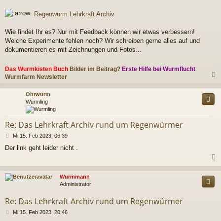
r
a
Regenwurm Lehrkraft Archiv
g
Wie findet Ihr es? Nur mit Feedback können wir etwas verbessern!
Welche Experimente fehlen noch? Wir schreiben gerne alles auf und
dokumentieren es mit Zeichnungen und Fotos...
Das Wurmkisten Buch
Bilder im Beitrag?
Erste Hilfe bei Wurmflucht
Wurmfarm Newsletter
c
Ohrwurm
Wurmling
Re: Das Lehrkraft Archiv rund um Regenwürmer
B
Mi 15. Feb 2023, 06:39
e
Der link geht leider nicht .
i
t
r
a
c
Wurmmann
g
Administrator
Re: Das Lehrkraft Archiv rund um Regenwürmer
B
Mi 15. Feb 2023, 20:46
e