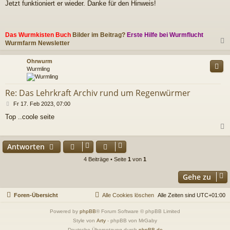
Jetzt funktioniert er wieder. Danke für den Hinweis!
i
t
r
a
Das Wurmkisten Buch
Bilder im Beitrag?
Erste Hilfe bei Wurmflucht
g
Wurmfarm Newsletter
c
Ohrwurm
Wurmling
Re: Das Lehrkraft Archiv rund um Regenwürmer
B
Fr 17. Feb 2023, 07:00
e
Top ..coole seite
i
t
r
a
c
Antworten
g
4 Beiträge • Seite
1
von
1
Gehe zu
Foren-Übersicht
Alle Cookies löschen
Alle Zeiten sind
UTC+01:00
Powered by
phpBB
® Forum Software © phpBB Limited
Style von
Arty
- phpBB von MrGaby
Deutsche Übersetzung durch
phpBB.de