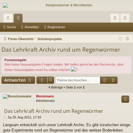
ch
or
n
eg
Suche
Anmelden
Registrieren
ne
en
m
ist
S
Foren-Übersicht
Schülerprojekte
llz
el
rie
u
Das Lehrkraft Archiv rund um Regenwürmer
c
ug
de
re
h
Forumsregeln
riff
n
n
Bitte keine Hausaufgaben Fragen stellen. Wir helfen gerne bei der Recherche, aber
e
Deine Hausaufgaben must Du selber machen
Suche
Erweiter
Antworten
4 Beiträge • Seite
1
von
1
Wurmmann
Administrator
Das Lehrkraft Archiv rund um Regenwürmer
B
Sa 25. Aug 2012, 17:34
e
Langsam entwickelt sich unser Lehrkraft Archiv. Es gibt inzwischen einige
i
gute Experimente rund um Regenwürmer und das weitere Bodenleben:
t