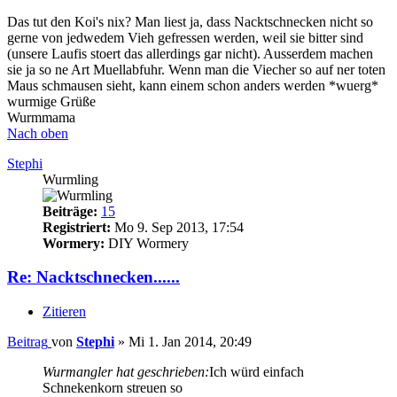
Das tut den Koi's nix? Man liest ja, dass Nacktschnecken nicht so
gerne von jedwedem Vieh gefressen werden, weil sie bitter sind
(unsere Laufis stoert das allerdings gar nicht). Ausserdem machen
sie ja so ne Art Muellabfuhr. Wenn man die Viecher so auf ner toten
Maus schmausen sieht, kann einem schon anders werden *wuerg*
wurmige Grüße
Wurmmama
Nach oben
Stephi
Wurmling
Beiträge:
15
Registriert:
Mo 9. Sep 2013, 17:54
Wormery:
DIY Wormery
Re: Nacktschnecken......
Zitieren
Beitrag
von
Stephi
»
Mi 1. Jan 2014, 20:49
Wurmangler hat geschrieben:
Ich würd einfach
Schnekenkorn streuen so