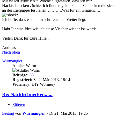
Mir ist seit Mitte letzte Woche ausgefallen, dass ich mir
Nacktschnecken züchte. Ich finde regelm. kleine Schnecken die sich
an der Eierpappe festhalten….……..Was für ein Grauen…..
Ich hoffe, dass es nur am sehr feuchten Wetter liegt.
Habt Ihr eine Idee wie ich diese Viecher wieder los werde…
Vielen Dank für Eure Hilfe..
Andreas
Nach oben
Wurmangler
Adulter Wurm
Beiträge:
33
Registriert:
Sa 2. Mär 2013, 18:14
Wormery:
DIY Wormery
Re: Nacktschnecken......
Zitieren
Beitrag
von
Wurmangler
»
Di 21. Mai 2013, 19:25