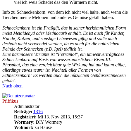
viel ich weis Schadet das den Würmern nicht.
Info zu Schneckenkorn, von dem ich nicht viel halte, auch wenn die
Tierchen meine Melonen und anderes Gemüse gekillt haben:
Schneckenkorn ist ein Fraßgift, das in seiner herkömmlichen Form
meist Metaldehyd oder Methiocarb enthält. Es ist auch für Kinder,
Hunde, Katzen, und sonstige Lebewesen giftig und sollte auch
deshalb nicht verwendet werden, da es auch für die natürlichen
Feinde der Schnecken (z.B. Igel) tödlich ist.
Eine harmlosere Variante ist "Ferramol", ein umweltverträgliches
Schneckenkorn auf Basis von wasserunlöslichem Eisen-III-
Phosphat, das eine vergleichbar gute Wirkung hat und kaum giftig,
allerdings etwas teurer ist. Nachteil aller Formen von
Schneckenkorn: Es werden auch die nützlichen Gehäuseschnecken
getötet.
Nach oben
Pfiffikus
Administrator
Beiträge:
1316
Registriert:
Mi 13. Nov 2013, 15:37
Wormery:
DIY Wormery
Wohnort:
zu Hause