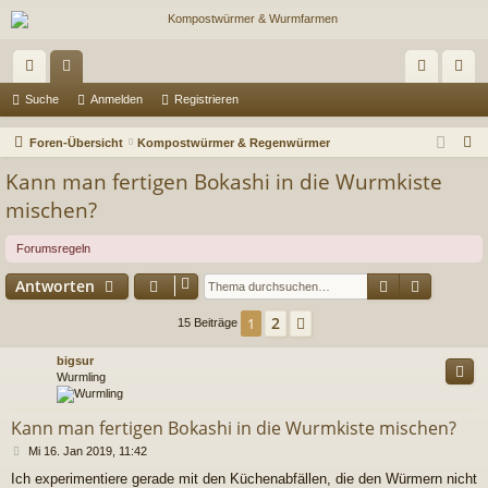
ch
or
n
eg
Suche
Anmelden
Registrieren
ne
en
m
ist
S
Foren-Übersicht
Kompostwürmer & Regenwürmer
llz
el
rie
u
Kann man fertigen Bokashi in die Wurmkiste
c
ug
de
re
mischen?
h
riff
n
n
e
Forumsregeln
Suche
Erweiter
Antworten
2
1
Nächste
15 Beiträge
bigsur
Wurmling
Kann man fertigen Bokashi in die Wurmkiste mischen?
B
Mi 16. Jan 2019, 11:42
e
Ich experimentiere gerade mit den Küchenabfällen, die den Würmern nicht
i