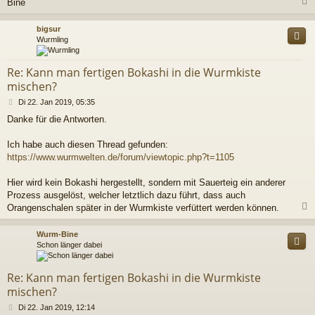
Bine
c
bigsur
Wurmling
Re: Kann man fertigen Bokashi in die Wurmkiste
mischen?
B
Di 22. Jan 2019, 05:35
e
Danke für die Antworten.
i
t
r
Ich habe auch diesen Thread gefunden:
a
https://www.wurmwelten.de/forum/viewtopic.php?t=1105
g
Hier wird kein Bokashi hergestellt, sondern mit Sauerteig ein anderer
Prozess ausgelöst, welcher letztlich dazu führt, dass auch
Orangenschalen später in der Wurmkiste verfüttert werden können.
c
Wurm-Bine
Schon länger dabei
Re: Kann man fertigen Bokashi in die Wurmkiste
mischen?
B
Di 22. Jan 2019, 12:14