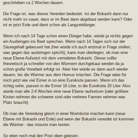
geschrieben ca 2 Wochen dauern.
Die Frage ist, was dieses Vererden bedeutet. Ist der Bokashi dann nur
nicht mehr so sauer, dass er im Beet dann abgebaut werden kann? Oder
ist er jetzt Erde und dient schon als Langzeitdünger.
Wenn ich nach 14 Tage schon einen Dünger habe, würde ja nichts gegen
ein Ausbringen ins Beet sprechen. Wenn nach 14 Tagen sich nur der
Säuregehalt gebessert hat (hier würde ich auch erstmal in Frage stellen,
was gegen das ausbringen spricht), kann man überlegen, ob man eine
neue Ebene Aufsetzt mit dem verredeten Bokashi. Dieser sollte
theoretisch ja schneller von den Würmern durchgekaut werden da ja
schon große Vorarbeit erfolgt ist. Aber hier würde es dann auch wieder
dauern, bis die Würmer aus dem Humus kriechen. Die Frage wäre für
mich jetzt wie viel Eimer in so eine Eurokiste passen. Wenn ich das
richtig sehe, passen in die Eimer 16 Liter, in die Eurokiste 20 Liter. Also
würde man alle 2-4 Wochen eine neue Ebene raufsetzen (oder größere
Kisten nehmen die schwerer sind oder mehrere Farmen nehmen was
Platz braucht).
Ob man die Vererdung gleich in einer Wurmkiste machen kann (neue
Ebene mit Bokashi und Erde) und wenn der Bokashi vererdet ist kommen
die Würmer - das müsste man testen.
So eben noch mal den Post oben gelesen.