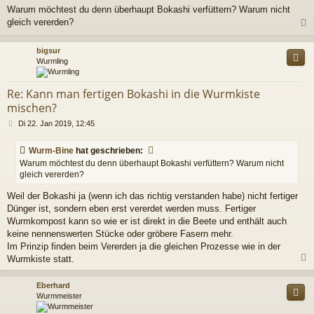
e
Warum möchtest du denn überhaupt Bokashi verfüttern? Warum nicht
i
gleich vererden?
t
r
a
c
bigsur
g
Wurmling
Re: Kann man fertigen Bokashi in die Wurmkiste
mischen?
B
Di 22. Jan 2019, 12:45
e
i
Wurm-Bine
hat geschrieben:
t
Warum möchtest du denn überhaupt Bokashi verfüttern? Warum nicht
r
gleich vererden?
a
g
Weil der Bokashi ja (wenn ich das richtig verstanden habe) nicht fertiger
Dünger ist, sondern eben erst vererdet werden muss. Fertiger
Wurmkompost kann so wie er ist direkt in die Beete und enthält auch
keine nennenswerten Stücke oder gröbere Fasern mehr.
Im Prinzip finden beim Vererden ja die gleichen Prozesse wie in der
Wurmkiste statt.
c
Eberhard
Wurmmeister