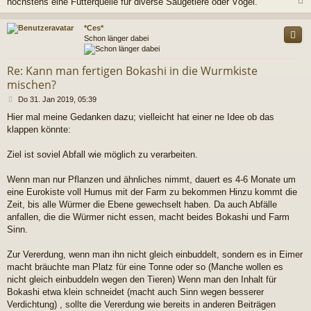
höchstens eine Futterquelle für diverse Säugetiere oder Vögel.
c
*Ces*
Schon länger dabei
Re: Kann man fertigen Bokashi in die Wurmkiste
mischen?
B
Do 31. Jan 2019, 05:39
e
Hier mal meine Gedanken dazu; vielleicht hat einer ne Idee ob das
i
klappen könnte:
t
r
a
Ziel ist soviel Abfall wie möglich zu verarbeiten.
g
Wenn man nur Pflanzen und ähnliches nimmt, dauert es 4-6 Monate um
eine Eurokiste voll Humus mit der Farm zu bekommen Hinzu kommt die
Zeit, bis alle Würmer die Ebene gewechselt haben. Da auch Abfälle
anfallen, die die Würmer nicht essen, macht beides Bokashi und Farm
Sinn.
Zur Vererdung, wenn man ihn nicht gleich einbuddelt, sondern es in Eimer
macht bräuchte man Platz für eine Tonne oder so (Manche wollen es
nicht gleich einbuddeln wegen den Tieren) Wenn man den Inhalt für
Bokashi etwa klein schneidet (macht auch Sinn wegen besserer
Verdichtung) , sollte die Vererdung wie bereits in anderen Beiträgen