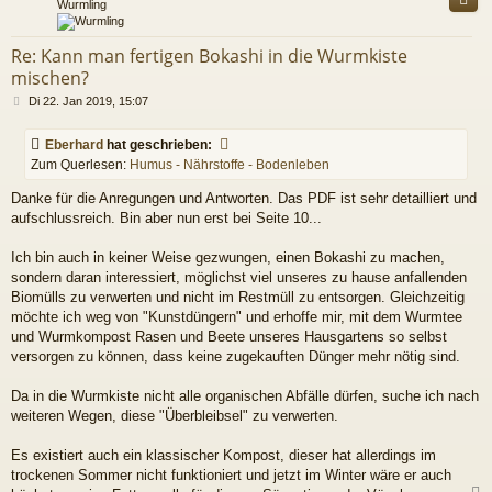
Wurmling
Re: Kann man fertigen Bokashi in die Wurmkiste
mischen?
B
Di 22. Jan 2019, 15:07
e
i
Eberhard
hat geschrieben:
t
Zum Querlesen:
Humus - Nährstoffe - Bodenleben
r
a
Danke für die Anregungen und Antworten. Das PDF ist sehr detailliert und
g
aufschlussreich. Bin aber nun erst bei Seite 10...
Ich bin auch in keiner Weise gezwungen, einen Bokashi zu machen,
sondern daran interessiert, möglichst viel unseres zu hause anfallenden
Biomülls zu verwerten und nicht im Restmüll zu entsorgen. Gleichzeitig
möchte ich weg von "Kunstdüngern" und erhoffe mir, mit dem Wurmtee
und Wurmkompost Rasen und Beete unseres Hausgartens so selbst
versorgen zu können, dass keine zugekauften Dünger mehr nötig sind.
Da in die Wurmkiste nicht alle organischen Abfälle dürfen, suche ich nach
weiteren Wegen, diese "Überbleibsel" zu verwerten.
Es existiert auch ein klassischer Kompost, dieser hat allerdings im
trockenen Sommer nicht funktioniert und jetzt im Winter wäre er auch