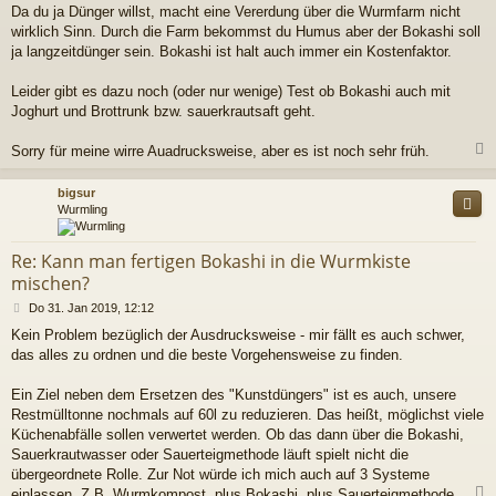
Da du ja Dünger willst, macht eine Vererdung über die Wurmfarm nicht
wirklich Sinn. Durch die Farm bekommst du Humus aber der Bokashi soll
ja langzeitdünger sein. Bokashi ist halt auch immer ein Kostenfaktor.
Leider gibt es dazu noch (oder nur wenige) Test ob Bokashi auch mit
Joghurt und Brottrunk bzw. sauerkrautsaft geht.
Sorry für meine wirre Auadrucksweise, aber es ist noch sehr früh.
c
bigsur
Wurmling
Re: Kann man fertigen Bokashi in die Wurmkiste
mischen?
B
Do 31. Jan 2019, 12:12
e
Kein Problem bezüglich der Ausdrucksweise - mir fällt es auch schwer,
i
das alles zu ordnen und die beste Vorgehensweise zu finden.
t
r
a
Ein Ziel neben dem Ersetzen des "Kunstdüngers" ist es auch, unsere
g
Restmülltonne nochmals auf 60l zu reduzieren. Das heißt, möglichst viele
Küchenabfälle sollen verwertet werden. Ob das dann über die Bokashi,
Sauerkrautwasser oder Sauerteigmethode läuft spielt nicht die
übergeordnete Rolle. Zur Not würde ich mich auch auf 3 Systeme
einlassen. Z.B. Wurmkompost, plus Bokashi, plus Sauerteigmethode.