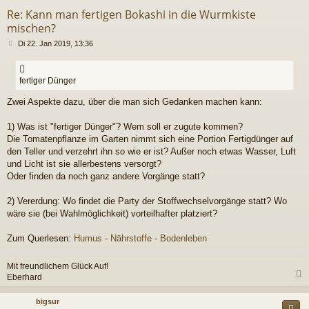
Re: Kann man fertigen Bokashi in die Wurmkiste
mischen?
B
Di 22. Jan 2019, 13:36
e
i
t
fertiger Dünger
r
a
Zwei Aspekte dazu, über die man sich Gedanken machen kann:
g
1) Was ist "fertiger Dünger"? Wem soll er zugute kommen?
Die Tomatenpflanze im Garten nimmt sich eine Portion Fertigdünger auf
den Teller und verzehrt ihn so wie er ist? Außer noch etwas Wasser, Luft
und Licht ist sie allerbestens versorgt?
Oder finden da noch ganz andere Vorgänge statt?
2) Vererdung: Wo findet die Party der Stoffwechselvorgänge statt? Wo
wäre sie (bei Wahlmöglichkeit) vorteilhafter platziert?
Zum Querlesen:
Humus - Nährstoffe - Bodenleben
Mit freundlichem Glück Auf!
Eberhard
c
bigsur