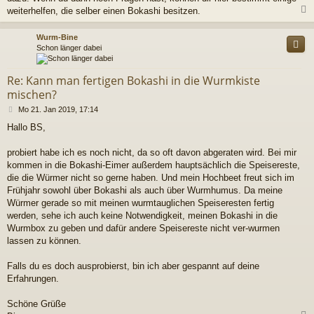
weiterhelfen, die selber einen Bokashi besitzen.
c
Wurm-Bine
Schon länger dabei
Re: Kann man fertigen Bokashi in die Wurmkiste
mischen?
B
Mo 21. Jan 2019, 17:14
e
Hallo BS,
i
t
r
probiert habe ich es noch nicht, da so oft davon abgeraten wird. Bei mir
a
kommen in die Bokashi-Eimer außerdem hauptsächlich die Speisereste,
g
die die Würmer nicht so gerne haben. Und mein Hochbeet freut sich im
Frühjahr sowohl über Bokashi als auch über Wurmhumus. Da meine
Würmer gerade so mit meinen wurmtauglichen Speiseresten fertig
werden, sehe ich auch keine Notwendigkeit, meinen Bokashi in die
Wurmbox zu geben und dafür andere Speisereste nicht ver-wurmen
lassen zu können.
Falls du es doch ausprobierst, bin ich aber gespannt auf deine
Erfahrungen.
Schöne Grüße