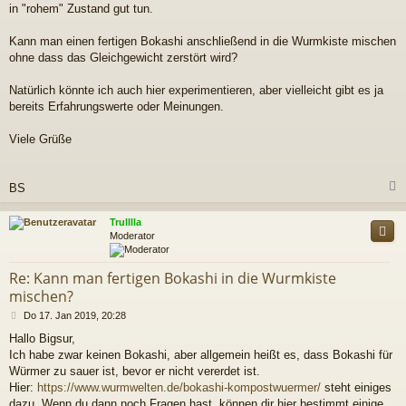
in "rohem" Zustand gut tun.
t
r
a
Kann man einen fertigen Bokashi anschließend in die Wurmkiste mischen
g
ohne dass das Gleichgewicht zerstört wird?
Natürlich könnte ich auch hier experimentieren, aber vielleicht gibt es ja
bereits Erfahrungswerte oder Meinungen.
Viele Grüße
BS
c
Trulllla
Moderator
Re: Kann man fertigen Bokashi in die Wurmkiste
mischen?
B
Do 17. Jan 2019, 20:28
e
Hallo Bigsur,
i
Ich habe zwar keinen Bokashi, aber allgemein heißt es, dass Bokashi für
t
r
Würmer zu sauer ist, bevor er nicht vererdet ist.
a
Hier:
https://www.wurmwelten.de/bokashi-kompostwuermer/
steht einiges
g
dazu. Wenn du dann noch Fragen hast, können dir hier bestimmt einige