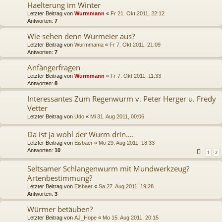
Haelterung im Winter
Letzter Beitrag von
Wurmmann
«
Fr 21. Okt 2011, 22:12
Antworten:
7
Wie sehen denn Wurmeier aus?
Letzter Beitrag von
Wurmmama
«
Fr 7. Okt 2011, 21:09
Antworten:
7
Anfängerfragen
Letzter Beitrag von
Wurmmann
«
Fr 7. Okt 2011, 11:33
Antworten:
8
Interessantes Zum Regenwurm v. Peter Herger u. Fredy
Vetter
Letzter Beitrag von
Udo
«
Mi 31. Aug 2011, 00:06
Da ist ja wohl der Wurm drin….
Letzter Beitrag von
Eisbaer
«
Mo 29. Aug 2011, 18:33
Antworten:
10
1
2
Seltsamer Schlangenwurm mit Mundwerkzeug?
Artenbestimmung?
Letzter Beitrag von
Eisbaer
«
Sa 27. Aug 2011, 19:28
Antworten:
3
Würmer betäuben?
Letzter Beitrag von
AJ_Hope
«
Mo 15. Aug 2011, 20:15