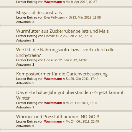
Letzter Beitrag von
Wurmmann
«
Mo 9. Apr 2012, 02:37
Megascolides australis
Letzter Beitrag von
Eva Fellkugeln
«
Di 13. Mär 2012, 11:08
Antworten:
2
Wurmfutter aus Zuckerrübenpellets und Mais
Letzter Beitrag von
Flomax
«
So 26. Feb 2012, 09:18
Antworten:
1
Wie fkt. die Nahrungsaufn. bzw. -vorb. durch die
Enchyträen?
Letzter Beitrag von
Udo
«
So 22. Jan 2012, 14:32
Antworten:
1
Kompostwürmer für die Gartenverbesserung
Letzter Beitrag von
Wurmmann
«
Sa 29. Okt 2011, 17:44
Antworten:
5
Das erste halbe Jahr gut überstanden --> jetzt kommt
Winter
Letzter Beitrag von
Wurmmann
«
Mi 26. Okt 2011, 13:11
Antworten:
7
Würmer und Presslufthammer: NO GO!!!
Letzter Beitrag von
Wurmmann
«
Mo 24. Okt 2011, 22:49
Antworten:
6