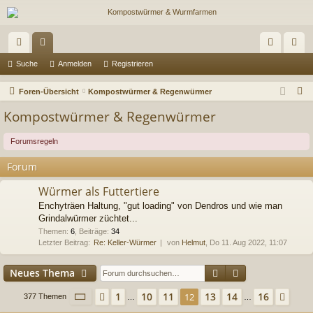
ch
or
n
eg
Suche
Anmelden
Registrieren
ne
en
m
ist
S
Foren-Übersicht
Kompostwürmer & Regenwürmer
llz
el
rie
u
Kompostwürmer & Regenwürmer
c
ug
de
re
h
Forumsregeln
riff
n
n
e
Forum
Würmer als Futtertiere
Enchyträen Haltung, "gut loading" von Dendros und wie man
Grindalwürmer züchtet...
Themen
:
6
,
Beiträge
:
34
Letzter Beitrag:
Re: Keller-Würmer
von
Helmut
, Do 11. Aug 2022, 11:07
Suche
Erweiterte Suc
Neues Thema
Seite
12
von
16
1
10
11
13
14
16
Vorherige
12
Näc
377 Themen
…
…