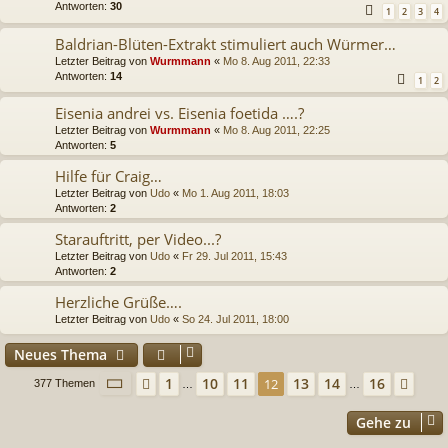
Antworten:
30
1
2
3
4
Baldrian-Blüten-Extrakt stimuliert auch Würmer…
Letzter Beitrag von
Wurmmann
«
Mo 8. Aug 2011, 22:33
Antworten:
14
1
2
Eisenia andrei vs. Eisenia foetida ….?
Letzter Beitrag von
Wurmmann
«
Mo 8. Aug 2011, 22:25
Antworten:
5
Hilfe für Craig…
Letzter Beitrag von
Udo
«
Mo 1. Aug 2011, 18:03
Antworten:
2
Starauftritt, per Video...?
Letzter Beitrag von
Udo
«
Fr 29. Jul 2011, 15:43
Antworten:
2
Herzliche Grüße….
Letzter Beitrag von
Udo
«
So 24. Jul 2011, 18:00
Neues Thema
Seite
12
von
16
1
10
11
13
14
16
Vorherige
12
Näc
377 Themen
…
…
Gehe zu