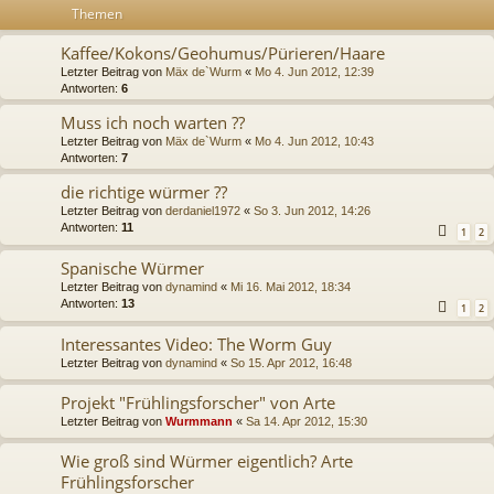
Themen
Kaffee/Kokons/Geohumus/Pürieren/Haare
Letzter Beitrag von
Mäx de`Wurm
«
Mo 4. Jun 2012, 12:39
Antworten:
6
Muss ich noch warten ??
Letzter Beitrag von
Mäx de`Wurm
«
Mo 4. Jun 2012, 10:43
Antworten:
7
die richtige würmer ??
Letzter Beitrag von
derdaniel1972
«
So 3. Jun 2012, 14:26
Antworten:
11
1
2
Spanische Würmer
Letzter Beitrag von
dynamind
«
Mi 16. Mai 2012, 18:34
Antworten:
13
1
2
Interessantes Video: The Worm Guy
Letzter Beitrag von
dynamind
«
So 15. Apr 2012, 16:48
Projekt "Frühlingsforscher" von Arte
Letzter Beitrag von
Wurmmann
«
Sa 14. Apr 2012, 15:30
Wie groß sind Würmer eigentlich? Arte
Frühlingsforscher